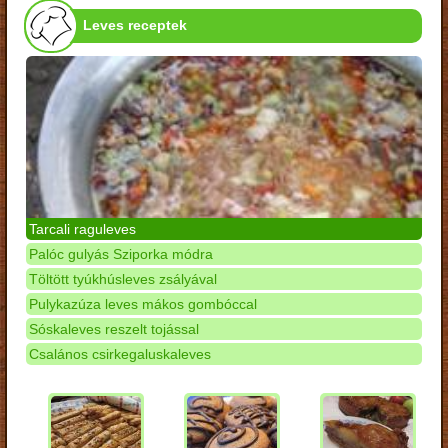
Leves receptek
Tarcali raguleves
Palóc gulyás Sziporka módra
Töltött tyúkhúsleves zsályával
Pulykazúza leves mákos gombóccal
Sóskaleves reszelt tojással
Csalános csirkegaluskaleves