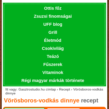
Ottis főz
Zsuzsi finomságai
UFF blog
Grill
Életmód
Csokivilág
Teázó
Fűszerek
Vitaminok
Régi magyar márkák története
Itt vagy: Gasztrostudio.hu címlap › Recept › Vörösboros-vodkás
dinnye
Vörösboros-vodkás dinnye
recept