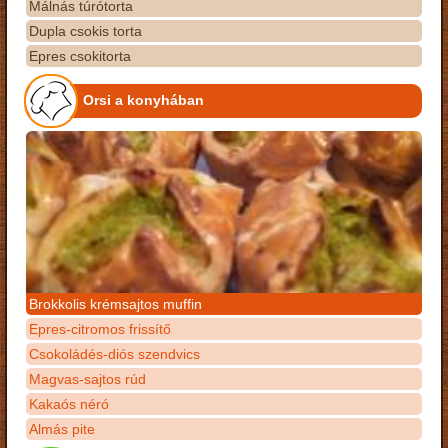
Málnás túrótorta
Dupla csokis torta
Epres csokitorta
Orsi a konyhában
Brokkolis krémsajtos muffin
Epres-citromos frissítő
Csokoládés-diós szendvics
Magvas-sajtos rúd
Kakaós néró
Almás pite