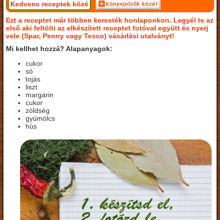
Kedvenc receptek közé
Ezt a receptet már többen keresték honlaponkon. Legyél te az
első aki feltölti az elkészített receptet fotóval együtt és nyerj
vele (Spar, Penny vagy Tesco) vásárlási utalványt!
Mi kellhet hozzá? Alapanyagok:
cukor
só
tojás
liszt
margarin
cukor
zöldség
gyümölcs
hús