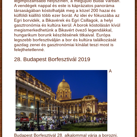
legimpozánsabb helyszínén, a megújuló Budai Várban.
A vendégek nappal és este is káprázatos panoráma
társaságában kóstolhatják meg a közel 200 hazai és
külföldi kiállító több ezer borát. Az idei év fókuszába az
Egri borvidék, a Bikavérek és Egri Csillagok, a helyi
gasztronómia és kultúra kerül. A borok kóstolásán kívül
megismerkedhetünk a Bikavért övező legendákkal,
hungarikum borunk készítésének titkaival. Európa
legszebb borfesztiválján a bor és kultúra találkozását
gazdag zenei és gasztronómiai kínálat teszi most is
felejthetetlenné.
28. Budapest Borfesztivál 2019
A
Budapest Borfesztivál 28. alkalommal várja a borozni,