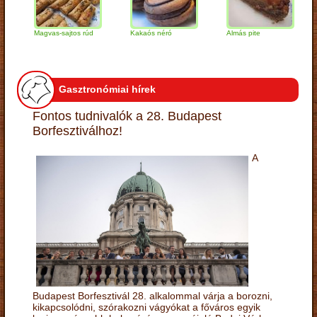
Magvas-sajtos rúd
Kakaós néró
Almás pite
Zabp
túró
Gasztronómiai hírek
Fontos tudnivalók a 28. Budapest
Borfesztiválhoz!
A
Budapest Borfesztivál 28. alkalommal várja a borozni,
kikapcsolódni, szórakozni vágyókat a főváros egyik