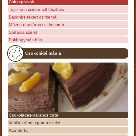
Csirkepörkölt
Tejszínes csirkemell tésztával
Baconbe tekert csirkemáj
Mézes-mustáros csirkecomb
Stefánia szelet
Fokhagymás hús
Csokoládé mánia
Csokoládés-narancs torta
Vaníliakrémes gomb szelet
Atomtorta