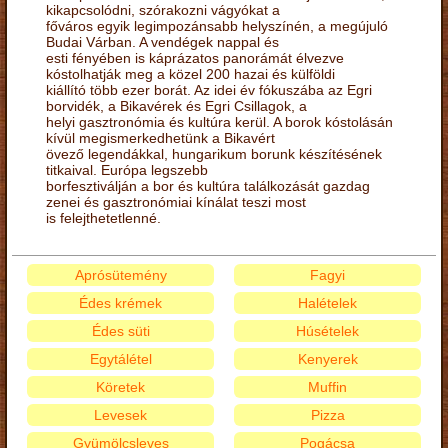
kikapcsolódni, szórakozni vágyókat a
főváros egyik legimpozánsabb helyszínén, a megújuló
Budai Várban. A vendégek nappal és
esti fényében is káprázatos panorámát élvezve
kóstolhatják meg a közel 200 hazai és külföldi
kiállító több ezer borát. Az idei év fókuszába az Egri
borvidék, a Bikavérek és Egri Csillagok, a
helyi gasztronómia és kultúra kerül. A borok kóstolásán
kívül megismerkedhetünk a Bikavért
övező legendákkal, hungarikum borunk készítésének
titkaival. Európa legszebb
borfesztiválján a bor és kultúra találkozását gazdag
zenei és gasztronómiai kínálat teszi most
is felejthetetlenné.
Aprósütemény
Fagyi
Édes krémek
Halételek
Édes süti
Húsételek
Egytálétel
Kenyerek
Köretek
Muffin
Levesek
Pizza
Gyümölcsleves
Pogácsa