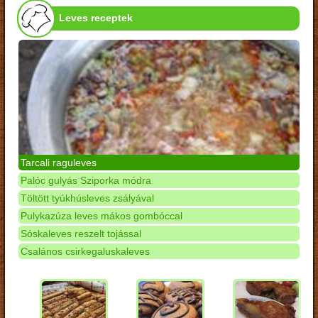
Leves receptek
Tarcali raguleves
Palóc gulyás Sziporka módra
Töltött tyúkhúsleves zsályával
Pulykazúza leves mákos gombóccal
Sóskaleves reszelt tojással
Csalános csirkegaluskaleves