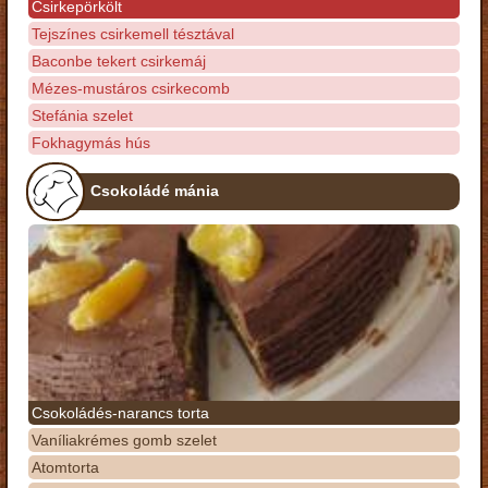
Csirkepörkölt
Tejszínes csirkemell tésztával
Baconbe tekert csirkemáj
Mézes-mustáros csirkecomb
Stefánia szelet
Fokhagymás hús
Csokoládé mánia
Csokoládés-narancs torta
Vaníliakrémes gomb szelet
Atomtorta