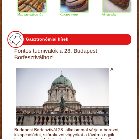
Magvas-sajtos rúd
Kakaós néró
Almás pite
Za
tú
Gasztronómiai hírek
Fontos tudnivalók a 28. Budapest
Borfesztiválhoz!
A
Budapest Borfesztivál 28. alkalommal várja a borozni,
kikapcsolódni, szórakozni vágyókat a főváros egyik