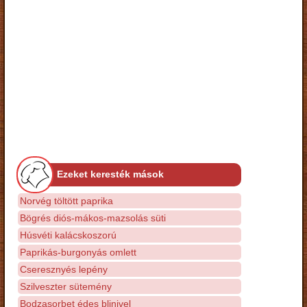
Ezeket keresték mások
Norvég töltött paprika
Bögrés diós-mákos-mazsolás süti
Húsvéti kalácskoszorú
Paprikás-burgonyás omlett
Cseresznyés lepény
Szilveszter sütemény
Bodzasorbet édes blinivel