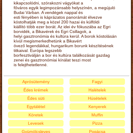
kikapcsolódni, szórakozni vágyókat a
főváros egyik legimpozánsabb helyszínén, a megújuló
Budai Várban. A vendégek nappal és
esti fényében is káprázatos panorámát élvezve
kóstolhatják meg a közel 200 hazai és külföldi
kiállító több ezer borát. Az idei év fókuszába az Egri
borvidék, a Bikavérek és Egri Csillagok, a
helyi gasztronómia és kultúra kerül. A borok kóstolásán
kívül megismerkedhetünk a Bikavért
övező legendákkal, hungarikum borunk készítésének
titkaival. Európa legszebb
borfesztiválján a bor és kultúra találkozását gazdag
zenei és gasztronómiai kínálat teszi most
is felejthetetlenné.
Aprósütemény
Fagyi
Édes krémek
Halételek
Édes süti
Húsételek
Egytálétel
Kenyerek
Köretek
Muffin
Levesek
Pizza
Gyümölcsleves
Pogácsa