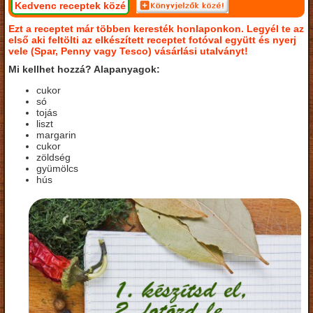
Kedvenc receptek közé
Ezt a receptet már többen keresték honlaponkon. Legyél te az
első aki feltölti az elkészített receptet fotóval együtt és nyerj
vele (Spar, Penny vagy Tesco) vásárlási utalványt!
Mi kellhet hozzá? Alapanyagok:
cukor
só
tojás
liszt
margarin
cukor
zöldség
gyümölcs
hús