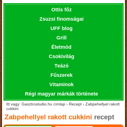
Ottis főz
Zsuzsi finomságai
UFF blog
Grill
Életmód
Csokivilág
Teázó
Fűszerek
Vitaminok
Régi magyar márkák története
Itt vagy: Gasztrostudio.hu címlap › Recept › Zabpehellyel rakott
cukkini
Zabpehellyel rakott cukkini
recept