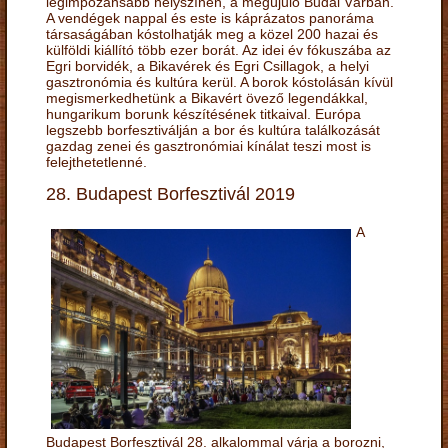
legimpozánsabb helyszínén, a megújuló Budai Várban.
A vendégek nappal és este is káprázatos panoráma
társaságában kóstolhatják meg a közel 200 hazai és
külföldi kiállító több ezer borát. Az idei év fókuszába az
Egri borvidék, a Bikavérek és Egri Csillagok, a helyi
gasztronómia és kultúra kerül. A borok kóstolásán kívül
megismerkedhetünk a Bikavért övező legendákkal,
hungarikum borunk készítésének titkaival. Európa
legszebb borfesztiválján a bor és kultúra találkozását
gazdag zenei és gasztronómiai kínálat teszi most is
felejthetetlenné.
28. Budapest Borfesztivál 2019
A
Budapest Borfesztivál 28. alkalommal várja a borozni,