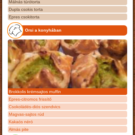
Málnás túrótorta
Dupla csokis torta
Epres csokitorta
Orsi a konyhában
Brokkolis krémsajtos muffin
Epres-citromos frissítő
Csokoládés-diós szendvics
Magvas-sajtos rúd
Kakaós néró
Almás pite