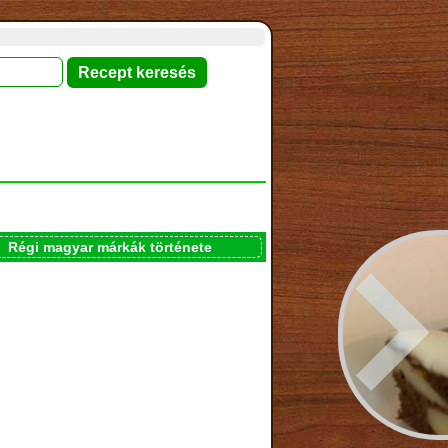
Régi magyar márkák története