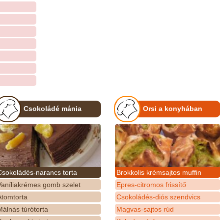
Csokoládé mánia
Orsi a konyhában
Csokoládés-narancs torta
Brokkolis krémsajtos muffin
Vaníliakrémes gomb szelet
Epres-citromos frissítő
Atomtorta
Csokoládés-diós szendvics
álnás túrótorta
Magvas-sajtos rúd