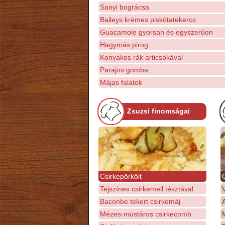
Sanyi bográcsa
Baileys krémes piskótatekercs
Guacamole gyorsan és egyszerűen
Hagymás pirog
Konyakos rák articsókával
Parajos gomba
Májas falatok
Zsuzsi finomságai
Csirkepörkölt
Tejszínes csirkemell tésztával
Baconbe tekert csirkemáj
Mézes-mustáros csirkecomb
M