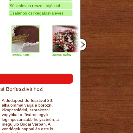
Sóskaleves reszelt tojással
Csalános csirkegaluskaleves
ramisu torta
Quinoa saláta
Mandulás kifli
Csokoládé
narancs to
t Borfesztiválhoz!
A Budapest Borfesztivál 28.
alkalommal várja a borozni,
kikapcsolódni, szórakozni
vágyókat a főváros egyik
legimpozánsabb helyszínén, a
megújuló Budai Várban. A
vendégek nappal és este is