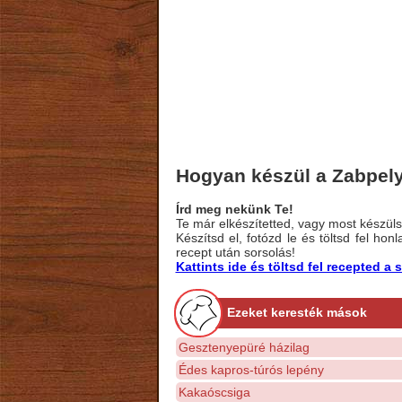
Hogyan készül a Zabpely
Írd meg nekünk Te!
Te már elkészítetted, vagy most készülsz
Készítsd el, fotózd le és töltsd fel ho
recept után sorsolás!
Kattints ide és töltsd fel recepted 
Ezeket keresték mások
Gesztenyepüré házilag
Édes kapros-túrós lepény
Kakaóscsiga