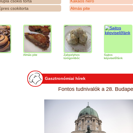
upla csokis torta
Kakaós néró
pres csokitorta
Almás pite
Almás pite
Zabpelyhes
Sajtos
Ti
túrógombóc
képviselőfánk
Gasztronómiai hírek
Fontos tudnivalók a 28. Budapes