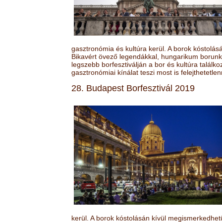
gasztronómia és kultúra kerül. A borok kóstolá
Bikavért övező legendákkal, hungarikum borunk 
legszebb borfesztiválján a bor és kultúra találk
gasztronómiai kínálat teszi most is felejthetetlen
28. Budapest Borfesztivál 2019
kerül. A borok kóstolásán kívül megismerkedhet