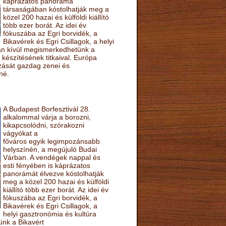
káprázatos panoráma
társaságában kóstolhatják meg a
közel 200 hazai és külföldi kiállító
több ezer borát. Az idei év
fókuszába az Egri borvidék, a
Bikavérek és Egri Csillagok, a helyi
sán kívül megismerkedhetünk a
készítésének titkaival. Európa
ozását gazdag zenei és
né.
A Budapest Borfesztivál 28.
alkalommal várja a borozni,
kikapcsolódni, szórakozni
vágyókat a
főváros egyik legimpozánsabb
helyszínén, a megújuló Budai
Várban. A vendégek nappal és
esti fényében is káprázatos
panorámát élvezve kóstolhatják
meg a közel 200 hazai és külföldi
kiállító több ezer borát. Az idei év
fókuszába az Egri borvidék, a
Bikavérek és Egri Csillagok, a
helyi gasztronómia és kultúra
ünk a Bikavért