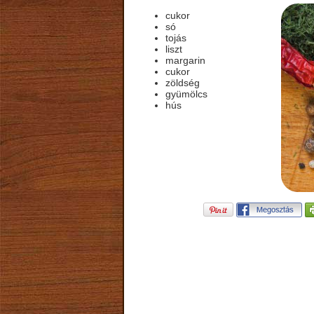
cukor
só
tojás
liszt
margarin
cukor
zöldség
gyümölcs
hús