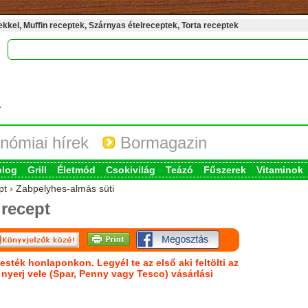
kel, Muffin receptek, Szárnyas ételreceptek, Torta receptek
nómiai hírek
Bormagazin
blog
Grill
Életmód
Csokivilág
Teázó
Fűszerek
Vitaminok
pt › Zabpelyhes-almás süti
recept
esték honlaponkon. Legyél te az első aki feltölti az
s nyerj vele (Spar, Penny vagy Tesco) vásárlási