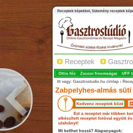
Receptek képekkel, Sütemény receptek képek
Receptek
Gasztro
Ottis főz
Zsuzsi finomságai
UFF 
Itt vagy: Gasztrostudio.hu címlap › Rece
Zabpelyhes-almás süti
Kedvenc receptek közé
Ezt a receptet már többen ker
elkészített receptet fotóval együtt é
utalványt!
Mi kellhet hozzá? Alapanyagok: