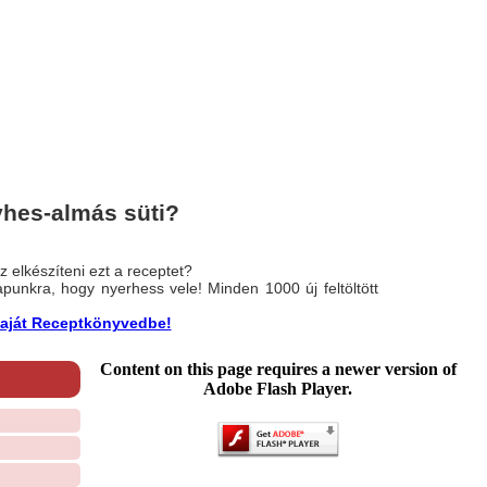
hes-almás süti?
 elkészíteni ezt a receptet?
nlapunkra, hogy nyerhess vele! Minden 1000 új feltöltött
a saját Receptkönyvedbe!
Content on this page requires a newer version of
Adobe Flash Player.