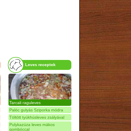
Leves receptek
Tarcali raguleves
Palóc gulyás Sziporka módra
Töltött tyúkhúsleves zsályával
Pulykazúza leves mákos
gombóccal