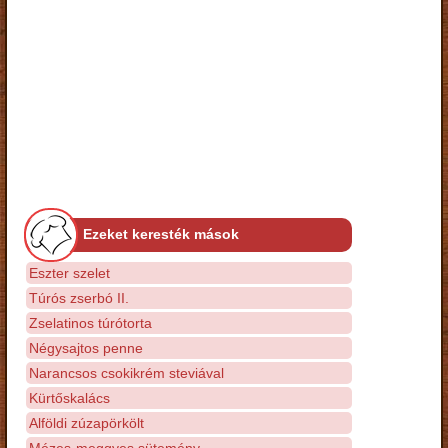
Ezeket keresték mások
Eszter szelet
Túrós zserbó II.
Zselatinos túrótorta
Négysajtos penne
Narancsos csokikrém steviával
Kürtőskalács
Alföldi zúzapörkölt
Mézes-meggyes sütemény