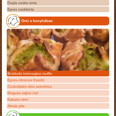
Dupla csokis torta
Epres csokitorta
Orsi a konyhában
Brokkolis krémsajtos muffin
Epres-citromos frissítő
Csokoládés-diós szendvics
Magvas-sajtos rúd
Kakaós néró
Almás pite