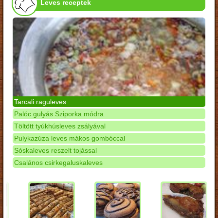
Leves receptek
Tarcali raguleves
Palóc gulyás Sziporka módra
Töltött tyúkhúsleves zsályával
Pulykazúza leves mákos gombóccal
Sóskaleves reszelt tojással
Csalános csirkegaluskaleves