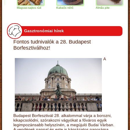
Magvas-sajtos rúd
Kakaós néró
Almás pite
Z
t
Gasztronómiai hírek
Fontos tudnivalók a 28. Budapest
Borfesztiválhoz!
A
Budapest Borfesztivál 28. alkalommal várja a borozni,
kikapcsolódni, szórakozni vágyókat a főváros egyik
legimpozánsabb helyszínén, a megújuló Budai Várban.
A vendégek nappal és este is káprázatos panoráma