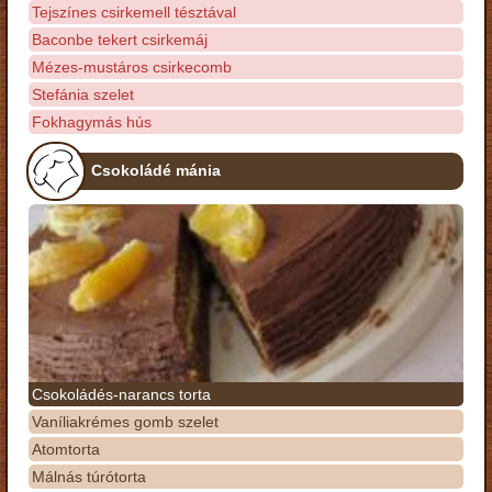
Tejszínes csirkemell tésztával
Baconbe tekert csirkemáj
Mézes-mustáros csirkecomb
Stefánia szelet
Fokhagymás hús
Csokoládé mánia
Csokoládés-narancs torta
Vaníliakrémes gomb szelet
Atomtorta
Málnás túrótorta