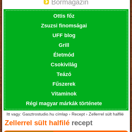
Bormagazin
Ottis főz
Zsuzsi finomságai
UFF blog
Grill
Életmód
Csokivilág
Teázó
Fűszerek
Vitaminok
Régi magyar márkák története
Itt vagy: Gasztrostudio.hu címlap › Recept › Zellerrel sült halfilé
Zellerrel sült halfilé
recept