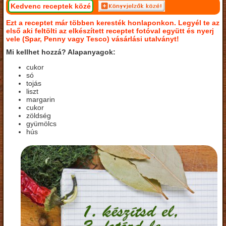
Kedvenc receptek közé
Ezt a receptet már többen keresték honlaponkon. Legyél te az
első aki feltölti az elkészített receptet fotóval együtt és nyerj
vele (Spar, Penny vagy Tesco) vásárlási utalványt!
Mi kellhet hozzá? Alapanyagok:
cukor
só
tojás
liszt
margarin
cukor
zöldség
gyümölcs
hús