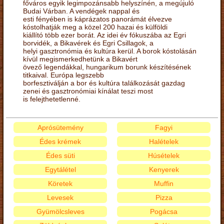
főváros egyik legimpozánsabb helyszínén, a megújuló
Budai Várban. A vendégek nappal és
esti fényében is káprázatos panorámát élvezve
kóstolhatják meg a közel 200 hazai és külföldi
kiállító több ezer borát. Az idei év fókuszába az Egri
borvidék, a Bikavérek és Egri Csillagok, a
helyi gasztronómia és kultúra kerül. A borok kóstolásán
kívül megismerkedhetünk a Bikavért
övező legendákkal, hungarikum borunk készítésének
titkaival. Európa legszebb
borfesztiválján a bor és kultúra találkozását gazdag
zenei és gasztronómiai kínálat teszi most
is felejthetetlenné.
Aprósütemény
Fagyi
Édes krémek
Halételek
Édes süti
Húsételek
Egytálétel
Kenyerek
Köretek
Muffin
Levesek
Pizza
Gyümölcsleves
Pogácsa