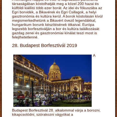
társaságában kóstolhatják meg a közel 200 hazai és
külföldi kiállító több ezer borát. Az idei év fókuszába az
Egri borvidék, a Bikavérek és Egri Csillagok, a helyi
gasztronómia és kultúra kerül. A borok kóstolásán kívül
megismerkedhetünk a Bikavért övező legendákkal,
hungarikum borunk készítésének titkaival. Európa
legszebb borfesztiválján a bor és kultúra találkozását
gazdag zenei és gasztronómiai kínálat teszi most is
felejthetetlenné.
28. Budapest Borfesztivál 2019
A
Budapest Borfesztivál 28. alkalommal várja a borozni,
kikapcsolódni, szórakozni vágyókat a