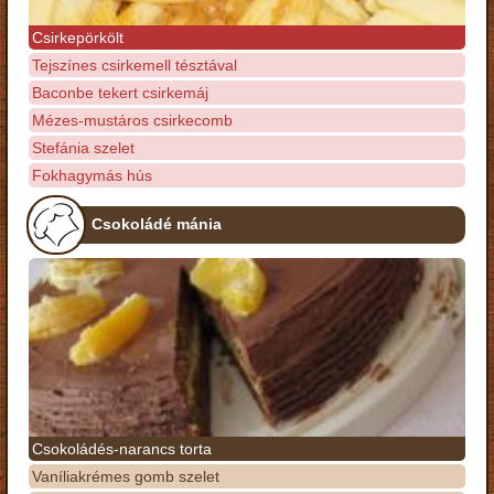
Csirkepörkölt
Tejszínes csirkemell tésztával
Baconbe tekert csirkemáj
Mézes-mustáros csirkecomb
Stefánia szelet
Fokhagymás hús
Csokoládé mánia
Csokoládés-narancs torta
Vaníliakrémes gomb szelet