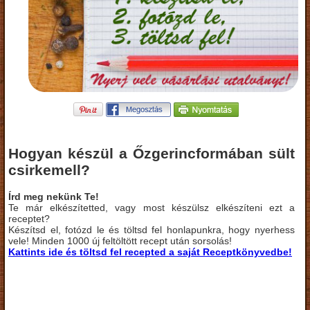
Hogyan készül a Őzgerincformában sült
csirkemell?
Írd meg nekünk Te!
Te már elkészítetted, vagy most készülsz elkészíteni ezt a
receptet?
Készítsd el, fotózd le és töltsd fel honlapunkra, hogy nyerhess
vele! Minden 1000 új feltöltött recept után sorsolás!
Kattints ide és töltsd fel recepted a saját Receptkönyvedbe!