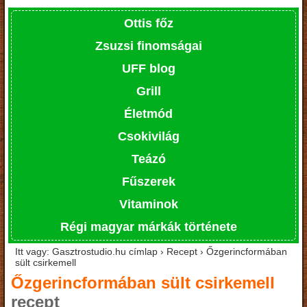
Ottis főz
Zsuzsi finomságai
UFF blog
Grill
Életmód
Csokivilág
Teázó
Fűszerek
Vitaminok
Régi magyar márkák története
Itt vagy: Gasztrostudio.hu címlap › Recept › Őzgerincformában
sült csirkemell
Őzgerincformában sült csirkemell
recept