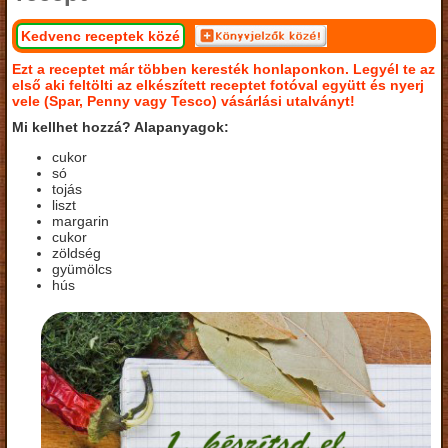
Kedvenc receptek közé
Ezt a receptet már többen keresték honlaponkon. Legyél te az
első aki feltölti az elkészített receptet fotóval együtt és nyerj
vele (Spar, Penny vagy Tesco) vásárlási utalványt!
Mi kellhet hozzá? Alapanyagok:
cukor
só
tojás
liszt
margarin
cukor
zöldség
gyümölcs
hús