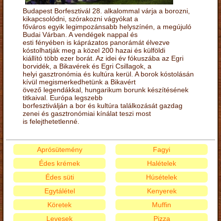
Budapest Borfesztivál 28. alkalommal várja a borozni,
kikapcsolódni, szórakozni vágyókat a
főváros egyik legimpozánsabb helyszínén, a megújuló
Budai Várban. A vendégek nappal és
esti fényében is káprázatos panorámát élvezve
kóstolhatják meg a közel 200 hazai és külföldi
kiállító több ezer borát. Az idei év fókuszába az Egri
borvidék, a Bikavérek és Egri Csillagok, a
helyi gasztronómia és kultúra kerül. A borok kóstolásán
kívül megismerkedhetünk a Bikavért
övező legendákkal, hungarikum borunk készítésének
titkaival. Európa legszebb
borfesztiválján a bor és kultúra találkozását gazdag
zenei és gasztronómiai kínálat teszi most
is felejthetetlenné.
Aprósütemény
Fagyi
Édes krémek
Halételek
Édes süti
Húsételek
Egytálétel
Kenyerek
Köretek
Muffin
Levesek
Pizza