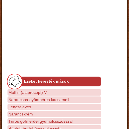
Ezeket keresték mások
Muffin (alaprecept) V.
Narancsos-gyömbéres kacsamell
Lencseleves
Narancskrém
Túrós gofri erdei gyümölcsszósszal
Rántott hortobágyi palacsinta