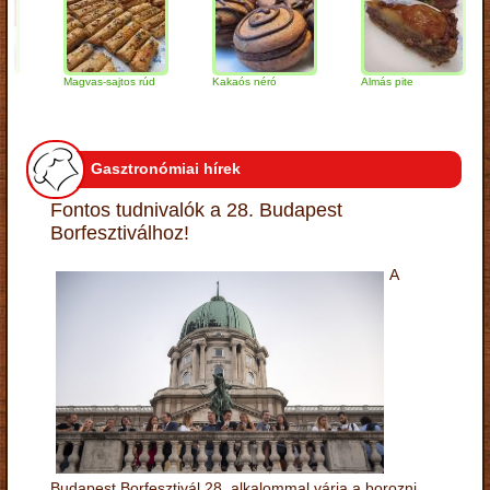
Magvas-sajtos rúd
Kakaós néró
Almás pite
Z
t
Gasztronómiai hírek
Fontos tudnivalók a 28. Budapest
Borfesztiválhoz!
A
Budapest Borfesztivál 28. alkalommal várja a borozni,