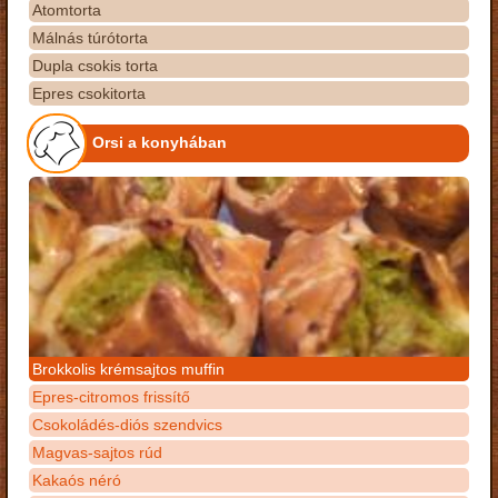
Atomtorta
Málnás túrótorta
Dupla csokis torta
Epres csokitorta
Orsi a konyhában
Brokkolis krémsajtos muffin
Epres-citromos frissítő
Csokoládés-diós szendvics
Magvas-sajtos rúd
Kakaós néró