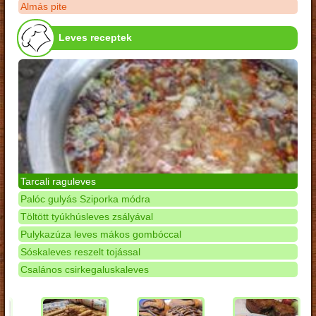
Almás pite
Leves receptek
Tarcali raguleves
Palóc gulyás Sziporka módra
Töltött tyúkhúsleves zsályával
Pulykazúza leves mákos gombóccal
Sóskaleves reszelt tojással
Csalános csirkegaluskaleves