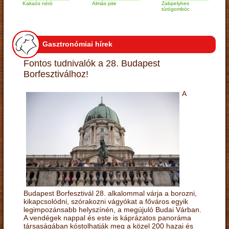
Kakaós néró
Almás pite
Zabpelyhes
Sajto
túrógombóc
képvi
Gasztronómiai hírek
Fontos tudnivalók a 28. Budapest
Borfesztiválhoz!
A
Budapest Borfesztivál 28. alkalommal várja a borozni,
kikapcsolódni, szórakozni vágyókat a főváros egyik
legimpozánsabb helyszínén, a megújuló Budai Várban.
A vendégek nappal és este is káprázatos panoráma
társaságában kóstolhatják meg a közel 200 hazai és