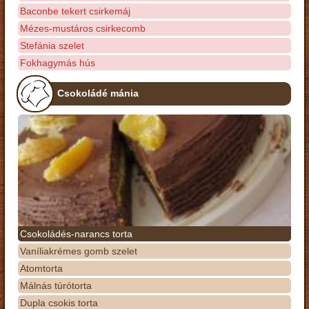
Baconbe tekert csirkemáj
Mézes-mustáros csirkecomb
Stefánia szelet
Fokhagymás hús
Csokoládé mánia
Csokoládés-narancs torta
Vaníliakrémes gomb szelet
Atomtorta
Málnás túrótorta
Dupla csokis torta