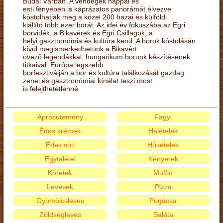
Budai Várban. A vendégek nappal és
esti fényében is káprázatos panorámát élvezve
kóstolhatják meg a közel 200 hazai és külföldi
kiállító több ezer borát. Az idei év fókuszába az Egri
borvidék, a Bikavérek és Egri Csillagok, a
helyi gasztronómia és kultúra kerül. A borok kóstolásán
kívül megismerkedhetünk a Bikavért
övező legendákkal, hungarikum borunk készítésének
titkaival. Európa legszebb
borfesztiválján a bor és kultúra találkozását gazdag
zenei és gasztronómiai kínálat teszi most
is felejthetetlenné.
Aprósütemény
Fagyi
Édes krémek
Halételek
Édes süti
Húsételek
Egytálétel
Kenyerek
Köretek
Muffin
Levesek
Pizza
Gyümölcsleves
Pogácsa
Zöldségleves
Saláta