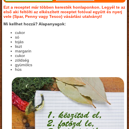
Ezt a receptet már többen keresték honlaponkon. Legyél te az
első aki feltölti az elkészített receptet fotóval együtt és nyerj
vele (Spar, Penny vagy Tesco) vásárlási utalványt!
Mi kellhet hozzá? Alapanyagok:
cukor
só
tojás
liszt
margarin
cukor
zöldség
gyümölcs
hús