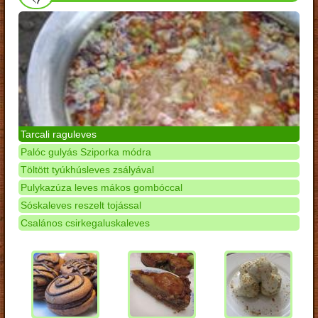
Tarcali raguleves
Palóc gulyás Sziporka módra
Töltött tyúkhúsleves zsályával
Pulykazúza leves mákos gombóccal
Sóskaleves reszelt tojással
Csalános csirkegaluskaleves