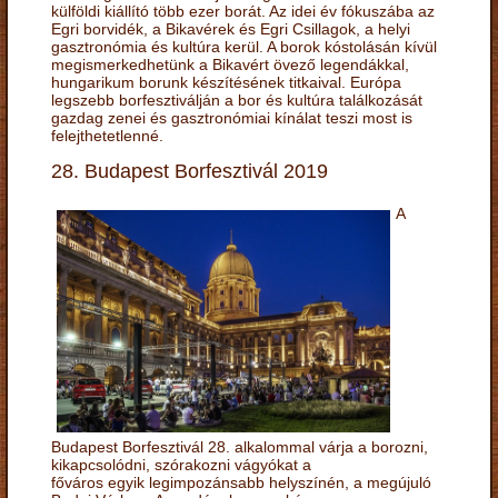
külföldi kiállító több ezer borát. Az idei év fókuszába az
Egri borvidék, a Bikavérek és Egri Csillagok, a helyi
gasztronómia és kultúra kerül. A borok kóstolásán kívül
megismerkedhetünk a Bikavért övező legendákkal,
hungarikum borunk készítésének titkaival. Európa
legszebb borfesztiválján a bor és kultúra találkozását
gazdag zenei és gasztronómiai kínálat teszi most is
felejthetetlenné.
28. Budapest Borfesztivál 2019
A
Budapest Borfesztivál 28. alkalommal várja a borozni,
kikapcsolódni, szórakozni vágyókat a
főváros egyik legimpozánsabb helyszínén, a megújuló