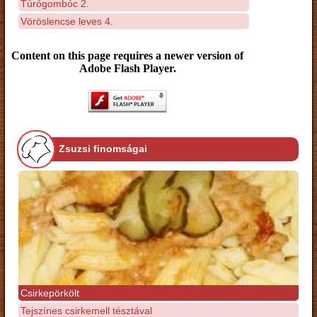
Túrógombóc 2.
Vöröslencse leves 4.
Content on this page requires a newer version of
Adobe Flash Player.
Zsuzsi finomságai
Csirkepörkölt
Tejszínes csirkemell tésztával