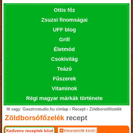
Ottis főz
Zsuzsi finomságai
UFF blog
Grill
Életmód
Csokivilág
Teázó
Fűszerek
Vitaminok
Régi magyar márkák története
Itt vagy: Gasztrostudio.hu címlap › Recept › Zöldborsófőzelék
Zöldborsófőzelék
recept
Kedvenc receptek közé