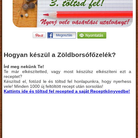
Hogyan készül a Zöldborsófőzelék?
Írd meg nekünk Te!
Te már elkészítetted, vagy most készülsz elkészíteni ezt a
receptet?
Készítsd el, fotózd le és töltsd fel honlapunkra, hogy nyerhess
vele! Minden 1000 új feltöltött recept után sorsolás!
Kattints ide és töltsd fel recepted a saját Receptkönyvedbe!