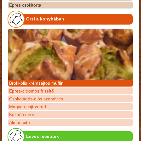
Epres csokitorta
Orsi a konyhában
Brokkolis krémsajtos muffin
Epres-citromos frissítő
Csokoládés-diós szendvics
Magvas-sajtos rúd
Kakaós néró
Almás pite
Leves receptek