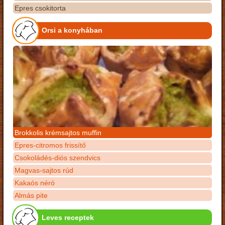
Epres csokitorta
Orsi a konyhában
Brokkolis krémsajtos muffin
Epres-citromos frissítő
Csokoládés-diós szendvics
Magvas-sajtos rúd
Kakaós néró
Almás pite
Leves receptek