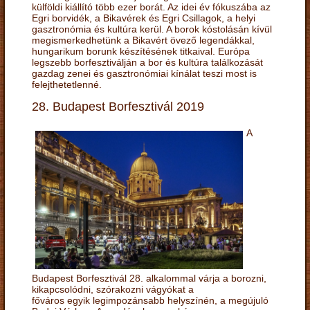
külföldi kiállító több ezer borát. Az idei év fókuszába az
Egri borvidék, a Bikavérek és Egri Csillagok, a helyi
gasztronómia és kultúra kerül. A borok kóstolásán kívül
megismerkedhetünk a Bikavért övező legendákkal,
hungarikum borunk készítésének titkaival. Európa
legszebb borfesztiválján a bor és kultúra találkozását
gazdag zenei és gasztronómiai kínálat teszi most is
felejthetetlenné.
28. Budapest Borfesztivál 2019
A
Budapest Borfesztivál 28. alkalommal várja a borozni,
kikapcsolódni, szórakozni vágyókat a
főváros egyik legimpozánsabb helyszínén, a megújuló