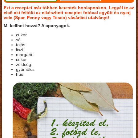
Ezt a receptet már többen keresték honlaponkon. Legyél te az
első aki feltölti az elkészített receptet fotóval együtt és nyerj
vele (Spar, Penny vagy Tesco) vásárlási utalványt!
Mi kellhet hozzá? Alapanyagok:
cukor
só
tojás
liszt
margarin
cukor
zöldség
gyümölcs
hús