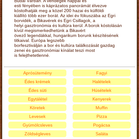
Budai Várban. A vendégek nappal és
esti fényében is káprázatos panorámát élvezve
kóstolhatják meg a közel 200 hazai és külföldi
kiállító több ezer borát. Az idei év fókuszába az Egri
borvidék, a Bikavérek és Egri Csillagok, a
helyi gasztronómia és kultúra kerül. A borok kóstolásán
kívül megismerkedhetünk a Bikavért
övező legendákkal, hungarikum borunk készítésének
titkaival. Európa legszebb
borfesztiválján a bor és kultúra találkozását gazdag
zenei és gasztronómiai kínálat teszi most
is felejthetetlenné.
Aprósütemény
Fagyi
Édes krémek
Halételek
Édes süti
Húsételek
Egytálétel
Kenyerek
Köretek
Muffin
Levesek
Pizza
Gyümölcsleves
Pogácsa
Zöldségleves
Saláta