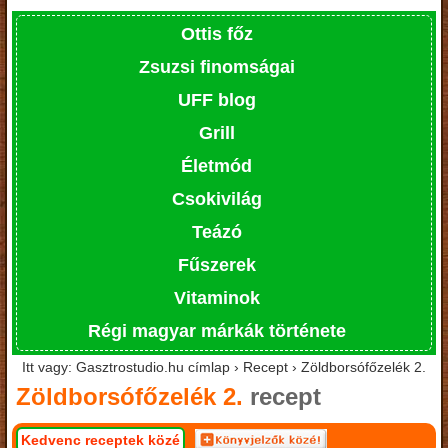
Ottis főz
Zsuzsi finomságai
UFF blog
Grill
Életmód
Csokivilág
Teázó
Fűszerek
Vitaminok
Régi magyar márkák története
Itt vagy: Gasztrostudio.hu címlap › Recept › Zöldborsófőzelék 2.
Zöldborsófőzelék 2.
recept
Kedvenc receptek közé