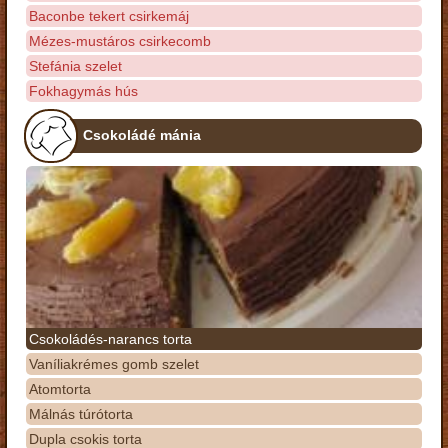
Baconbe tekert csirkemáj
Mézes-mustáros csirkecomb
Stefánia szelet
Fokhagymás hús
Csokoládé mánia
Csokoládés-narancs torta
Vaníliakrémes gomb szelet
Atomtorta
Málnás túrótorta
Dupla csokis torta