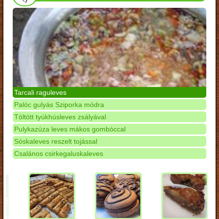
Tarcali raguleves
Palóc gulyás Sziporka módra
Töltött tyúkhúsleves zsályával
Pulykazúza leves mákos gombóccal
Sóskaleves reszelt tojással
Csalános csirkegaluskaleves