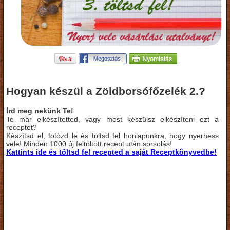
Hogyan készül a Zöldborsófőzelék 2.?
Írd meg nekünk Te!
Te már elkészítetted, vagy most készülsz elkészíteni ezt a
receptet?
Készítsd el, fotózd le és töltsd fel honlapunkra, hogy nyerhess
vele! Minden 1000 új feltöltött recept után sorsolás!
Kattints ide és töltsd fel recepted a saját Receptkönyvedbe!