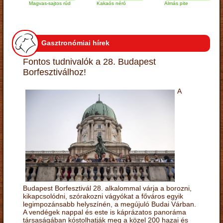
Magvas-sajtos rúd
Kakaós néró
Almás pite
Za
tú
Gasztronómiai hírek
Fontos tudnivalók a 28. Budapest
Borfesztiválhoz!
A
Budapest Borfesztivál 28. alkalommal várja a borozni,
kikapcsolódni, szórakozni vágyókat a főváros egyik
legimpozánsabb helyszínén, a megújuló Budai Várban.
A vendégek nappal és este is káprázatos panoráma
társaságában kóstolhatják meg a közel 200 hazai és