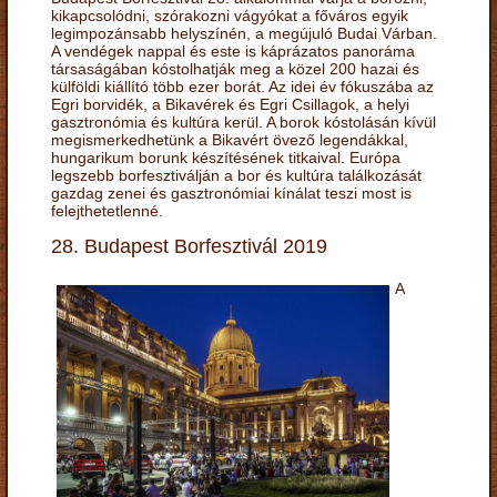
kikapcsolódni, szórakozni vágyókat a főváros egyik
legimpozánsabb helyszínén, a megújuló Budai Várban.
A vendégek nappal és este is káprázatos panoráma
társaságában kóstolhatják meg a közel 200 hazai és
külföldi kiállító több ezer borát. Az idei év fókuszába az
Egri borvidék, a Bikavérek és Egri Csillagok, a helyi
gasztronómia és kultúra kerül. A borok kóstolásán kívül
megismerkedhetünk a Bikavért övező legendákkal,
hungarikum borunk készítésének titkaival. Európa
legszebb borfesztiválján a bor és kultúra találkozását
gazdag zenei és gasztronómiai kínálat teszi most is
felejthetetlenné.
28. Budapest Borfesztivál 2019
A