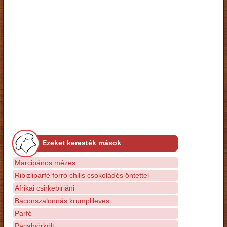
Ezeket keresték mások
Marcipános mézes
Ribizliparfé forró chilis csokoládés öntettel
Afrikai csirkebiriáni
Baconszalonnás krumplileves
Parfé
Pacalpörkölt