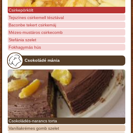
Csirkepörkölt
Tejszínes csirkemell tésztával
Baconbe tekert csirkemáj
Mézes-mustáros csirkecomb
Stefánia szelet
Fokhagymás hús
Csokoládé mánia
Csokoládés-narancs torta
Vaníliakrémes gomb szelet