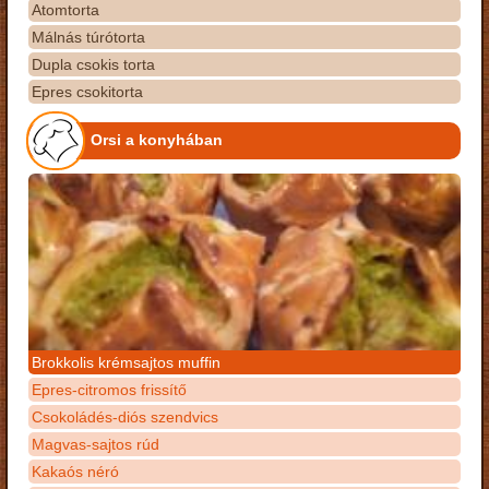
Atomtorta
Málnás túrótorta
Dupla csokis torta
Epres csokitorta
Orsi a konyhában
Brokkolis krémsajtos muffin
Epres-citromos frissítő
Csokoládés-diós szendvics
Magvas-sajtos rúd
Kakaós néró