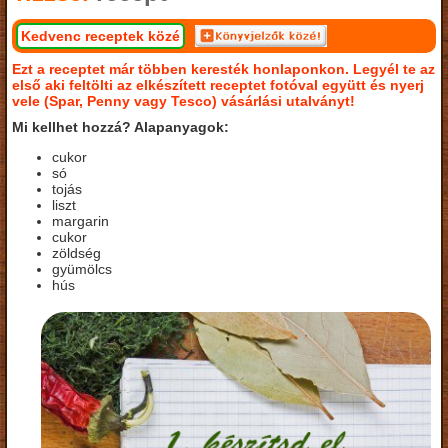
Kedvenc receptek közé
Ezt a receptet már többen keresték honlaponkon. Legyél te az
első aki feltölti az elkészített receptet fotóval együtt és nyerj
vele (Spar, Penny vagy Tesco) vásárlási utalványt!
Mi kellhet hozzá? Alapanyagok:
cukor
só
tojás
liszt
margarin
cukor
zöldség
gyümölcs
hús