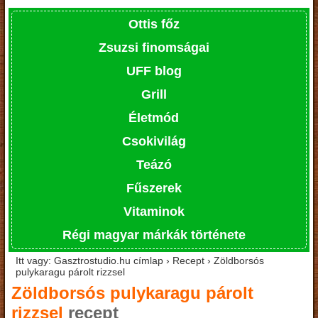
Ottis főz
Zsuzsi finomságai
UFF blog
Grill
Életmód
Csokivilág
Teázó
Fűszerek
Vitaminok
Régi magyar márkák története
Itt vagy: Gasztrostudio.hu címlap › Recept › Zöldborsós
pulykaragu párolt rizzsel
Zöldborsós pulykaragu párolt
rizzsel
recept