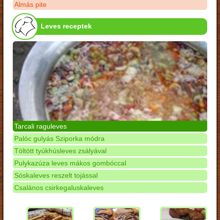
Almás pite
Leves receptek
Tarcali raguleves
Palóc gulyás Sziporka módra
Töltött tyúkhúsleves zsályával
Pulykazúza leves mákos gombóccal
Sóskaleves reszelt tojással
Csalános csirkegaluskaleves