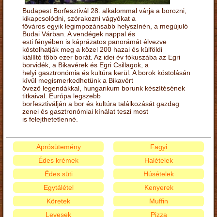
Budapest Borfesztivál 28. alkalommal várja a borozni,
kikapcsolódni, szórakozni vágyókat a
főváros egyik legimpozánsabb helyszínén, a megújuló
Budai Várban. A vendégek nappal és
esti fényében is káprázatos panorámát élvezve
kóstolhatják meg a közel 200 hazai és külföldi
kiállító több ezer borát. Az idei év fókuszába az Egri
borvidék, a Bikavérek és Egri Csillagok, a
helyi gasztronómia és kultúra kerül. A borok kóstolásán
kívül megismerkedhetünk a Bikavért
övező legendákkal, hungarikum borunk készítésének
titkaival. Európa legszebb
borfesztiválján a bor és kultúra találkozását gazdag
zenei és gasztronómiai kínálat teszi most
is felejthetetlenné.
Aprósütemény
Fagyi
Édes krémek
Halételek
Édes süti
Húsételek
Egytálétel
Kenyerek
Köretek
Muffin
Levesek
Pizza