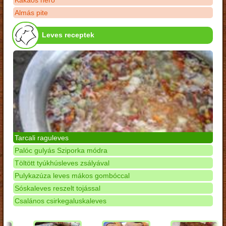
Kakaós néró
Almás pite
Leves receptek
Tarcali raguleves
Palóc gulyás Sziporka módra
Töltött tyúkhúsleves zsályával
Pulykazúza leves mákos gombóccal
Sóskaleves reszelt tojással
Csalános csirkegaluskaleves