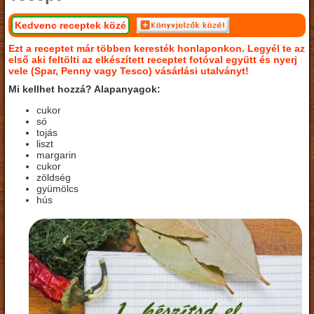
Kedvenc receptek közé
Ezt a receptet már többen keresték honlaponkon. Legyél te az
első aki feltölti az elkészített receptet fotóval együtt és nyerj
vele (Spar, Penny vagy Tesco) vásárlási utalványt!
Mi kellhet hozzá? Alapanyagok:
cukor
só
tojás
liszt
margarin
cukor
zöldség
gyümölcs
hús