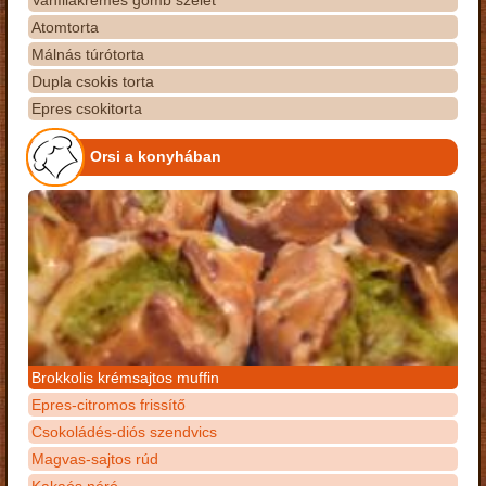
Vaníliakrémes gomb szelet
Atomtorta
Málnás túrótorta
Dupla csokis torta
Epres csokitorta
Orsi a konyhában
Brokkolis krémsajtos muffin
Epres-citromos frissítő
Csokoládés-diós szendvics
Magvas-sajtos rúd