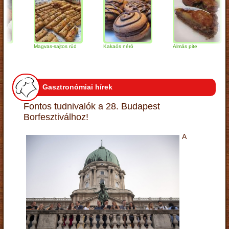
Magvas-sajtos rúd
Kakaós néró
Almás pite
Gasztronómiai hírek
Fontos tudnivalók a 28. Budapest
Borfesztiválhoz!
A