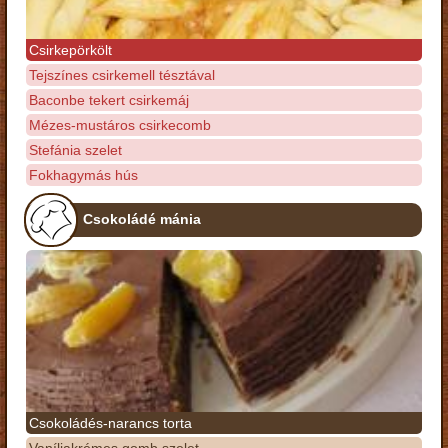
Csirkepörkölt
Tejszínes csirkemell tésztával
Baconbe tekert csirkemáj
Mézes-mustáros csirkecomb
Stefánia szelet
Fokhagymás hús
Csokoládé mánia
Csokoládés-narancs torta