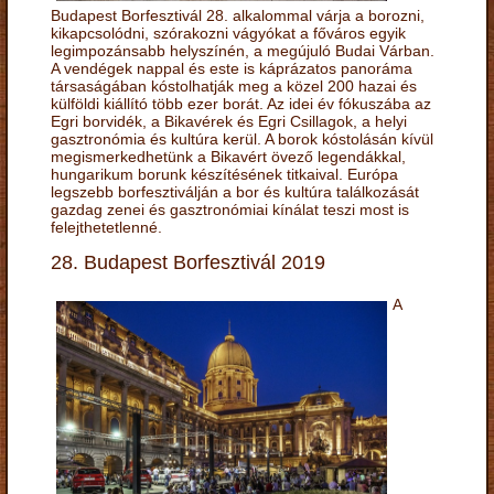
Budapest Borfesztivál 28. alkalommal várja a borozni,
kikapcsolódni, szórakozni vágyókat a főváros egyik
legimpozánsabb helyszínén, a megújuló Budai Várban.
A vendégek nappal és este is káprázatos panoráma
társaságában kóstolhatják meg a közel 200 hazai és
külföldi kiállító több ezer borát. Az idei év fókuszába az
Egri borvidék, a Bikavérek és Egri Csillagok, a helyi
gasztronómia és kultúra kerül. A borok kóstolásán kívül
megismerkedhetünk a Bikavért övező legendákkal,
hungarikum borunk készítésének titkaival. Európa
legszebb borfesztiválján a bor és kultúra találkozását
gazdag zenei és gasztronómiai kínálat teszi most is
felejthetetlenné.
28. Budapest Borfesztivál 2019
A