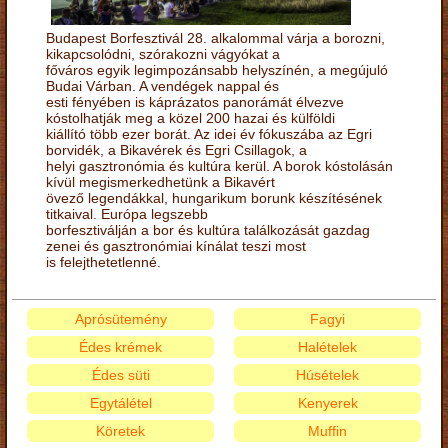
Budapest Borfesztivál 28. alkalommal várja a borozni,
kikapcsolódni, szórakozni vágyókat a
főváros egyik legimpozánsabb helyszínén, a megújuló
Budai Várban. A vendégek nappal és
esti fényében is káprázatos panorámát élvezve
kóstolhatják meg a közel 200 hazai és külföldi
kiállító több ezer borát. Az idei év fókuszába az Egri
borvidék, a Bikavérek és Egri Csillagok, a
helyi gasztronómia és kultúra kerül. A borok kóstolásán
kívül megismerkedhetünk a Bikavért
övező legendákkal, hungarikum borunk készítésének
titkaival. Európa legszebb
borfesztiválján a bor és kultúra találkozását gazdag
zenei és gasztronómiai kínálat teszi most
is felejthetetlenné.
Aprósütemény
Fagyi
Édes krémek
Halételek
Édes süti
Húsételek
Egytálétel
Kenyerek
Köretek
Muffin