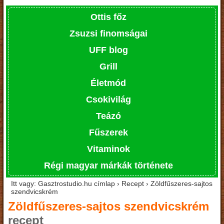
Ottis főz
Zsuzsi finomságai
UFF blog
Grill
Életmód
Csokivilág
Teázó
Fűszerek
Vitaminok
Régi magyar márkák története
Itt vagy: Gasztrostudio.hu címlap › Recept › Zöldfűszeres-sajtos
szendvicskrém
Zöldfűszeres-sajtos szendvicskrém
recept