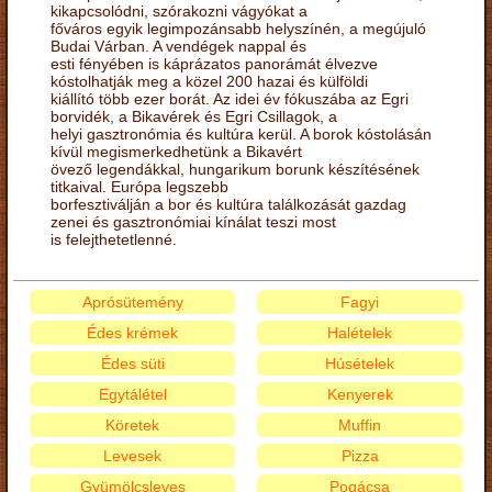
kikapcsolódni, szórakozni vágyókat a
főváros egyik legimpozánsabb helyszínén, a megújuló
Budai Várban. A vendégek nappal és
esti fényében is káprázatos panorámát élvezve
kóstolhatják meg a közel 200 hazai és külföldi
kiállító több ezer borát. Az idei év fókuszába az Egri
borvidék, a Bikavérek és Egri Csillagok, a
helyi gasztronómia és kultúra kerül. A borok kóstolásán
kívül megismerkedhetünk a Bikavért
övező legendákkal, hungarikum borunk készítésének
titkaival. Európa legszebb
borfesztiválján a bor és kultúra találkozását gazdag
zenei és gasztronómiai kínálat teszi most
is felejthetetlenné.
Aprósütemény
Fagyi
Édes krémek
Halételek
Édes süti
Húsételek
Egytálétel
Kenyerek
Köretek
Muffin
Levesek
Pizza
Gyümölcsleves
Pogácsa