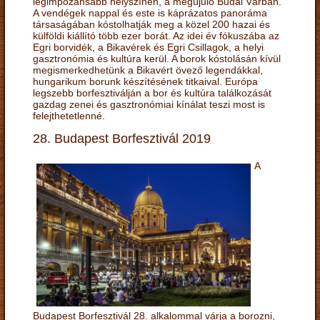
legimpozánsabb helyszínén, a megújuló Budai Várban.
A vendégek nappal és este is káprázatos panoráma
társaságában kóstolhatják meg a közel 200 hazai és
külföldi kiállító több ezer borát. Az idei év fókuszába az
Egri borvidék, a Bikavérek és Egri Csillagok, a helyi
gasztronómia és kultúra kerül. A borok kóstolásán kívül
megismerkedhetünk a Bikavért övező legendákkal,
hungarikum borunk készítésének titkaival. Európa
legszebb borfesztiválján a bor és kultúra találkozását
gazdag zenei és gasztronómiai kínálat teszi most is
felejthetetlenné.
28. Budapest Borfesztivál 2019
A
Budapest Borfesztivál 28. alkalommal várja a borozni,