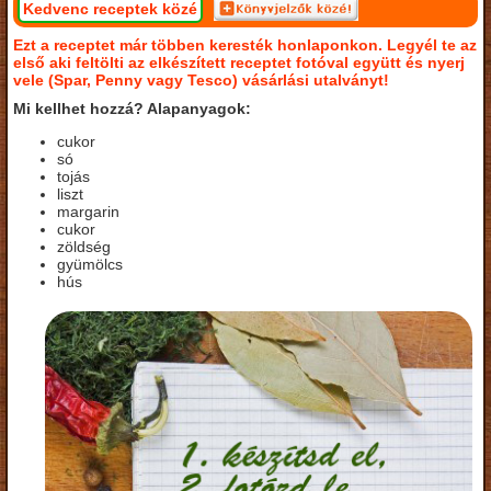
Kedvenc receptek közé
Ezt a receptet már többen keresték honlaponkon. Legyél te az
első aki feltölti az elkészített receptet fotóval együtt és nyerj
vele (Spar, Penny vagy Tesco) vásárlási utalványt!
Mi kellhet hozzá? Alapanyagok:
cukor
só
tojás
liszt
margarin
cukor
zöldség
gyümölcs
hús