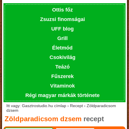
Ottis főz
Zsuzsi finomságai
UFF blog
Grill
Életmód
Csokivilág
Teázó
Fűszerek
Vitaminok
Régi magyar márkák története
Itt vagy: Gasztrostudio.hu címlap › Recept › Zöldparadicsom
dzsem
Zöldparadicsom dzsem
recept