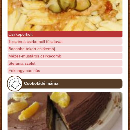
Csirkepörkölt
Tejszínes csirkemell tésztával
Baconbe tekert csirkemáj
Mézes-mustáros csirkecomb
Stefánia szelet
Fokhagymás hús
Csokoládé mánia