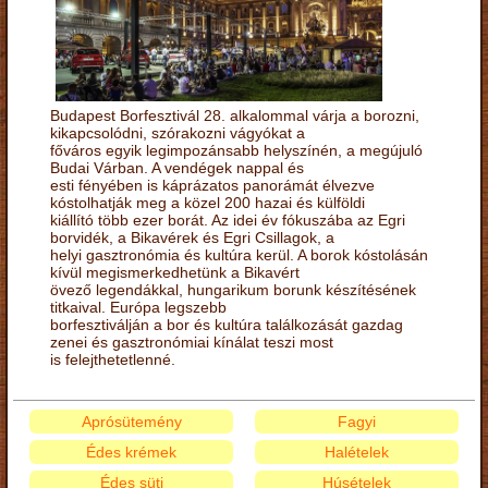
Budapest Borfesztivál 28. alkalommal várja a borozni,
kikapcsolódni, szórakozni vágyókat a
főváros egyik legimpozánsabb helyszínén, a megújuló
Budai Várban. A vendégek nappal és
esti fényében is káprázatos panorámát élvezve
kóstolhatják meg a közel 200 hazai és külföldi
kiállító több ezer borát. Az idei év fókuszába az Egri
borvidék, a Bikavérek és Egri Csillagok, a
helyi gasztronómia és kultúra kerül. A borok kóstolásán
kívül megismerkedhetünk a Bikavért
övező legendákkal, hungarikum borunk készítésének
titkaival. Európa legszebb
borfesztiválján a bor és kultúra találkozását gazdag
zenei és gasztronómiai kínálat teszi most
is felejthetetlenné.
Aprósütemény
Fagyi
Édes krémek
Halételek
Édes süti
Húsételek