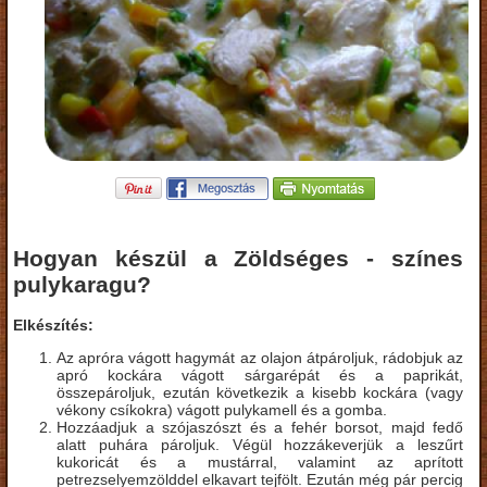
Hogyan készül a Zöldséges - színes
pulykaragu?
Elkészítés:
Az apróra vágott hagymát az olajon átpároljuk, rádobjuk az
apró kockára vágott sárgarépát és a paprikát,
összepároljuk, ezután következik a kisebb kockára (vagy
vékony csíkokra) vágott pulykamell és a gomba.
Hozzáadjuk a szójaszószt és a fehér borsot, majd fedő
alatt puhára pároljuk. Végül hozzákeverjük a leszűrt
kukoricát és a mustárral, valamint az aprított
petrezselyemzölddel elkavart tejfölt. Ezután még pár percig