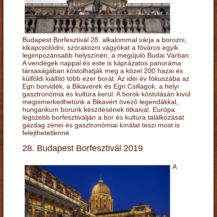
Budapest Borfesztivál 28. alkalommal várja a borozni,
kikapcsolódni, szórakozni vágyókat a főváros egyik
legimpozánsabb helyszínén, a megújuló Budai Várban.
A vendégek nappal és este is káprázatos panoráma
társaságában kóstolhatják meg a közel 200 hazai és
külföldi kiállító több ezer borát. Az idei év fókuszába az
Egri borvidék, a Bikavérek és Egri Csillagok, a helyi
gasztronómia és kultúra kerül. A borok kóstolásán kívül
megismerkedhetünk a Bikavért övező legendákkal,
hungarikum borunk készítésének titkaival. Európa
legszebb borfesztiválján a bor és kultúra találkozását
gazdag zenei és gasztronómiai kínálat teszi most is
felejthetetlenné.
28. Budapest Borfesztivál 2019
A