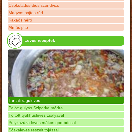
Csokoládés-diós szendvics
Magvas-sajtos rúd
Kakaós néró
Almás pite
Leves receptek
Tarcali raguleves
Palóc gulyás Sziporka módra
Töltött tyúkhúsleves zsályával
Pulykazúza leves mákos gombóccal
Sóskaleves reszelt tojással