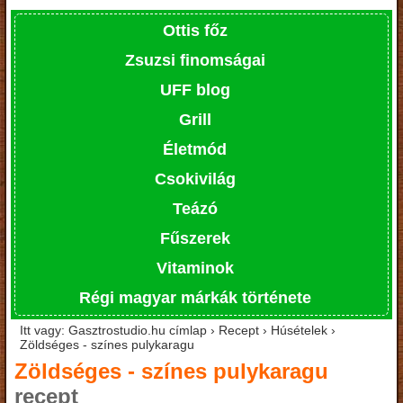
Ottis főz
Zsuzsi finomságai
UFF blog
Grill
Életmód
Csokivilág
Teázó
Fűszerek
Vitaminok
Régi magyar márkák története
Itt vagy: Gasztrostudio.hu címlap › Recept › Húsételek ›
Zöldséges - színes pulykaragu
Zöldséges - színes pulykaragu
recept