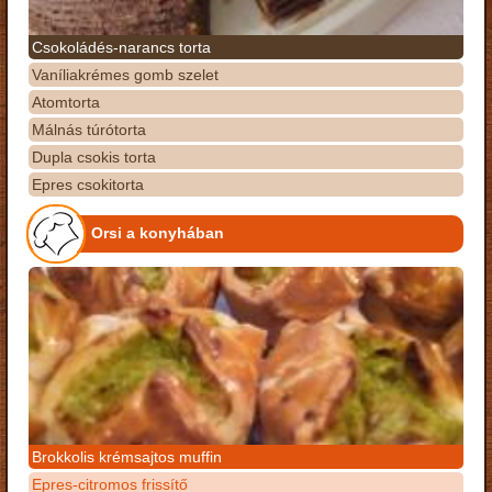
Csokoládés-narancs torta
Vaníliakrémes gomb szelet
Atomtorta
Málnás túrótorta
Dupla csokis torta
Epres csokitorta
Orsi a konyhában
Brokkolis krémsajtos muffin
Epres-citromos frissítő