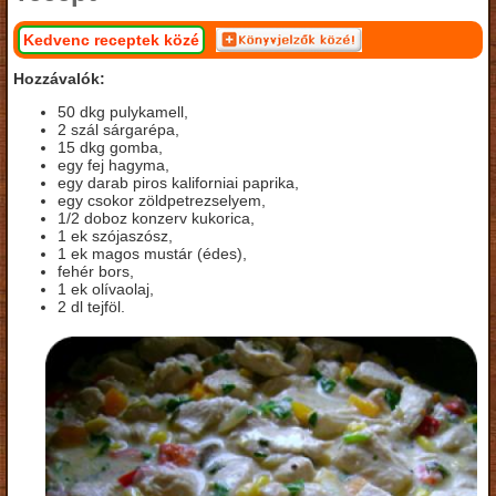
Kedvenc receptek közé
Hozzávalók:
50 dkg pulykamell,
2 szál sárgarépa,
15 dkg gomba,
egy fej hagyma,
egy darab piros kaliforniai paprika,
egy csokor zöldpetrezselyem,
1/2 doboz konzerv kukorica,
1 ek szójaszósz,
1 ek magos mustár (édes),
fehér bors,
1 ek olívaolaj,
2 dl tejföl.