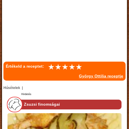
Értékeld a receptet:
György Ottilia receptje
Húsételek |
Hirdetés
Zsuzsi finomságai