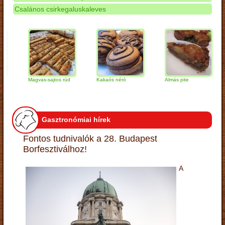
Csalános csirkegaluskaleves
Magvas-sajtos rúd
Kakaós néró
Almás pite
Za
tú
Gasztronómiai hírek
Fontos tudnivalók a 28. Budapest
Borfesztiválhoz!
A