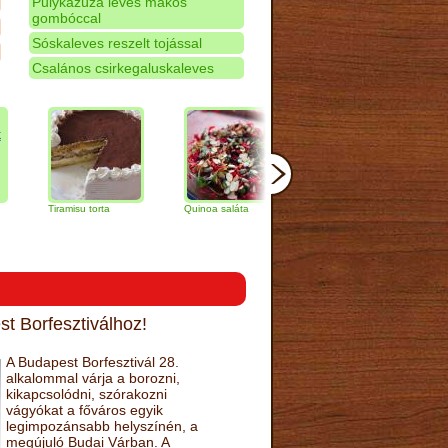
Pulykazúza leves mákos
gombóccal
Sóskaleves reszelt tojással
Csalános csirkegaluskaleves
Tiramisu torta
Quinoa saláta
Mandulás kifli
Csokolá
narancs 
t Borfesztiválhoz!
A Budapest Borfesztivál 28.
alkalommal várja a borozni,
kikapcsolódni, szórakozni
vágyókat a főváros egyik
legimpozánsabb helyszínén, a
megújuló Budai Várban. A