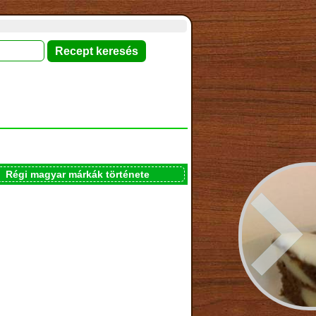
Régi magyar márkák története