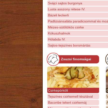
Svájci sajtos burgonya
Lusta asszony rétese IV.
Bázeli leckerli
Padlizsánsaláta paradicsommal és mozz
Mézes-sütőtökös csirke
Kókuszhalmok
Hólabda IV.
Sajtos-tejszínes borsmártás
Zsuzsi finomságai
Csirkepörkölt
Tejszínes csirkemell tésztával
Baconbe tekert csirkemáj