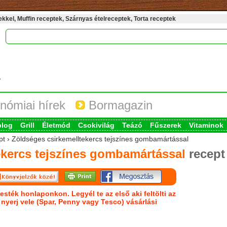
kel, Muffin receptek, Szárnyas ételreceptek, Torta receptek
nómiai hírek
Bormagazin
blog
Grill
Életmód
Csokivilág
Teázó
Fűszerek
Vitaminok
ept › Zöldséges csirkemelltekercs tejszínes gombamártással
ekercs tejszínes gombamártással
recept
esték honlaponkon. Legyél te az első aki feltölti az
s nyerj vele (Spar, Penny vagy Tesco) vásárlási