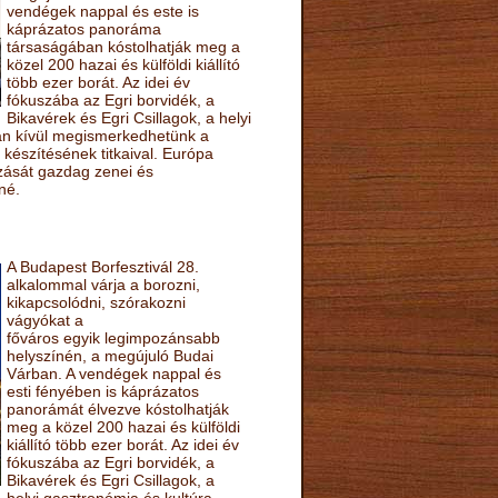
vendégek nappal és este is
káprázatos panoráma
társaságában kóstolhatják meg a
közel 200 hazai és külföldi kiállító
több ezer borát. Az idei év
fókuszába az Egri borvidék, a
Bikavérek és Egri Csillagok, a helyi
sán kívül megismerkedhetünk a
készítésének titkaival. Európa
ozását gazdag zenei és
né.
A Budapest Borfesztivál 28.
alkalommal várja a borozni,
kikapcsolódni, szórakozni
vágyókat a
főváros egyik legimpozánsabb
helyszínén, a megújuló Budai
Várban. A vendégek nappal és
esti fényében is káprázatos
panorámát élvezve kóstolhatják
meg a közel 200 hazai és külföldi
kiállító több ezer borát. Az idei év
fókuszába az Egri borvidék, a
Bikavérek és Egri Csillagok, a
helyi gasztronómia és kultúra