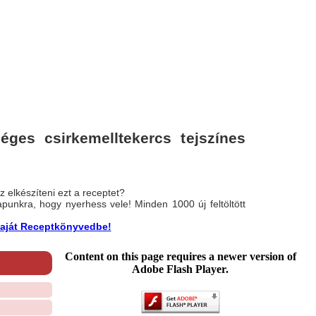
ges csirkemelltekercs tejszínes
 elkészíteni ezt a receptet?
nlapunkra, hogy nyerhess vele! Minden 1000 új feltöltött
a saját Receptkönyvedbe!
Content on this page requires a newer version of
Adobe Flash Player.