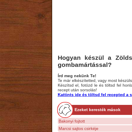
Hogyan készül a Zöldsé
gombamártással?
Írd meg nekünk Te!
Te már elkészítetted, vagy most készülsz
Készítsd el, fotózd le és töltsd fel ho
recept után sorsolás!
Kattints ide és töltsd fel recepted 
Ezeket keresték mások
Bakonyi fojtott
Marcsi sajtos csirkéje