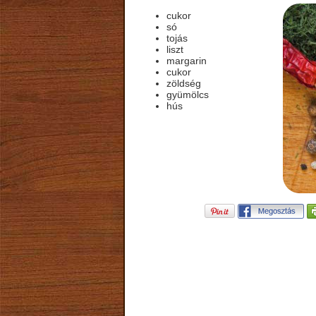
cukor
só
tojás
liszt
margarin
cukor
zöldség
gyümölcs
hús