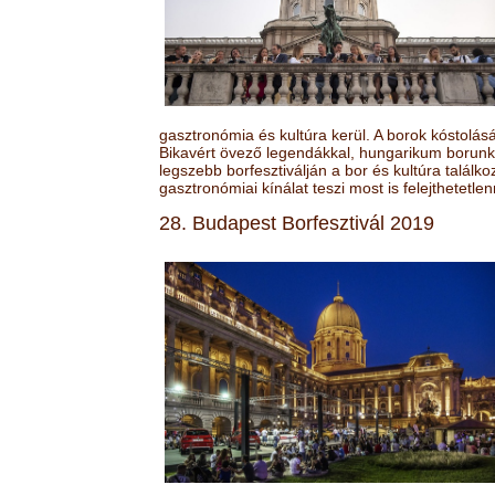
gasztronómia és kultúra kerül. A borok kóstolá
Bikavért övező legendákkal, hungarikum borunk 
legszebb borfesztiválján a bor és kultúra találk
gasztronómiai kínálat teszi most is felejthetetlen
28. Budapest Borfesztivál 2019