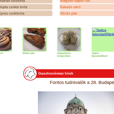
álnás túrótorta
Magvas-sajtos rúd
upla csokis torta
Kakaós néró
pres csokitorta
Almás pite
Almás pite
Zabpelyhes
Sajtos
túrógombóc
képviselőfánk
Gasztronómiai hírek
Fontos tudnivalók a 28. Budapes