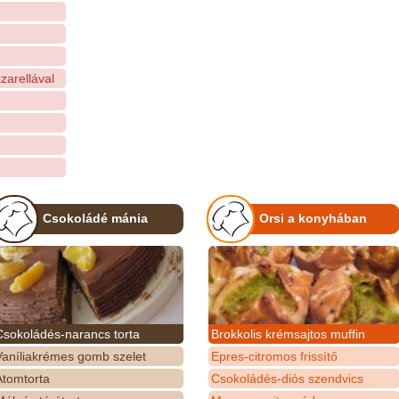
arellával
Csokoládé mánia
Orsi a konyhában
Csokoládés-narancs torta
Brokkolis krémsajtos muffin
Vaníliakrémes gomb szelet
Epres-citromos frissítő
Atomtorta
Csokoládés-diós szendvics