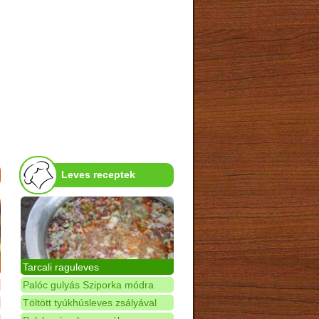
Leves receptek
Tarcali raguleves
Palóc gulyás Sziporka módra
Töltött tyúkhúsleves zsályával