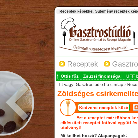
Receptek képekkel, Sütemény receptek képek
Receptek
Gasztro
Ottis főz
Zsuzsi finomságai
UFF 
Itt vagy: Gasztrostudio.hu címlap › Rec
Zöldséges csirkemellt
Kedvenc receptek közé
Ezt a receptet már többen ker
elkészített receptet fotóval együtt é
utalványt!
Mi kellhet hozzá? Alapanyagok: