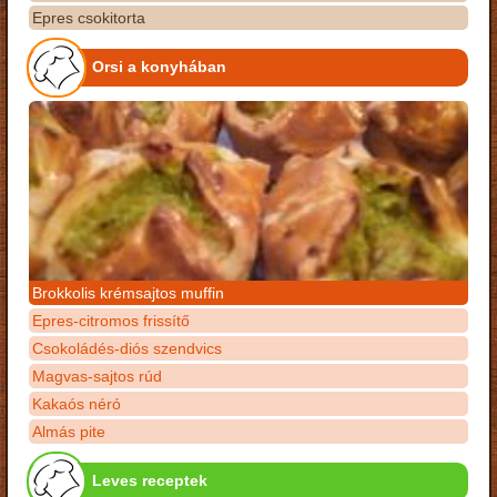
Epres csokitorta
Orsi a konyhában
Brokkolis krémsajtos muffin
Epres-citromos frissítő
Csokoládés-diós szendvics
Magvas-sajtos rúd
Kakaós néró
Almás pite
Leves receptek