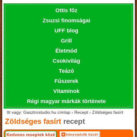
Ottis főz
Zsuzsi finomságai
UFF blog
Grill
Életmód
Csokivilág
Teázó
Fűszerek
Vitaminok
Régi magyar márkák története
Itt vagy: Gasztrostudio.hu címlap › Recept › Zöldséges fasírt
Zöldséges fasírt
recept
Kedvenc receptek közé