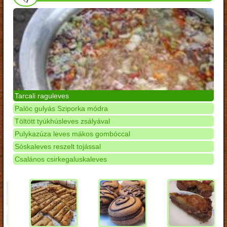
Tarcali raguleves
Palóc gulyás Sziporka módra
Töltött tyúkhúsleves zsályával
Pulykazúza leves mákos gombóccal
Sóskaleves reszelt tojással
Csalános csirkegaluskaleves