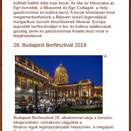
külföldi kiállító több ezer borát. Az idei év fókuszába az
Egri borvidék, a Bikavérek és Egri Csillagok, a helyi
gasztronómia és kultúra kerül. A borok kóstolásán kívül
megismerkedhetünk a Bikavért övező legendákkal,
hungarikum borunk készítésének titkaival. Európa
legszebb borfesztiválján a bor és kultúra találkozását
gazdag zenei és gasztronómiai kínálat teszi most is
felejthetetlenné.
28. Budapest Borfesztivál 2019
A
Budapest Borfesztivál 28. alkalommal várja a borozni,
kikapcsolódni, szórakozni vágyókat a
főváros egyik legimpozánsabb helyszínén, a megújuló