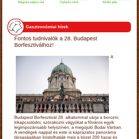
Magvas-sajtos rúd
Kakaós néró
Almás pite
Za
tú
Gasztronómiai hírek
Fontos tudnivalók a 28. Budapest
Borfesztiválhoz!
A
Budapest Borfesztivál 28. alkalommal várja a borozni,
kikapcsolódni, szórakozni vágyókat a főváros egyik
legimpozánsabb helyszínén, a megújuló Budai Várban.
A vendégek nappal és este is káprázatos panoráma
társaságában kóstolhatják meg a közel 200 hazai és