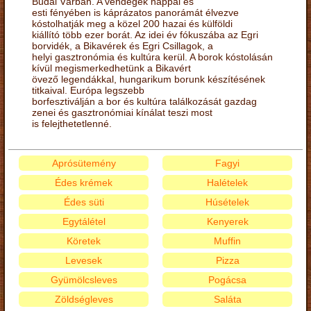
Budai Várban. A vendégek nappal és
esti fényében is káprázatos panorámát élvezve
kóstolhatják meg a közel 200 hazai és külföldi
kiállító több ezer borát. Az idei év fókuszába az Egri
borvidék, a Bikavérek és Egri Csillagok, a
helyi gasztronómia és kultúra kerül. A borok kóstolásán
kívül megismerkedhetünk a Bikavért
övező legendákkal, hungarikum borunk készítésének
titkaival. Európa legszebb
borfesztiválján a bor és kultúra találkozását gazdag
zenei és gasztronómiai kínálat teszi most
is felejthetetlenné.
Aprósütemény
Fagyi
Édes krémek
Halételek
Édes süti
Húsételek
Egytálétel
Kenyerek
Köretek
Muffin
Levesek
Pizza
Gyümölcsleves
Pogácsa
Zöldségleves
Saláta