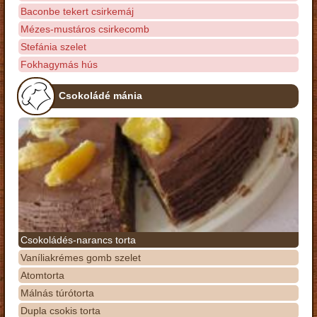
Baconbe tekert csirkemáj
Mézes-mustáros csirkecomb
Stefánia szelet
Fokhagymás hús
Csokoládé mánia
Csokoládés-narancs torta
Vaníliakrémes gomb szelet
Atomtorta
Málnás túrótorta
Dupla csokis torta