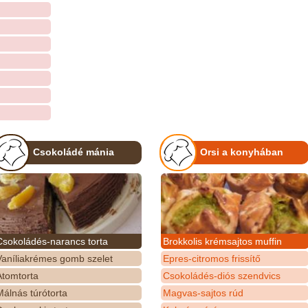
Csokoládé mánia
Orsi a konyhában
Csokoládés-narancs torta
Brokkolis krémsajtos muffin
Vaníliakrémes gomb szelet
Epres-citromos frissítő
Atomtorta
Csokoládés-diós szendvics
álnás túrótorta
Magvas-sajtos rúd