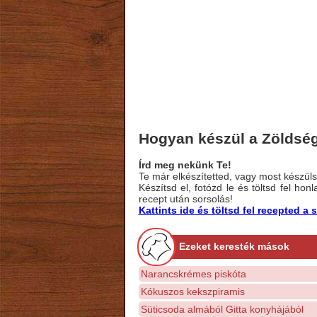
Hogyan készül a Zöldség
Írd meg nekünk Te!
Te már elkészítetted, vagy most készülsz
Készítsd el, fotózd le és töltsd fel ho
recept után sorsolás!
Kattints ide és töltsd fel recepted 
Ezeket keresték mások
Narancskrémes piskóta
Kókuszos kekszpiramis
Süticsoda almából Gitta konyhájából