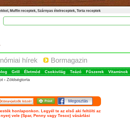
kel, Muffin receptek, Szárnyas ételreceptek, Torta receptek
nómiai hírek
Bormagazin
blog
Grill
Életmód
Csokivilág
Teázó
Fűszerek
Vitaminok
pt › Zöldségtorta
esték honlaponkon. Legyél te az első aki feltölti az
s nyerj vele (Spar, Penny vagy Tesco) vásárlási