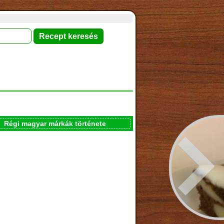
Régi magyar márkák története