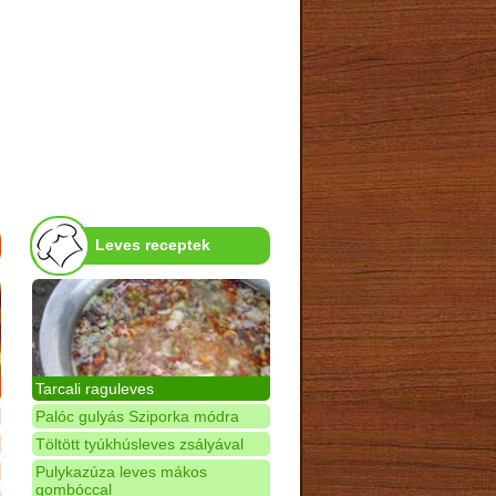
Leves receptek
Tarcali raguleves
Palóc gulyás Sziporka módra
Töltött tyúkhúsleves zsályával
Pulykazúza leves mákos
gombóccal