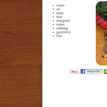
cukor
só
tojás
liszt
margarin
cukor
zöldség
gyümölcs
hús