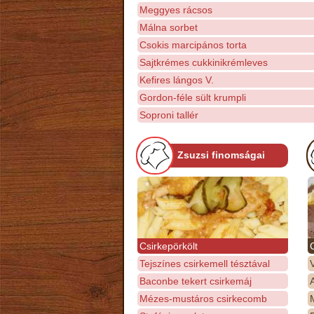
Meggyes rácsos
Málna sorbet
Csokis marcipános torta
Sajtkrémes cukkinikrémleves
Kefires lángos V.
Gordon-féle sült krumpli
Soproni tallér
Zsuzsi finomságai
Csirkepörkölt
Tejszínes csirkemell tésztával
Baconbe tekert csirkemáj
Mézes-mustáros csirkecomb
M