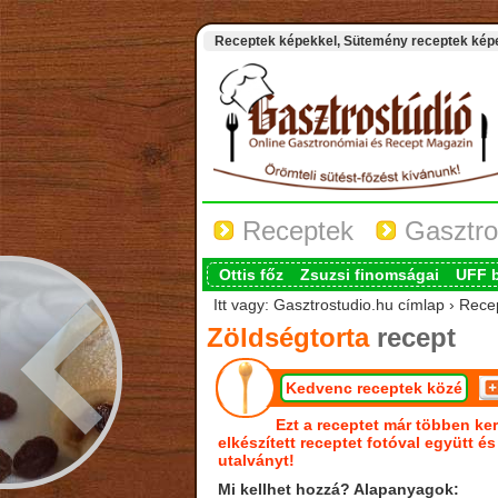
Receptek képekkel, Sütemény receptek képek
Receptek
Gasztro
Ottis főz
Zsuzsi finomságai
UFF 
Itt vagy: Gasztrostudio.hu címlap › Rece
Zöldségtorta
recept
Kedvenc receptek közé
Ezt a receptet már többen ker
elkészített receptet fotóval együtt é
utalványt!
Mi kellhet hozzá? Alapanyagok: