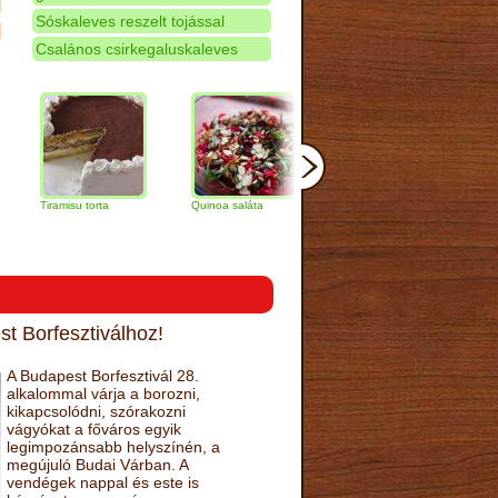
Sóskaleves reszelt tojással
Csalános csirkegaluskaleves
ramisu torta
Quinoa saláta
Mandulás kifli
Csokoládé
narancs to
t Borfesztiválhoz!
A Budapest Borfesztivál 28.
alkalommal várja a borozni,
kikapcsolódni, szórakozni
vágyókat a főváros egyik
legimpozánsabb helyszínén, a
megújuló Budai Várban. A
vendégek nappal és este is