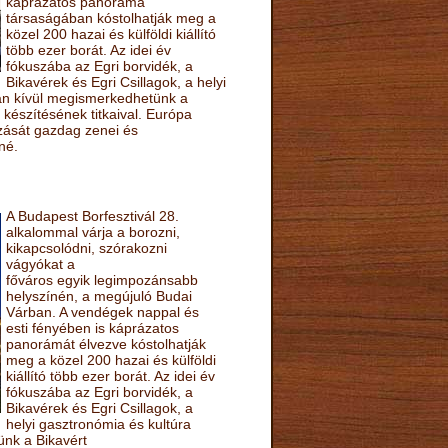
káprázatos panoráma
társaságában kóstolhatják meg a
közel 200 hazai és külföldi kiállító
több ezer borát. Az idei év
fókuszába az Egri borvidék, a
Bikavérek és Egri Csillagok, a helyi
sán kívül megismerkedhetünk a
készítésének titkaival. Európa
ozását gazdag zenei és
né.
A Budapest Borfesztivál 28.
alkalommal várja a borozni,
kikapcsolódni, szórakozni
vágyókat a
főváros egyik legimpozánsabb
helyszínén, a megújuló Budai
Várban. A vendégek nappal és
esti fényében is káprázatos
panorámát élvezve kóstolhatják
meg a közel 200 hazai és külföldi
kiállító több ezer borát. Az idei év
fókuszába az Egri borvidék, a
Bikavérek és Egri Csillagok, a
helyi gasztronómia és kultúra
ünk a Bikavért