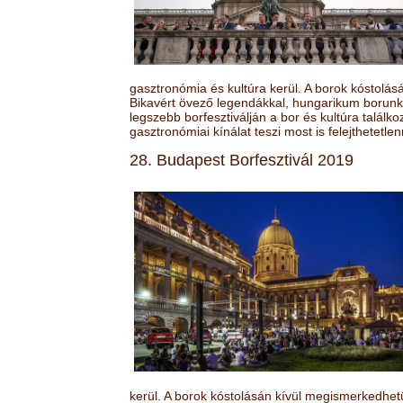
gasztronómia és kultúra kerül. A borok kóstolá
Bikavért övező legendákkal, hungarikum borunk 
legszebb borfesztiválján a bor és kultúra találk
gasztronómiai kínálat teszi most is felejthetetlen
28. Budapest Borfesztivál 2019
kerül. A borok kóstolásán kívül megismerkedhet