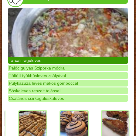
Tarcali raguleves
Palóc gulyás Sziporka módra
Töltött tyúkhúsleves zsályával
Pulykazúza leves mákos gombóccal
Sóskaleves reszelt tojással
Csalános csirkegaluskaleves