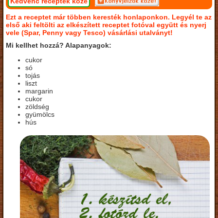
Kedvenc receptek közé
Ezt a receptet már többen keresték honlaponkon. Legyél te az
első aki feltölti az elkészített receptet fotóval együtt és nyerj
vele (Spar, Penny vagy Tesco) vásárlási utalványt!
Mi kellhet hozzá? Alapanyagok:
cukor
só
tojás
liszt
margarin
cukor
zöldség
gyümölcs
hús