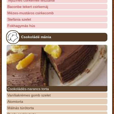
Tejszínes csirkemell tésztával
Baconbe tekert csirkemáj
Mézes-mustáros csirkecomb
Stefánia szelet
Fokhagymás hús
Csokoládé mánia
Csokoládés-narancs torta
Vaníliakrémes gomb szelet
Atomtorta
Málnás túrótorta