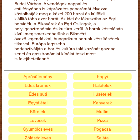
Budai Várban. A vendégek nappal és
esti fényében is káprázatos panorámát élvezve
kóstolhatják meg a közel 200 hazai és külföldi
kiállító több ezer borát. Az idei év fókuszába az Egri
borvidék, a Bikavérek és Egri Csillagok, a
helyi gasztronómia és kultúra kerül. A borok kóstolásán
kívül megismerkedhetünk a Bikavért
övező legendákkal, hungarikum borunk készítésének
titkaival. Európa legszebb
borfesztiválján a bor és kultúra találkozását gazdag
zenei és gasztronómiai kínálat teszi most
is felejthetetlenné.
Aprósütemény
Fagyi
Édes krémek
Halételek
Édes süti
Húsételek
Egytálétel
Kenyerek
Köretek
Muffin
Levesek
Pizza
Gyümölcsleves
Pogácsa
Zöldségleves
Saláta