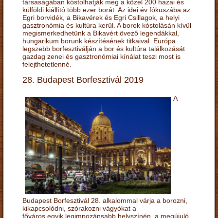
társaságában kóstolhatják meg a közel 200 hazai és
külföldi kiállító több ezer borát. Az idei év fókuszába az
Egri borvidék, a Bikavérek és Egri Csillagok, a helyi
gasztronómia és kultúra kerül. A borok kóstolásán kívül
megismerkedhetünk a Bikavért övező legendákkal,
hungarikum borunk készítésének titkaival. Európa
legszebb borfesztiválján a bor és kultúra találkozását
gazdag zenei és gasztronómiai kínálat teszi most is
felejthetetlenné.
28. Budapest Borfesztivál 2019
A
Budapest Borfesztivál 28. alkalommal várja a borozni,
kikapcsolódni, szórakozni vágyókat a
főváros egyik legimpozánsabb helyszínén, a megújuló