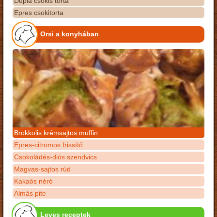
Dupla csokis torta
Epres csokitorta
Orsi a konyhában
Brokkolis krémsajtos muffin
Epres-citromos frissítő
Csokoládés-diós szendvics
Magvas-sajtos rúd
Kakaós néró
Almás pite
Leves receptek