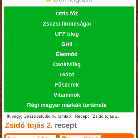
Ottis főz
Zsuzsi finomságai
UFF blog
Grill
Életmód
Csokivilág
Teázó
Fűszerek
Vitaminok
Régi magyar márkák története
Itt vagy: Gasztrostudio.hu címlap › Recept › Zsidó tojás 2.
Zsidó tojás 2.
recept