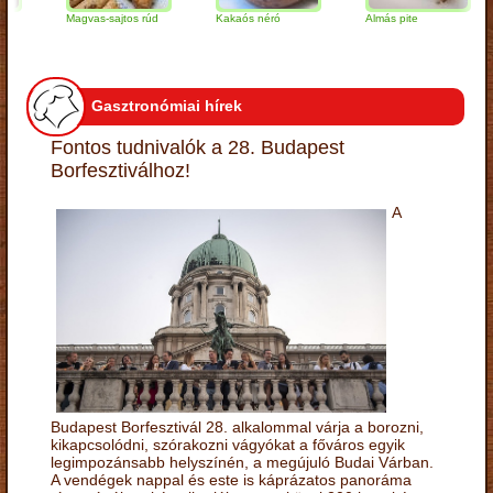
Magvas-sajtos rúd
Kakaós néró
Almás pite
Z
t
Gasztronómiai hírek
Fontos tudnivalók a 28. Budapest
Borfesztiválhoz!
A
Budapest Borfesztivál 28. alkalommal várja a borozni,
kikapcsolódni, szórakozni vágyókat a főváros egyik
legimpozánsabb helyszínén, a megújuló Budai Várban.
A vendégek nappal és este is káprázatos panoráma