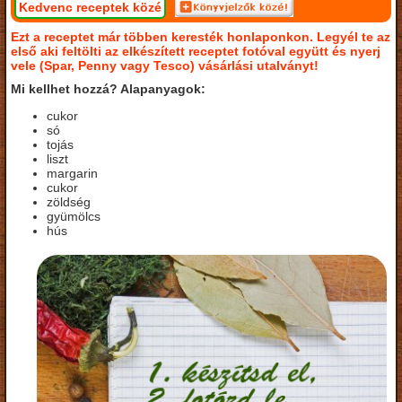
Kedvenc receptek közé
Ezt a receptet már többen keresték honlaponkon. Legyél te az
első aki feltölti az elkészített receptet fotóval együtt és nyerj
vele (Spar, Penny vagy Tesco) vásárlási utalványt!
Mi kellhet hozzá? Alapanyagok:
cukor
só
tojás
liszt
margarin
cukor
zöldség
gyümölcs
hús