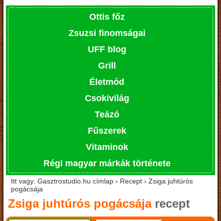
Ottis főz
Zsuzsi finomságai
UFF blog
Grill
Életmód
Csokivilág
Teázó
Fűszerek
Vitaminok
Régi magyar márkák története
Itt vagy: Gasztrostudio.hu címlap › Recept › Zsiga juhtúrós
pogácsája
Zsiga juhtúrós pogácsája
recept