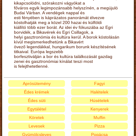
kikapcsolódni, szórakozni vágyókat a
főváros egyik legimpozánsabb helyszínén, a megújuló
Budai Várban. A vendégek nappal és
esti fényében is káprázatos panorámát élvezve
kóstolhatják meg a közel 200 hazai és külföldi
kiállító több ezer borát. Az idei év fókuszába az Egri
borvidék, a Bikavérek és Egri Csillagok, a
helyi gasztronómia és kultúra kerül. A borok kóstolásán
kívül megismerkedhetünk a Bikavért
övező legendákkal, hungarikum borunk készítésének
titkaival. Európa legszebb
borfesztiválján a bor és kultúra találkozását gazdag
zenei és gasztronómiai kínálat teszi most
is felejthetetlenné.
Aprósütemény
Fagyi
Édes krémek
Halételek
Édes süti
Húsételek
Egytálétel
Kenyerek
Köretek
Muffin
Levesek
Pizza
Gyümölcsleves
Pogácsa