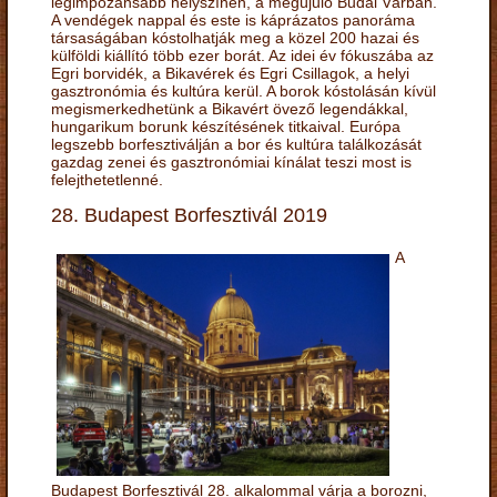
legimpozánsabb helyszínén, a megújuló Budai Várban.
A vendégek nappal és este is káprázatos panoráma
társaságában kóstolhatják meg a közel 200 hazai és
külföldi kiállító több ezer borát. Az idei év fókuszába az
Egri borvidék, a Bikavérek és Egri Csillagok, a helyi
gasztronómia és kultúra kerül. A borok kóstolásán kívül
megismerkedhetünk a Bikavért övező legendákkal,
hungarikum borunk készítésének titkaival. Európa
legszebb borfesztiválján a bor és kultúra találkozását
gazdag zenei és gasztronómiai kínálat teszi most is
felejthetetlenné.
28. Budapest Borfesztivál 2019
A
Budapest Borfesztivál 28. alkalommal várja a borozni,