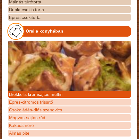
Málnás túrótorta
Dupla csokis torta
Epres csokitorta
Orsi a konyhában
Brokkolis krémsajtos muffin
Epres-citromos frissítő
Csokoládés-diós szendvics
Magvas-sajtos rúd
Kakaós néró
Almás pite