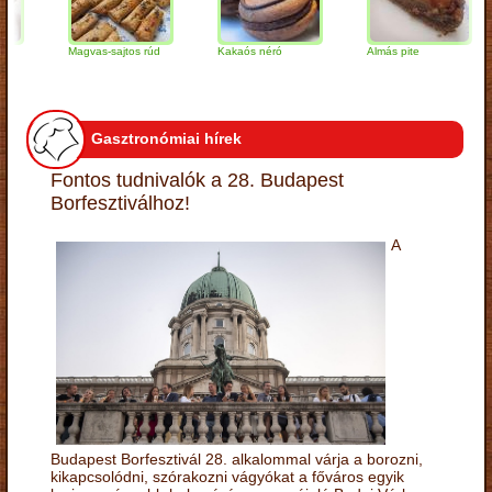
Magvas-sajtos rúd
Kakaós néró
Almás pite
Z
t
Gasztronómiai hírek
Fontos tudnivalók a 28. Budapest
Borfesztiválhoz!
A
Budapest Borfesztivál 28. alkalommal várja a borozni,
kikapcsolódni, szórakozni vágyókat a főváros egyik