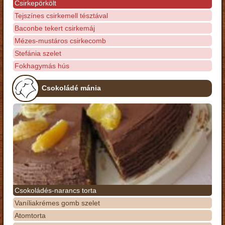
Csirkepörkölt
Tejszínes csirkemell tésztával
Baconbe tekert csirkemáj
Mézes-mustáros csirkecomb
Stefánia szelet
Fokhagymás hús
Csokoládé mánia
Csokoládés-narancs torta
Vaníliakrémes gomb szelet
Atomtorta