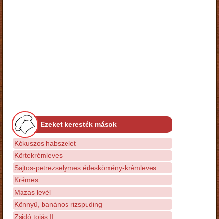
Ezeket keresték mások
Kókuszos habszelet
Körtekrémleves
Sajtos-petrezselymes édeskömény-krémleves
Krémes
Mázas levél
Könnyű, banános rizspuding
Zsidó tojás II.