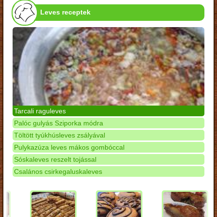
Leves receptek
Tarcali raguleves
Palóc gulyás Sziporka módra
Töltött tyúkhúsleves zsályával
Pulykazúza leves mákos gombóccal
Sóskaleves reszelt tojással
Csalános csirkegaluskaleves