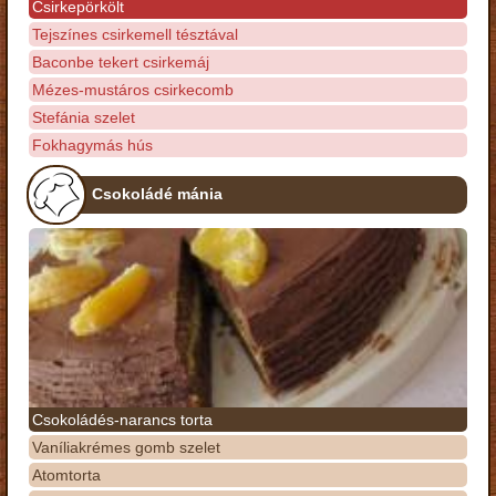
Csirkepörkölt
Tejszínes csirkemell tésztával
Baconbe tekert csirkemáj
Mézes-mustáros csirkecomb
Stefánia szelet
Fokhagymás hús
Csokoládé mánia
Csokoládés-narancs torta
Vaníliakrémes gomb szelet
Atomtorta