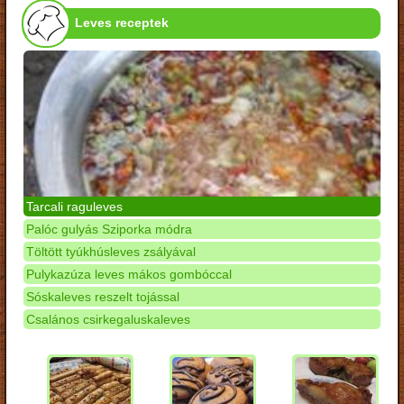
Leves receptek
Tarcali raguleves
Palóc gulyás Sziporka módra
Töltött tyúkhúsleves zsályával
Pulykazúza leves mákos gombóccal
Sóskaleves reszelt tojással
Csalános csirkegaluskaleves