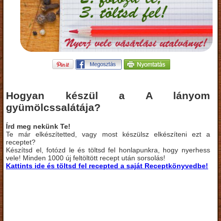
Hogyan készül a A lányom
gyümölcssalátája?
Írd meg nekünk Te!
Te már elkészítetted, vagy most készülsz elkészíteni ezt a
receptet?
Készítsd el, fotózd le és töltsd fel honlapunkra, hogy nyerhess
vele! Minden 1000 új feltöltött recept után sorsolás!
Kattints ide és töltsd fel recepted a saját Receptkönyvedbe!