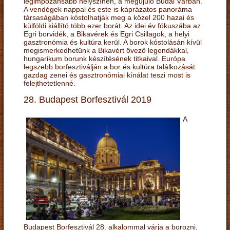
legimpozánsabb helyszínén, a megújuló Budai Várban.
A vendégek nappal és este is káprázatos panoráma
társaságában kóstolhatják meg a közel 200 hazai és
külföldi kiállító több ezer borát. Az idei év fókuszába az
Egri borvidék, a Bikavérek és Egri Csillagok, a helyi
gasztronómia és kultúra kerül. A borok kóstolásán kívül
megismerkedhetünk a Bikavért övező legendákkal,
hungarikum borunk készítésének titkaival. Európa
legszebb borfesztiválján a bor és kultúra találkozását
gazdag zenei és gasztronómiai kínálat teszi most is
felejthetetlenné.
28. Budapest Borfesztivál 2019
A
Budapest Borfesztivál 28. alkalommal várja a borozni,