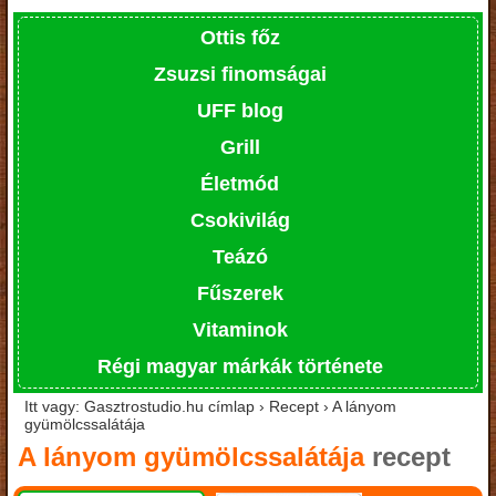
Ottis főz
Zsuzsi finomságai
UFF blog
Grill
Életmód
Csokivilág
Teázó
Fűszerek
Vitaminok
Régi magyar márkák története
Itt vagy: Gasztrostudio.hu címlap › Recept › A lányom
gyümölcssalátája
A lányom gyümölcssalátája
recept