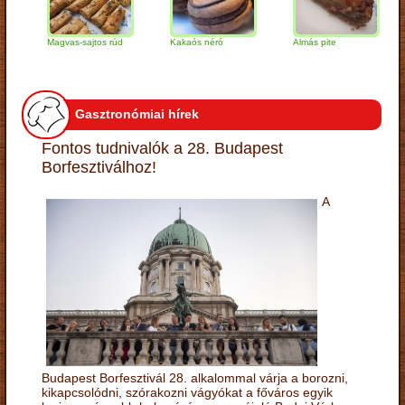
Magvas-sajtos rúd
Kakaós néró
Almás pite
Zab
túr
Gasztronómiai hírek
Fontos tudnivalók a 28. Budapest
Borfesztiválhoz!
A
Budapest Borfesztivál 28. alkalommal várja a borozni,
kikapcsolódni, szórakozni vágyókat a főváros egyik