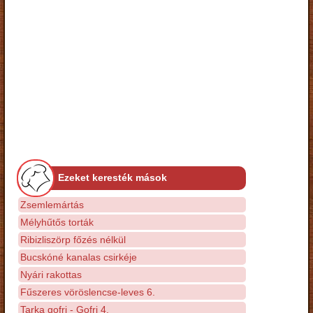
Ezeket keresték mások
Zsemlemártás
Mélyhűtős torták
Ribizliszörp főzés nélkül
Bucskóné kanalas csirkéje
Nyári rakottas
Fűszeres vöröslencse-leves 6.
Tarka gofri - Gofri 4.