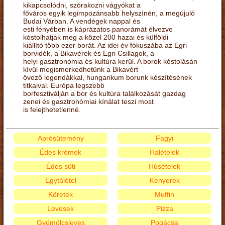
kikapcsolódni, szórakozni vágyókat a
főváros egyik legimpozánsabb helyszínén, a megújuló
Budai Várban. A vendégek nappal és
esti fényében is káprázatos panorámát élvezve
kóstolhatják meg a közel 200 hazai és külföldi
kiállító több ezer borát. Az idei év fókuszába az Egri
borvidék, a Bikavérek és Egri Csillagok, a
helyi gasztronómia és kultúra kerül. A borok kóstolásán
kívül megismerkedhetünk a Bikavért
övező legendákkal, hungarikum borunk készítésének
titkaival. Európa legszebb
borfesztiválján a bor és kultúra találkozását gazdag
zenei és gasztronómiai kínálat teszi most
is felejthetetlenné.
Aprósütemény
Fagyi
Édes krémek
Halételek
Édes süti
Húsételek
Egytálétel
Kenyerek
Köretek
Muffin
Levesek
Pizza
Gyümölcsleves
Pogácsa