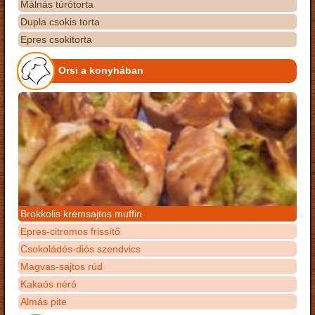
Málnás túrótorta
Dupla csokis torta
Epres csokitorta
Orsi a konyhában
Brokkolis krémsajtos muffin
Epres-citromos frissítő
Csokoládés-diós szendvics
Magvas-sajtos rúd
Kakaós néró
Almás pite