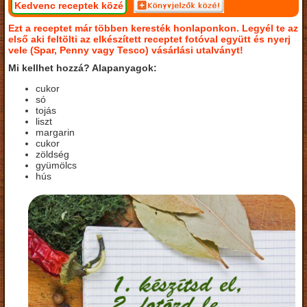
Kedvenc receptek közé
Ezt a receptet már többen keresték honlaponkon. Legyél te az
első aki feltölti az elkészített receptet fotóval együtt és nyerj
vele (Spar, Penny vagy Tesco) vásárlási utalványt!
Mi kellhet hozzá? Alapanyagok:
cukor
só
tojás
liszt
margarin
cukor
zöldség
gyümölcs
hús