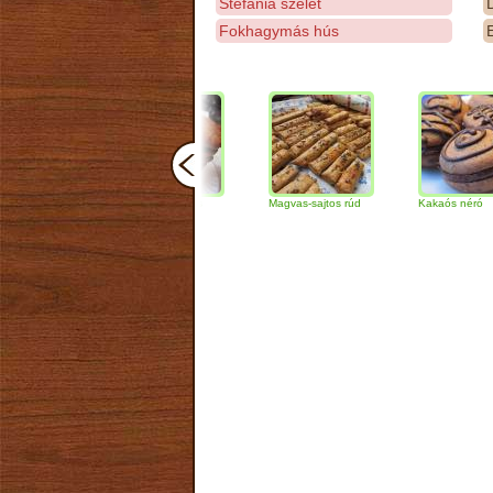
Stefánia szelet
D
Fokhagymás hús
E
Csokoládés-diós
Magvas-sajtos rúd
Kakaós néró
szendvics