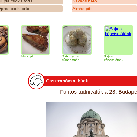
upla csokis torta
Kakaós néró
pres csokitorta
Almás pite
Almás pite
Zabpelyhes
Sajtos
Tira
túrógombóc
képviselőfánk
Gasztronómiai hírek
Fontos tudnivalók a 28. Budapes