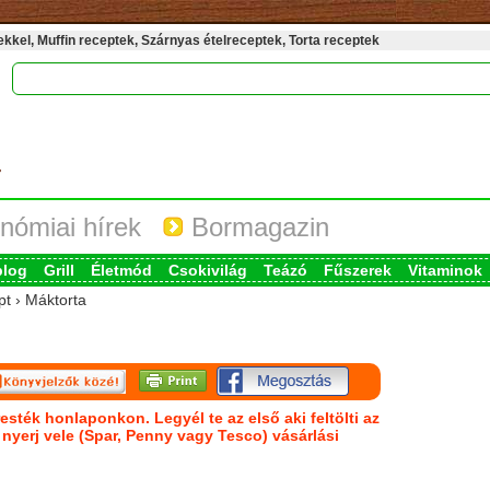
kel, Muffin receptek, Szárnyas ételreceptek, Torta receptek
nómiai hírek
Bormagazin
blog
Grill
Életmód
Csokivilág
Teázó
Fűszerek
Vitaminok
pt › Máktorta
esték honlaponkon. Legyél te az első aki feltölti az
s nyerj vele (Spar, Penny vagy Tesco) vásárlási