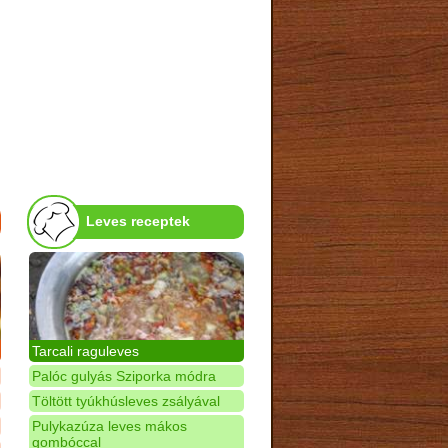
Leves receptek
Tarcali raguleves
Palóc gulyás Sziporka módra
Töltött tyúkhúsleves zsályával
Pulykazúza leves mákos
gombóccal