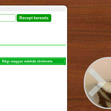
Régi magyar márkák története