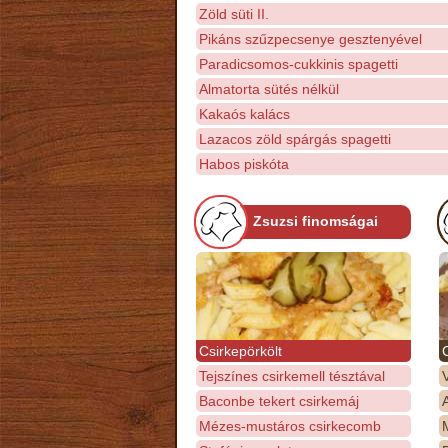
Zöld süti II.
Pikáns szűzpecsenye gesztenyével
Paradicsomos-cukkinis spagetti
Almatorta sütés nélkül
Kakaós kalács
Lazacos zöld spárgás spagetti
Habos piskóta
Zsuzsi finomságai
Csirkepörkölt
Tejszínes csirkemell tésztával
Baconbe tekert csirkemáj
Mézes-mustáros csirkecomb
M