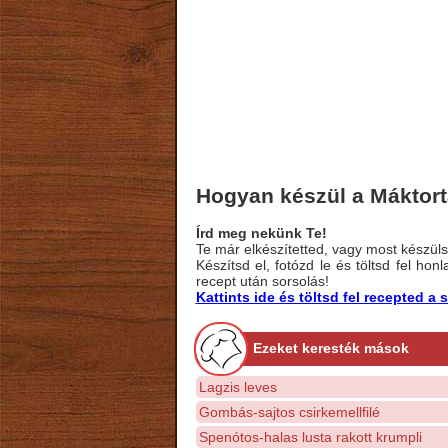
Hogyan készül a Máktor
Írd meg nekünk Te!
Te már elkészítetted, vagy most készülsz
Készítsd el, fotózd le és töltsd fel ho
recept után sorsolás!
Kattints ide és töltsd fel recepted 
Ezeket keresték mások
Lagzis leves
Gombás-sajtos csirkemellfilé
Spenótos-halas lusta rakott krumpli