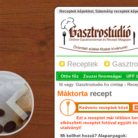
Receptek képekkel, Sütemény receptek képek
Receptek
Gasztro
Ottis főz
Zsuzsi finomságai
UFF 
Itt vagy: Gasztrostudio.hu címlap › Rece
Máktorta
recept
Kedvenc receptek közé
Ezt a receptet már többen ker
elkészített receptet fotóval együtt é
utalványt!
Mi kellhet hozzá? Alapanyagok: