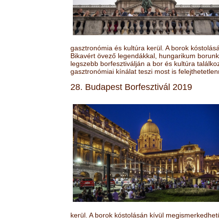
gasztronómia és kultúra kerül. A borok kóstolá
Bikavért övező legendákkal, hungarikum borunk 
legszebb borfesztiválján a bor és kultúra találk
gasztronómiai kínálat teszi most is felejthetetlen
28. Budapest Borfesztivál 2019
kerül. A borok kóstolásán kívül megismerkedhet