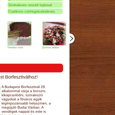
Sóskaleves reszelt tojással
Csalános csirkegaluskaleves
misu torta
Quinoa saláta
Mandulás kifli
Csokoládés-
narancs tort
t Borfesztiválhoz!
A Budapest Borfesztivál 28.
alkalommal várja a borozni,
kikapcsolódni, szórakozni
vágyókat a főváros egyik
legimpozánsabb helyszínén, a
megújuló Budai Várban. A
vendégek nappal és este is