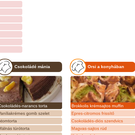
Csokoládé mánia
Orsi a konyhában
Csokoládés-narancs torta
Brokkolis krémsajtos muffin
Vaníliakrémes gomb szelet
Epres-citromos frissítő
Atomtorta
Csokoládés-diós szendvics
álnás túrótorta
Magvas-sajtos rúd