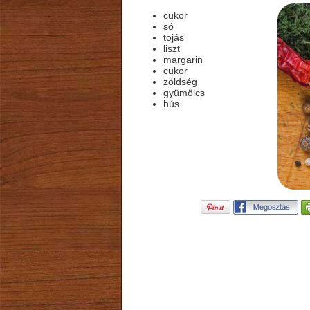
cukor
só
tojás
liszt
margarin
cukor
zöldség
gyümölcs
hús