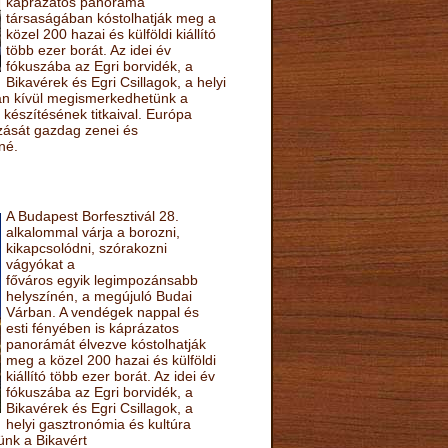
káprázatos panoráma
társaságában kóstolhatják meg a
közel 200 hazai és külföldi kiállító
több ezer borát. Az idei év
fókuszába az Egri borvidék, a
Bikavérek és Egri Csillagok, a helyi
sán kívül megismerkedhetünk a
készítésének titkaival. Európa
ozását gazdag zenei és
né.
A Budapest Borfesztivál 28.
alkalommal várja a borozni,
kikapcsolódni, szórakozni
vágyókat a
főváros egyik legimpozánsabb
helyszínén, a megújuló Budai
Várban. A vendégek nappal és
esti fényében is káprázatos
panorámát élvezve kóstolhatják
meg a közel 200 hazai és külföldi
kiállító több ezer borát. Az idei év
fókuszába az Egri borvidék, a
Bikavérek és Egri Csillagok, a
helyi gasztronómia és kultúra
ünk a Bikavért