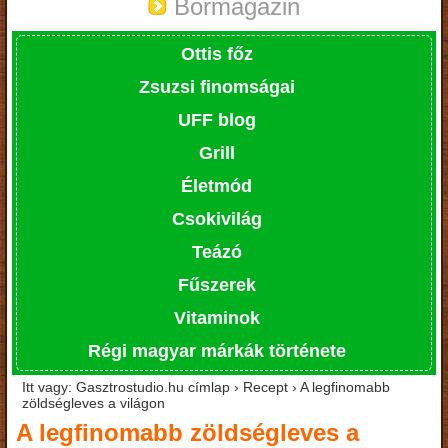
Bormagazin
Ottis főz
Zsuzsi finomságai
UFF blog
Grill
Életmód
Csokivilág
Teázó
Fűszerek
Vitaminok
Régi magyar márkák története
Itt vagy: Gasztrostudio.hu címlap › Recept › A legfinomabb
zöldségleves a világon
A legfinomabb zöldségleves a