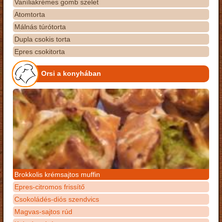
Vaníliakrémes gomb szelet
Atomtorta
Málnás túrótorta
Dupla csokis torta
Epres csokitorta
Orsi a konyhában
Brokkolis krémsajtos muffin
Epres-citromos frissítő
Csokoládés-diós szendvics
Magvas-sajtos rúd