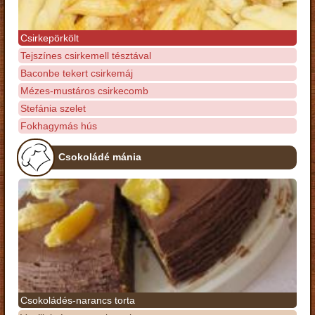
Csirkepörkölt
Tejszínes csirkemell tésztával
Baconbe tekert csirkemáj
Mézes-mustáros csirkecomb
Stefánia szelet
Fokhagymás hús
Csokoládé mánia
Csokoládés-narancs torta