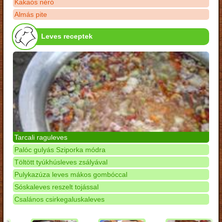
Kakaós néró
Almás pite
Leves receptek
Tarcali raguleves
Palóc gulyás Sziporka módra
Töltött tyúkhúsleves zsályával
Pulykazúza leves mákos gombóccal
Sóskaleves reszelt tojással
Csalános csirkegaluskaleves