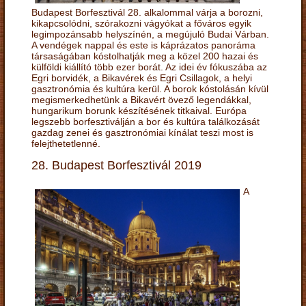
Budapest Borfesztivál 28. alkalommal várja a borozni,
kikapcsolódni, szórakozni vágyókat a főváros egyik
legimpozánsabb helyszínén, a megújuló Budai Várban.
A vendégek nappal és este is káprázatos panoráma
társaságában kóstolhatják meg a közel 200 hazai és
külföldi kiállító több ezer borát. Az idei év fókuszába az
Egri borvidék, a Bikavérek és Egri Csillagok, a helyi
gasztronómia és kultúra kerül. A borok kóstolásán kívül
megismerkedhetünk a Bikavért övező legendákkal,
hungarikum borunk készítésének titkaival. Európa
legszebb borfesztiválján a bor és kultúra találkozását
gazdag zenei és gasztronómiai kínálat teszi most is
felejthetetlenné.
28. Budapest Borfesztivál 2019
A