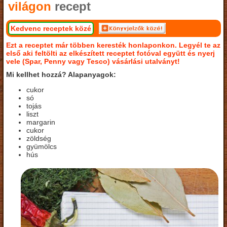
világon
recept
Kedvenc receptek közé
Ezt a receptet már többen keresték honlaponkon. Legyél te az
első aki feltölti az elkészített receptet fotóval együtt és nyerj
vele (Spar, Penny vagy Tesco) vásárlási utalványt!
Mi kellhet hozzá? Alapanyagok:
cukor
só
tojás
liszt
margarin
cukor
zöldség
gyümölcs
hús