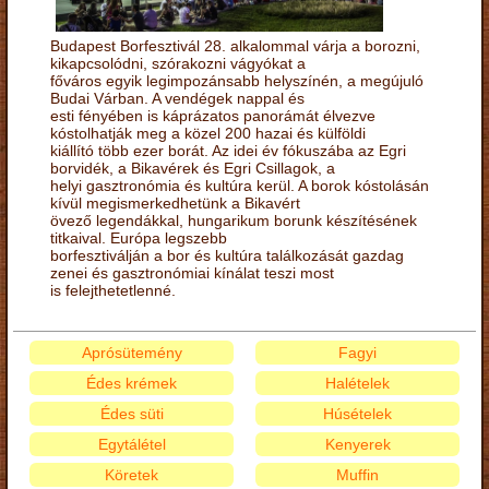
Budapest Borfesztivál 28. alkalommal várja a borozni,
kikapcsolódni, szórakozni vágyókat a
főváros egyik legimpozánsabb helyszínén, a megújuló
Budai Várban. A vendégek nappal és
esti fényében is káprázatos panorámát élvezve
kóstolhatják meg a közel 200 hazai és külföldi
kiállító több ezer borát. Az idei év fókuszába az Egri
borvidék, a Bikavérek és Egri Csillagok, a
helyi gasztronómia és kultúra kerül. A borok kóstolásán
kívül megismerkedhetünk a Bikavért
övező legendákkal, hungarikum borunk készítésének
titkaival. Európa legszebb
borfesztiválján a bor és kultúra találkozását gazdag
zenei és gasztronómiai kínálat teszi most
is felejthetetlenné.
Aprósütemény
Fagyi
Édes krémek
Halételek
Édes süti
Húsételek
Egytálétel
Kenyerek
Köretek
Muffin