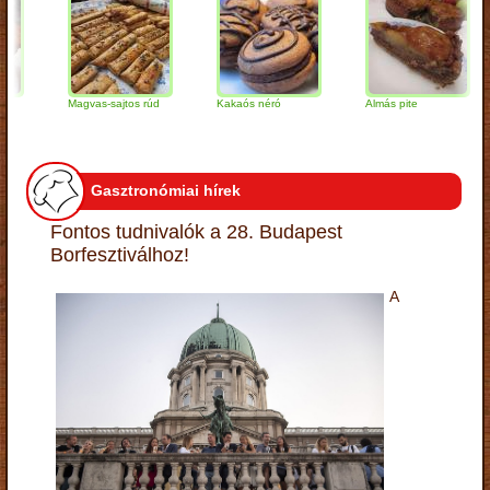
Magvas-sajtos rúd
Kakaós néró
Almás pite
Z
t
Gasztronómiai hírek
Fontos tudnivalók a 28. Budapest
Borfesztiválhoz!
A