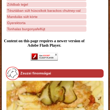
Zöldbab tejjel
Tésztában sült húscsíkok barackos chutney-val
Mandulás sült körte
Gyerektorta
Tonhalas burgonyafelfújt
Content on this page requires a newer version of
Adobe Flash Player.
Zsuzsi finomságai