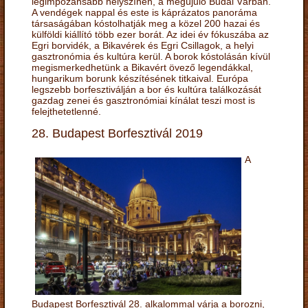
legimpozánsabb helyszínén, a megújuló Budai Várban.
A vendégek nappal és este is káprázatos panoráma
társaságában kóstolhatják meg a közel 200 hazai és
külföldi kiállító több ezer borát. Az idei év fókuszába az
Egri borvidék, a Bikavérek és Egri Csillagok, a helyi
gasztronómia és kultúra kerül. A borok kóstolásán kívül
megismerkedhetünk a Bikavért övező legendákkal,
hungarikum borunk készítésének titkaival. Európa
legszebb borfesztiválján a bor és kultúra találkozását
gazdag zenei és gasztronómiai kínálat teszi most is
felejthetetlenné.
28. Budapest Borfesztivál 2019
A
Budapest Borfesztivál 28. alkalommal várja a borozni,