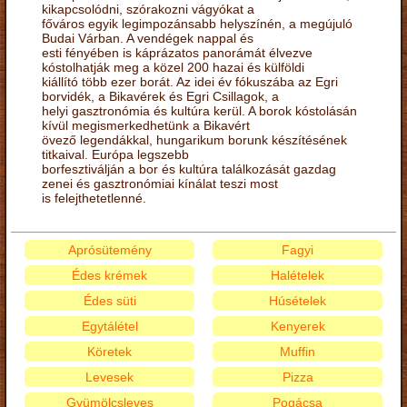
kikapcsolódni, szórakozni vágyókat a
főváros egyik legimpozánsabb helyszínén, a megújuló
Budai Várban. A vendégek nappal és
esti fényében is káprázatos panorámát élvezve
kóstolhatják meg a közel 200 hazai és külföldi
kiállító több ezer borát. Az idei év fókuszába az Egri
borvidék, a Bikavérek és Egri Csillagok, a
helyi gasztronómia és kultúra kerül. A borok kóstolásán
kívül megismerkedhetünk a Bikavért
övező legendákkal, hungarikum borunk készítésének
titkaival. Európa legszebb
borfesztiválján a bor és kultúra találkozását gazdag
zenei és gasztronómiai kínálat teszi most
is felejthetetlenné.
Aprósütemény
Fagyi
Édes krémek
Halételek
Édes süti
Húsételek
Egytálétel
Kenyerek
Köretek
Muffin
Levesek
Pizza
Gyümölcsleves
Pogácsa