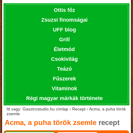
Ottis főz
Zsuzsi finomságai
UFF blog
Grill
Életmód
Csokivilág
Teázó
Fűszerek
Vitaminok
Régi magyar márkák története
Itt vagy: Gasztrostudio.hu címlap › Recept › Acma, a puha török
zsemle
Acma, a puha török zsemle
recept