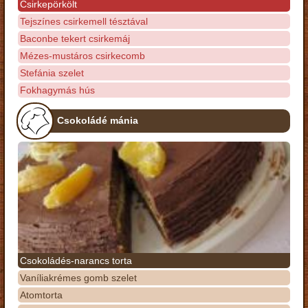
Csirkepörkölt
Tejszínes csirkemell tésztával
Baconbe tekert csirkemáj
Mézes-mustáros csirkecomb
Stefánia szelet
Fokhagymás hús
Csokoládé mánia
Csokoládés-narancs torta
Vaníliakrémes gomb szelet
Atomtorta