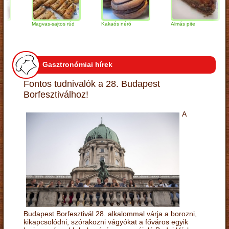
Magvas-sajtos rúd
Kakaós néró
Almás pite
Z
t
Gasztronómiai hírek
Fontos tudnivalók a 28. Budapest
Borfesztiválhoz!
A
Budapest Borfesztivál 28. alkalommal várja a borozni,
kikapcsolódni, szórakozni vágyókat a főváros egyik