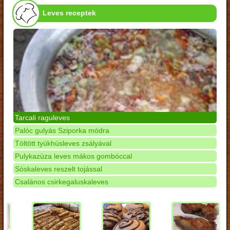
Leves receptek
Tarcali raguleves
Palóc gulyás Sziporka módra
Töltött tyúkhúsleves zsályával
Pulykazúza leves mákos gombóccal
Sóskaleves reszelt tojással
Csalános csirkegaluskaleves