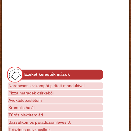
Ezeket keresték mások
Narancsos kivikompót pirított mandulával
Pizza maradék csirkéből
Avokádópástétom
Krumplis halál
Túrós piskótarolád
Bazsalikomos paradicsomleves 3.
Tejszínes pulykacsíkok