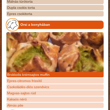
Málnás túrótorta
Dupla csokis torta
Epres csokitorta
Orsi a konyhában
Brokkolis krémsajtos muffin
Epres-citromos frissítő
Csokoládés-diós szendvics
Magvas-sajtos rúd
Kakaós néró
Almás pite