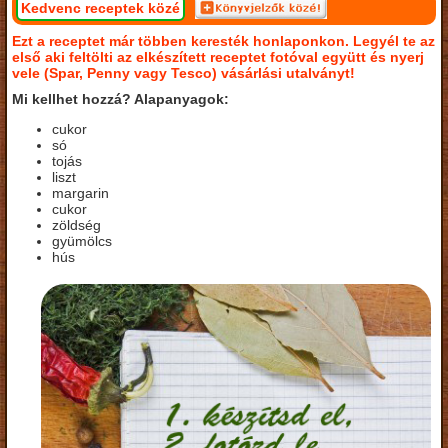
Kedvenc receptek közé
Ezt a receptet már többen keresték honlaponkon. Legyél te az
első aki feltölti az elkészített receptet fotóval együtt és nyerj
vele (Spar, Penny vagy Tesco) vásárlási utalványt!
Mi kellhet hozzá? Alapanyagok:
cukor
só
tojás
liszt
margarin
cukor
zöldség
gyümölcs
hús