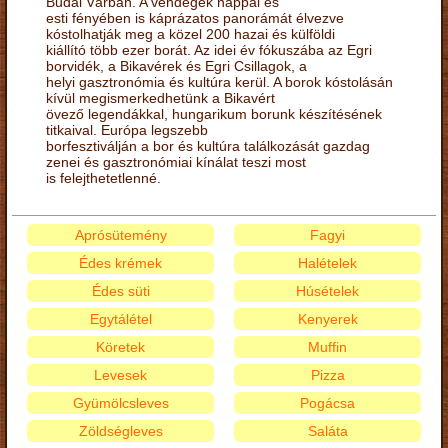
Budai Várban. A vendégek nappal és
esti fényében is káprázatos panorámát élvezve
kóstolhatják meg a közel 200 hazai és külföldi
kiállító több ezer borát. Az idei év fókuszába az Egri
borvidék, a Bikavérek és Egri Csillagok, a
helyi gasztronómia és kultúra kerül. A borok kóstolásán
kívül megismerkedhetünk a Bikavért
övező legendákkal, hungarikum borunk készítésének
titkaival. Európa legszebb
borfesztiválján a bor és kultúra találkozását gazdag
zenei és gasztronómiai kínálat teszi most
is felejthetetlenné.
Aprósütemény
Fagyi
Édes krémek
Halételek
Édes süti
Húsételek
Egytálétel
Kenyerek
Köretek
Muffin
Levesek
Pizza
Gyümölcsleves
Pogácsa
Zöldségleves
Saláta