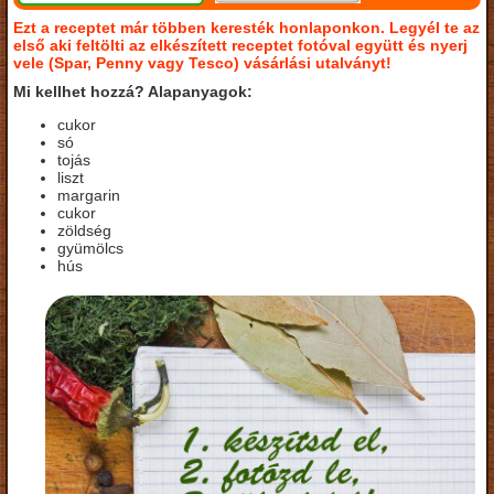
Ezt a receptet már többen keresték honlaponkon. Legyél te az
első aki feltölti az elkészített receptet fotóval együtt és nyerj
vele (Spar, Penny vagy Tesco) vásárlási utalványt!
Mi kellhet hozzá? Alapanyagok:
cukor
só
tojás
liszt
margarin
cukor
zöldség
gyümölcs
hús