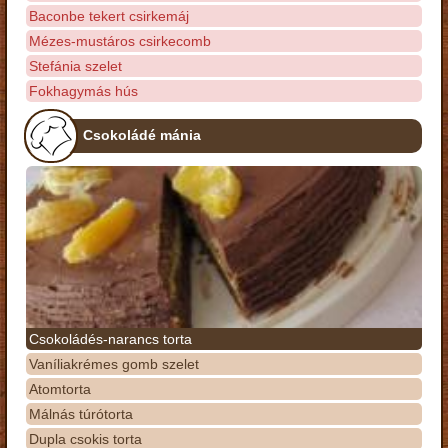
Baconbe tekert csirkemáj
Mézes-mustáros csirkecomb
Stefánia szelet
Fokhagymás hús
Csokoládé mánia
Csokoládés-narancs torta
Vaníliakrémes gomb szelet
Atomtorta
Málnás túrótorta
Dupla csokis torta