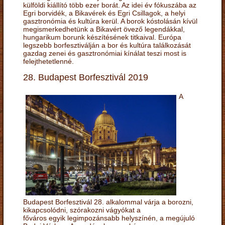
külföldi kiállító több ezer borát. Az idei év fókuszába az
Egri borvidék, a Bikavérek és Egri Csillagok, a helyi
gasztronómia és kultúra kerül. A borok kóstolásán kívül
megismerkedhetünk a Bikavért övező legendákkal,
hungarikum borunk készítésének titkaival. Európa
legszebb borfesztiválján a bor és kultúra találkozását
gazdag zenei és gasztronómiai kínálat teszi most is
felejthetetlenné.
28. Budapest Borfesztivál 2019
A
Budapest Borfesztivál 28. alkalommal várja a borozni,
kikapcsolódni, szórakozni vágyókat a
főváros egyik legimpozánsabb helyszínén, a megújuló