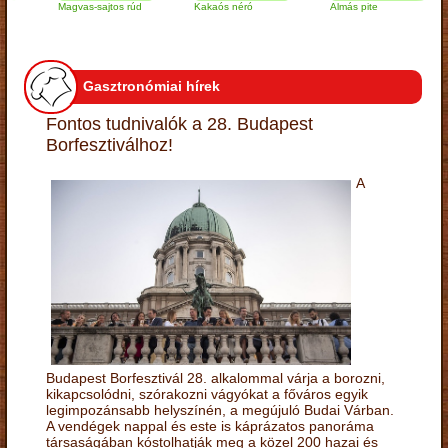
Magvas-sajtos rúd
Kakaós néró
Almás pite
Za
tú
Gasztronómiai hírek
Fontos tudnivalók a 28. Budapest
Borfesztiválhoz!
A
Budapest Borfesztivál 28. alkalommal várja a borozni,
kikapcsolódni, szórakozni vágyókat a főváros egyik
legimpozánsabb helyszínén, a megújuló Budai Várban.
A vendégek nappal és este is káprázatos panoráma
társaságában kóstolhatják meg a közel 200 hazai és