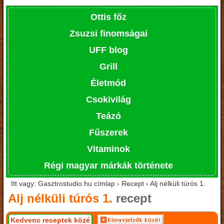
Ottis főz
Zsuzsi finomságai
UFF blog
Grill
Életmód
Csokivilág
Teázó
Fűszerek
Vitaminok
Régi magyar márkák története
Itt vagy: Gasztrostudio.hu címlap › Recept › Alj nélküli túrós 1.
Alj nélküli túrós 1.
recept
Kedvenc receptek közé