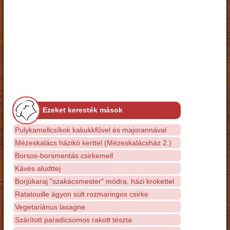
Ezeket keresték mások
Pulykamellcsíkok kakukkfűvel és majorannával
Mézeskalács házikó kerttel (Mézeskalácsház 2.)
Borsos-borsmentás csirkemell
Kávés aludttej
Borjúkaraj "szakácsmester" módra, házi krokettel
Ratatouille ágyon sült rozmaringos csirke
Vegetariánus lasagne
Szárított paradicsomos rakott tészta