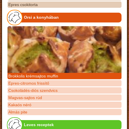
Epres csokitorta
Orsi a konyhában
Brokkolis krémsajtos muffin
Epres-citromos frissítő
Csokoládés-diós szendvics
Magvas-sajtos rúd
Kakaós néró
Almás pite
Leves receptek