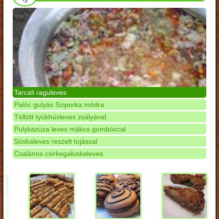
Tarcali raguleves
Palóc gulyás Sziporka módra
Töltött tyúkhúsleves zsályával
Pulykazúza leves mákos gombóccal
Sóskaleves reszelt tojással
Csalános csirkegaluskaleves