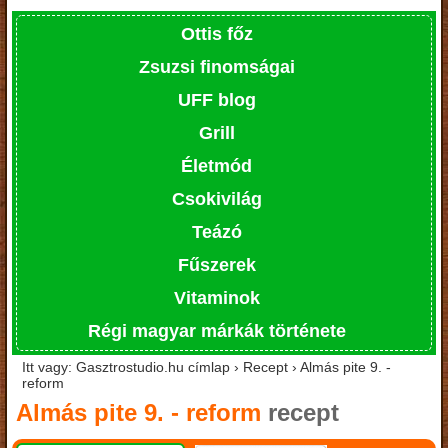
Ottis főz
Zsuzsi finomságai
UFF blog
Grill
Életmód
Csokivilág
Teázó
Fűszerek
Vitaminok
Régi magyar márkák története
Itt vagy: Gasztrostudio.hu címlap › Recept › Almás pite 9. -
reform
Almás pite 9. - reform
recept