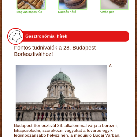
Magvas-sajtos rúd
Kakaós néró
Almás pite
Za
tú
Gasztronómiai hírek
Fontos tudnivalók a 28. Budapest
Borfesztiválhoz!
A
Budapest Borfesztivál 28. alkalommal várja a borozni,
kikapcsolódni, szórakozni vágyókat a főváros egyik
legimpozánsabb helyszínén, a megújuló Budai Várban.