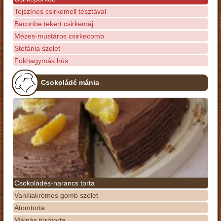
Tejszínes csirkemell tésztával
Baconbe tekert csirkemáj
Mézes-mustáros csirkecomb
Stefánia szelet
Fokhagymás hús
Csokoládé mánia
Csokoládés-narancs torta
Vaníliakrémes gomb szelet
Atomtorta
Málnás túrótorta