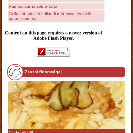
Rumos, barna zebra-torta
Grillezett hátszín hollandi mártással és töltött
paradicsommal
Content on this page requires a newer version of
Adobe Flash Player.
Zsuzsi finomságai
Csirkepörkölt