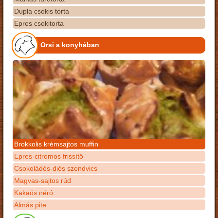
Dupla csokis torta
Epres csokitorta
Orsi a konyhában
Brokkolis krémsajtos muffin
Epres-citromos frissítő
Csokoládés-diós szendvics
Magvas-sajtos rúd
Kakaós néró
Almás pite