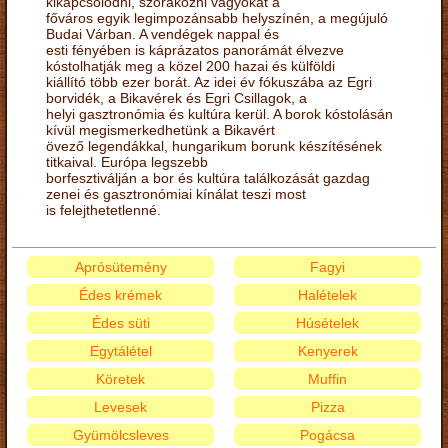
kikapcsolódni, szórakozni vágyókat a
főváros egyik legimpozánsabb helyszínén, a megújuló
Budai Várban. A vendégek nappal és
esti fényében is káprázatos panorámát élvezve
kóstolhatják meg a közel 200 hazai és külföldi
kiállító több ezer borát. Az idei év fókuszába az Egri
borvidék, a Bikavérek és Egri Csillagok, a
helyi gasztronómia és kultúra kerül. A borok kóstolásán
kívül megismerkedhetünk a Bikavért
övező legendákkal, hungarikum borunk készítésének
titkaival. Európa legszebb
borfesztiválján a bor és kultúra találkozását gazdag
zenei és gasztronómiai kínálat teszi most
is felejthetetlenné.
Aprósütemény
Fagyi
Édes krémek
Halételek
Édes süti
Húsételek
Egytálétel
Kenyerek
Köretek
Muffin
Levesek
Pizza
Gyümölcsleves
Pogácsa