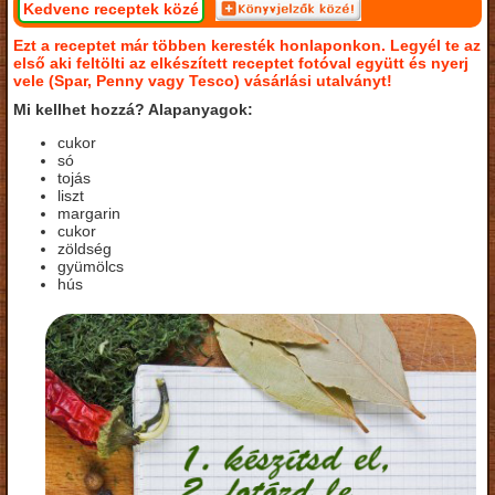
Kedvenc receptek közé
Ezt a receptet már többen keresték honlaponkon. Legyél te az
első aki feltölti az elkészített receptet fotóval együtt és nyerj
vele (Spar, Penny vagy Tesco) vásárlási utalványt!
Mi kellhet hozzá? Alapanyagok:
cukor
só
tojás
liszt
margarin
cukor
zöldség
gyümölcs
hús