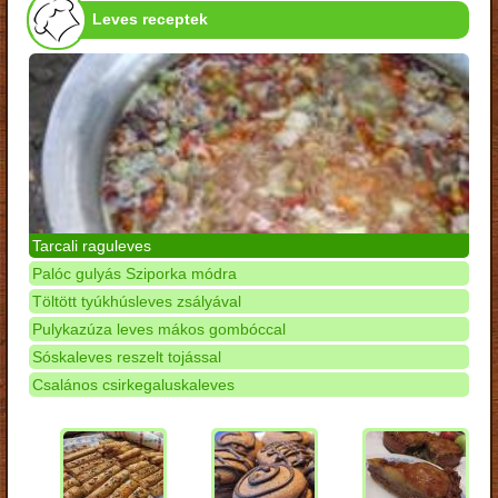
Leves receptek
Tarcali raguleves
Palóc gulyás Sziporka módra
Töltött tyúkhúsleves zsályával
Pulykazúza leves mákos gombóccal
Sóskaleves reszelt tojással
Csalános csirkegaluskaleves