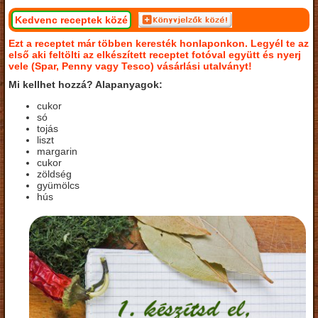
Kedvenc receptek közé
Ezt a receptet már többen keresték honlaponkon. Legyél te az
első aki feltölti az elkészített receptet fotóval együtt és nyerj
vele (Spar, Penny vagy Tesco) vásárlási utalványt!
Mi kellhet hozzá? Alapanyagok:
cukor
só
tojás
liszt
margarin
cukor
zöldség
gyümölcs
hús