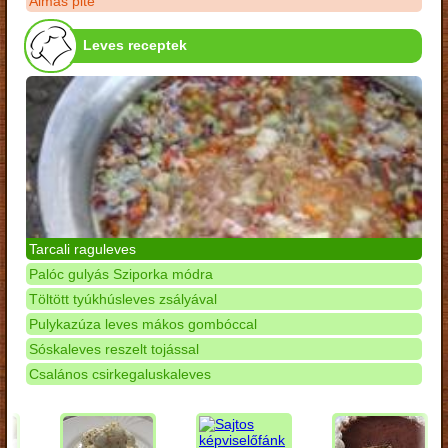
Almás pite
Leves receptek
Tarcali raguleves
Palóc gulyás Sziporka módra
Töltött tyúkhúsleves zsályával
Pulykazúza leves mákos gombóccal
Sóskaleves reszelt tojással
Csalános csirkegaluskaleves