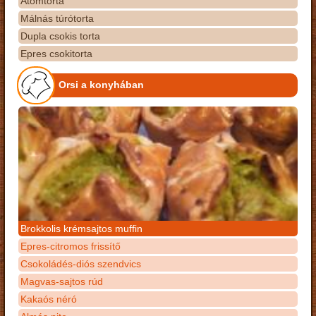
Atomtorta
Málnás túrótorta
Dupla csokis torta
Epres csokitorta
Orsi a konyhában
Brokkolis krémsajtos muffin
Epres-citromos frissítő
Csokoládés-diós szendvics
Magvas-sajtos rúd
Kakaós néró