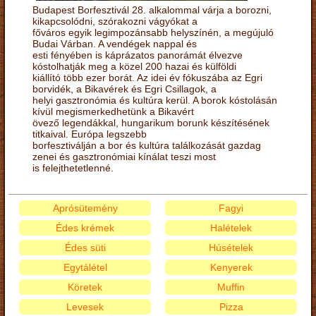
Budapest Borfesztivál 28. alkalommal várja a borozni,
kikapcsolódni, szórakozni vágyókat a
főváros egyik legimpozánsabb helyszínén, a megújuló
Budai Várban. A vendégek nappal és
esti fényében is káprázatos panorámát élvezve
kóstolhatják meg a közel 200 hazai és külföldi
kiállító több ezer borát. Az idei év fókuszába az Egri
borvidék, a Bikavérek és Egri Csillagok, a
helyi gasztronómia és kultúra kerül. A borok kóstolásán
kívül megismerkedhetünk a Bikavért
övező legendákkal, hungarikum borunk készítésének
titkaival. Európa legszebb
borfesztiválján a bor és kultúra találkozását gazdag
zenei és gasztronómiai kínálat teszi most
is felejthetetlenné.
Aprósütemény
Fagyi
Édes krémek
Halételek
Édes süti
Húsételek
Egytálétel
Kenyerek
Köretek
Muffin
Levesek
Pizza