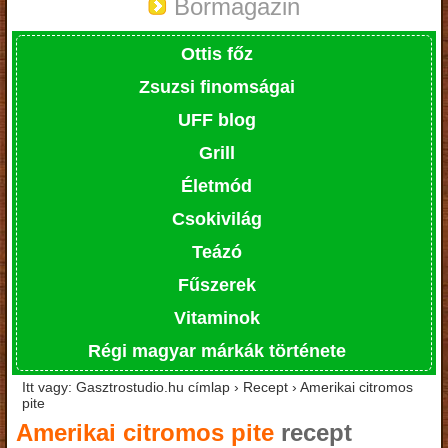
Bormagazin
Ottis főz
Zsuzsi finomságai
UFF blog
Grill
Életmód
Csokivilág
Teázó
Fűszerek
Vitaminok
Régi magyar márkák története
Itt vagy: Gasztrostudio.hu címlap › Recept › Amerikai citromos
pite
Amerikai citromos pite
recept