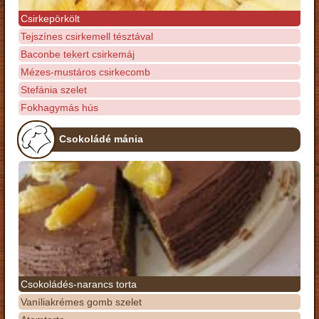
Csirkepörkölt
Tejszínes csirkemell tésztával
Baconbe tekert csirkemáj
Mézes-mustáros csirkecomb
Stefánia szelet
Fokhagymás hús
Csokoládé mánia
Csokoládés-narancs torta
Vaníliakrémes gomb szelet