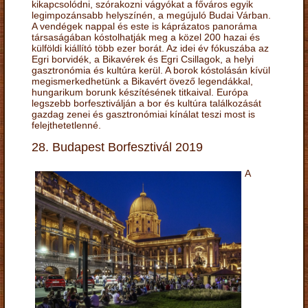
kikapcsolódni, szórakozni vágyókat a főváros egyik
legimpozánsabb helyszínén, a megújuló Budai Várban.
A vendégek nappal és este is káprázatos panoráma
társaságában kóstolhatják meg a közel 200 hazai és
külföldi kiállító több ezer borát. Az idei év fókuszába az
Egri borvidék, a Bikavérek és Egri Csillagok, a helyi
gasztronómia és kultúra kerül. A borok kóstolásán kívül
megismerkedhetünk a Bikavért övező legendákkal,
hungarikum borunk készítésének titkaival. Európa
legszebb borfesztiválján a bor és kultúra találkozását
gazdag zenei és gasztronómiai kínálat teszi most is
felejthetetlenné.
28. Budapest Borfesztivál 2019
A