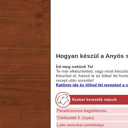
Hogyan készül a Anyós s
Írd meg nekünk Te!
Te már elkészítetted, vagy most készülsz
Készítsd el, fotózd le és töltsd fel ho
recept után sorsolás!
Kattints ide és töltsd fel recepted 
Ezeket keresték mások
Paradicsomos kagylótészta
Tökfőzelék 5. (nyári)
Latin-amerikai csirkebatyu