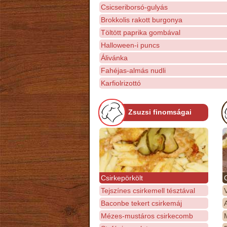
Csicseriborsó-gulyás
Brokkolis rakott burgonya
Töltött paprika gombával
Halloween-i puncs
Álivánka
Fahéjas-almás nudli
Karfiolrizottó
Zsuzsi finomságai
Csirkepörkölt
Tejszínes csirkemell tésztával
Baconbe tekert csirkemáj
Mézes-mustáros csirkecomb
M