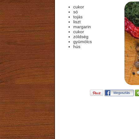
cukor
só
tojás
liszt
margarin
cukor
zöldség
gyümölcs
hús