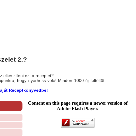
zelet 2.?
 elkészíteni ezt a receptet?
nlapunkra, hogy nyerhess vele! Minden 1000 új feltöltött
a saját Receptkönyvedbe!
Content on this page requires a newer version of
Adobe Flash Player.