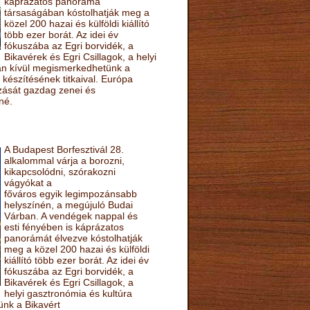
káprázatos panoráma
társaságában kóstolhatják meg a
közel 200 hazai és külföldi kiállító
több ezer borát. Az idei év
fókuszába az Egri borvidék, a
Bikavérek és Egri Csillagok, a helyi
sán kívül megismerkedhetünk a
készítésének titkaival. Európa
ozását gazdag zenei és
né.
A Budapest Borfesztivál 28.
alkalommal várja a borozni,
kikapcsolódni, szórakozni
vágyókat a
főváros egyik legimpozánsabb
helyszínén, a megújuló Budai
Várban. A vendégek nappal és
esti fényében is káprázatos
panorámát élvezve kóstolhatják
meg a közel 200 hazai és külföldi
kiállító több ezer borát. Az idei év
fókuszába az Egri borvidék, a
Bikavérek és Egri Csillagok, a
helyi gasztronómia és kultúra
ünk a Bikavért