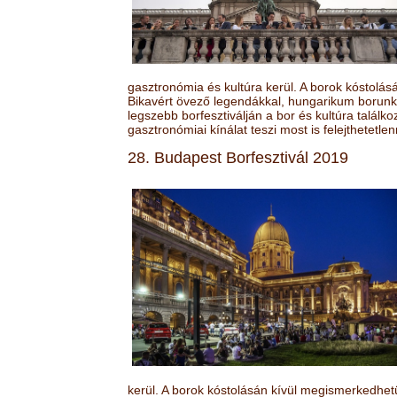
gasztronómia és kultúra kerül. A borok kóstolá
Bikavért övező legendákkal, hungarikum borunk 
legszebb borfesztiválján a bor és kultúra találk
gasztronómiai kínálat teszi most is felejthetetlen
28. Budapest Borfesztivál 2019
kerül. A borok kóstolásán kívül megismerkedhet