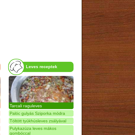
Leves receptek
Tarcali raguleves
Palóc gulyás Sziporka módra
Töltött tyúkhúsleves zsályával
Pulykazúza leves mákos
gombóccal