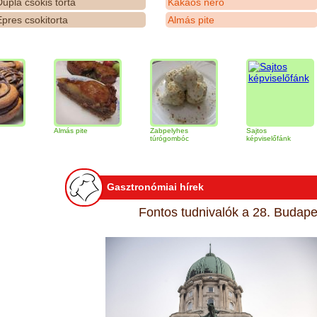
upla csokis torta
Kakaós néró
pres csokitorta
Almás pite
Almás pite
Zabpelyhes
Sajtos
Ti
túrógombóc
képviselőfánk
Gasztronómiai hírek
Fontos tudnivalók a 28. Budapes