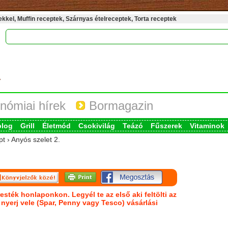
kel, Muffin receptek, Szárnyas ételreceptek, Torta receptek
nómiai hírek
Bormagazin
blog
Grill
Életmód
Csokivilág
Teázó
Fűszerek
Vitaminok
t › Anyós szelet 2.
esték honlaponkon. Legyél te az első aki feltölti az
s nyerj vele (Spar, Penny vagy Tesco) vásárlási