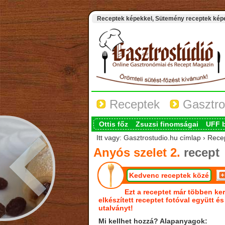
Receptek képekkel, Sütemény receptek képek
Receptek
Gasztro
Ottis főz
Zsuzsi finomságai
UFF 
Itt vagy: Gasztrostudio.hu címlap › Recep
Anyós szelet 2.
recept
Kedvenc receptek közé
Ezt a receptet már többen ker
elkészített receptet fotóval együtt é
utalványt!
Mi kellhet hozzá? Alapanyagok: