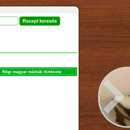
Régi magyar márkák története