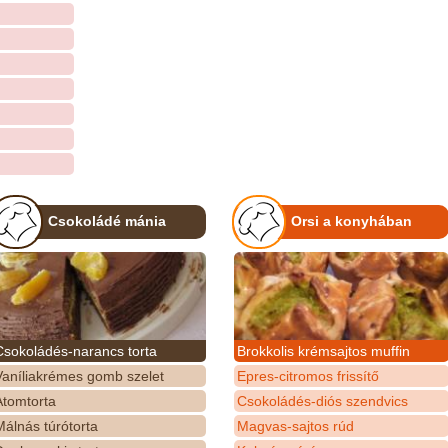
Csokoládé mánia
Orsi a konyhában
Csokoládés-narancs torta
Brokkolis krémsajtos muffin
Vaníliakrémes gomb szelet
Epres-citromos frissítő
Atomtorta
Csokoládés-diós szendvics
álnás túrótorta
Magvas-sajtos rúd