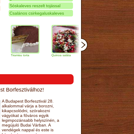
Sóskaleves reszelt tojással
Csalános csirkegaluskaleves
ramisu torta
Quinoa saláta
Mandulás kifli
Csokoládé
narancs to
t Borfesztiválhoz!
A Budapest Borfesztivál 28.
alkalommal várja a borozni,
kikapcsolódni, szórakozni
vágyókat a főváros egyik
legimpozánsabb helyszínén, a
megújuló Budai Várban. A
vendégek nappal és este is