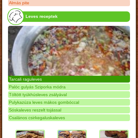
Almás pite
Leves receptek
Tarcali raguleves
Palóc gulyás Sziporka módra
Töltött tyúkhúsleves zsályával
Pulykazúza leves mákos gombóccal
Sóskaleves reszelt tojással
Csalános csirkegaluskaleves