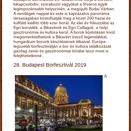
kikapcsolódni, szórakozni vágyókat a főváros egyik
legimpozánsabb helyszínén, a megújuló Budai Várban.
A vendégek nappal és este is káprázatos panoráma
társaságában kóstolhatják meg a közel 200 hazai és
külföldi kiállító több ezer borát. Az idei év fókuszába az
Egri borvidék, a Bikavérek és Egri Csillagok, a helyi
gasztronómia és kultúra kerül. A borok kóstolásán kívül
megismerkedhetünk a Bikavért övező legendákkal,
hungarikum borunk készítésének titkaival. Európa
legszebb borfesztiválján a bor és kultúra találkozását
gazdag zenei és gasztronómiai kínálat teszi most is
felejthetetlenné.
28. Budapest Borfesztivál 2019
A