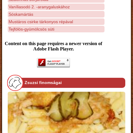
Vaníliasodó 2. -aranygaluskához
Sóskamártás
Mustáros csirke tárkonyos répával
Tejfölös-gyümölcsös süti
Content on this page requires a newer version of
Adobe Flash Player.
Zsuzsi finomságai