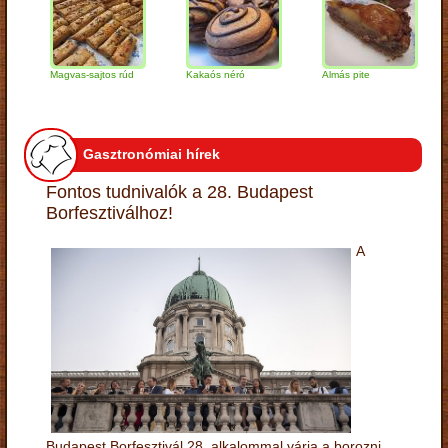
Magvas-sajtos rúd
Kakaós néró
Almás pite
Zab
túr
Gasztronómiai hírek
Fontos tudnivalók a 28. Budapest
Borfesztiválhoz!
A
Budapest Borfesztivál 28. alkalommal várja a borozni,