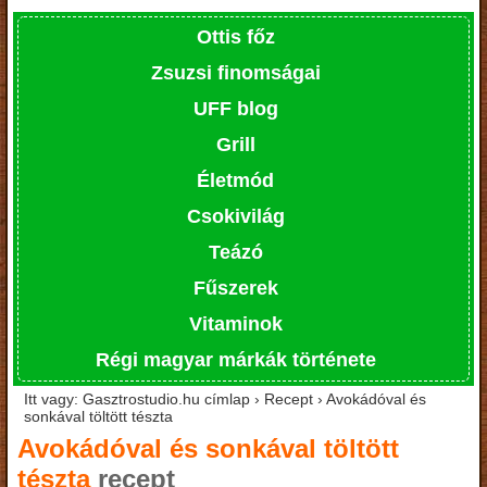
Ottis főz
Zsuzsi finomságai
UFF blog
Grill
Életmód
Csokivilág
Teázó
Fűszerek
Vitaminok
Régi magyar márkák története
Itt vagy: Gasztrostudio.hu címlap › Recept › Avokádóval és
sonkával töltött tészta
Avokádóval és sonkával töltött
tészta
recept