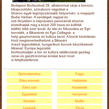
Budapest Borfesztivál 28. alkalommal várja a borozni,
kikapcsolódni, szórakozni vágyókat a
főváros egyik legimpozánsabb helyszínén, a megújuló
Budai Várban. A vendégek nappal és
esti fényében is káprázatos panorámát élvezve
kóstolhatják meg a közel 200 hazai és külföldi
kiállító több ezer borát. Az idei év fókuszába az Egri
borvidék, a Bikavérek és Egri Csillagok, a
helyi gasztronómia és kultúra kerül. A borok kóstolásán
kívül megismerkedhetünk a Bikavért
övező legendákkal, hungarikum borunk készítésének
titkaival. Európa legszebb
borfesztiválján a bor és kultúra találkozását gazdag
zenei és gasztronómiai kínálat teszi most
is felejthetetlenné.
Aprósütemény
Fagyi
Édes krémek
Halételek
Édes süti
Húsételek
Egytálétel
Kenyerek
Köretek
Muffin
Levesek
Pizza