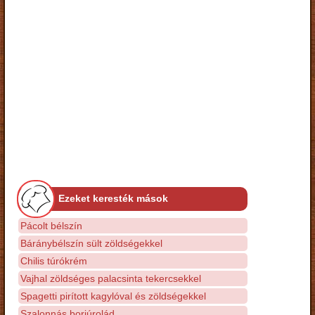
Ezeket keresték mások
Pácolt bélszín
Báránybélszín sült zöldségekkel
Chilis túrókrém
Vajhal zöldséges palacsinta tekercsekkel
Spagetti pirított kagylóval és zöldségekkel
Szalonnás borjúrolád