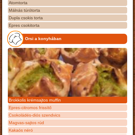
Atomtorta
Málnás túrótorta
Dupla csokis torta
Epres csokitorta
Orsi a konyhában
Brokkolis krémsajtos muffin
Epres-citromos frissítő
Csokoládés-diós szendvics
Magvas-sajtos rúd
Kakaós néró