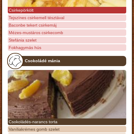
Csirkepörkölt
Tejszínes csirkemell tésztával
Baconbe tekert csirkemáj
Mézes-mustáros csirkecomb
Stefánia szelet
Fokhagymás hús
Csokoládé mánia
Csokoládés-narancs torta
Vaníliakrémes gomb szelet