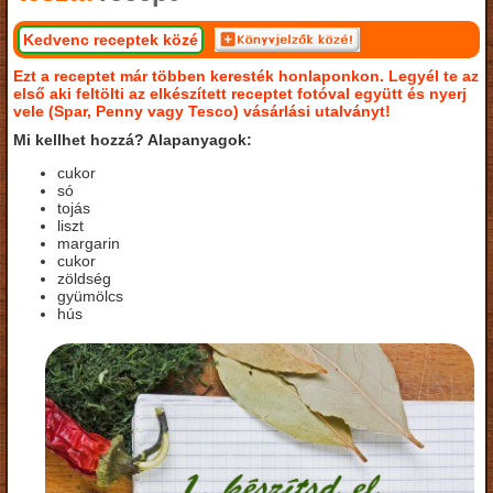
Kedvenc receptek közé
Ezt a receptet már többen keresték honlaponkon. Legyél te az
első aki feltölti az elkészített receptet fotóval együtt és nyerj
vele (Spar, Penny vagy Tesco) vásárlási utalványt!
Mi kellhet hozzá? Alapanyagok:
cukor
só
tojás
liszt
margarin
cukor
zöldség
gyümölcs
hús