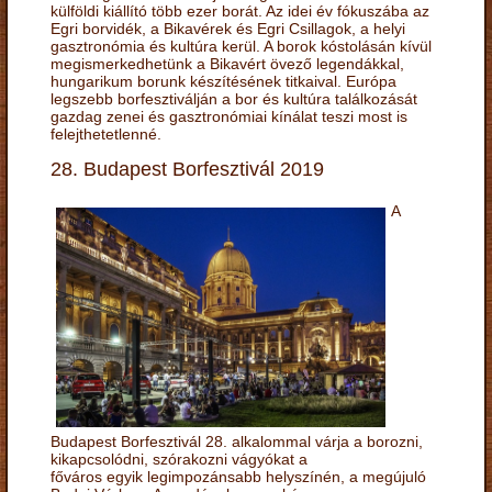
külföldi kiállító több ezer borát. Az idei év fókuszába az
Egri borvidék, a Bikavérek és Egri Csillagok, a helyi
gasztronómia és kultúra kerül. A borok kóstolásán kívül
megismerkedhetünk a Bikavért övező legendákkal,
hungarikum borunk készítésének titkaival. Európa
legszebb borfesztiválján a bor és kultúra találkozását
gazdag zenei és gasztronómiai kínálat teszi most is
felejthetetlenné.
28. Budapest Borfesztivál 2019
A
Budapest Borfesztivál 28. alkalommal várja a borozni,
kikapcsolódni, szórakozni vágyókat a
főváros egyik legimpozánsabb helyszínén, a megújuló