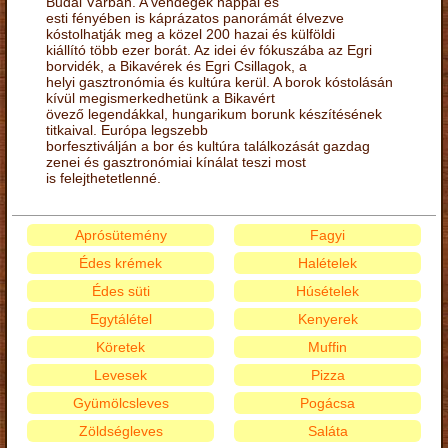
Budai Várban. A vendégek nappal és
esti fényében is káprázatos panorámát élvezve
kóstolhatják meg a közel 200 hazai és külföldi
kiállító több ezer borát. Az idei év fókuszába az Egri
borvidék, a Bikavérek és Egri Csillagok, a
helyi gasztronómia és kultúra kerül. A borok kóstolásán
kívül megismerkedhetünk a Bikavért
övező legendákkal, hungarikum borunk készítésének
titkaival. Európa legszebb
borfesztiválján a bor és kultúra találkozását gazdag
zenei és gasztronómiai kínálat teszi most
is felejthetetlenné.
Aprósütemény
Fagyi
Édes krémek
Halételek
Édes süti
Húsételek
Egytálétel
Kenyerek
Köretek
Muffin
Levesek
Pizza
Gyümölcsleves
Pogácsa
Zöldségleves
Saláta