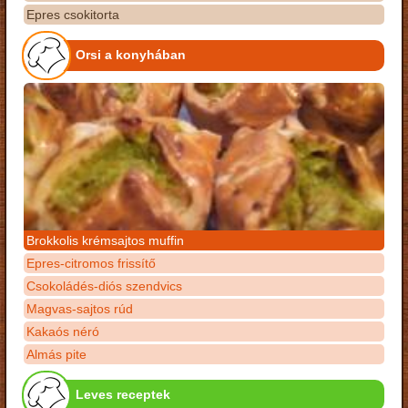
Epres csokitorta
Orsi a konyhában
Brokkolis krémsajtos muffin
Epres-citromos frissítő
Csokoládés-diós szendvics
Magvas-sajtos rúd
Kakaós néró
Almás pite
Leves receptek