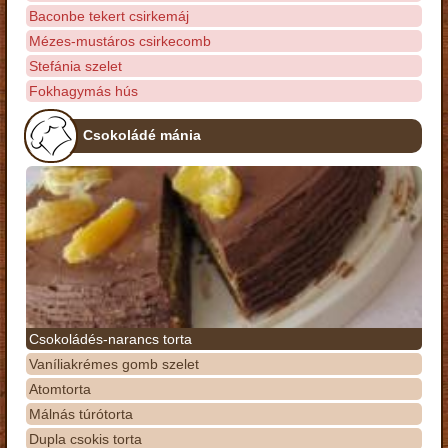
Baconbe tekert csirkemáj
Mézes-mustáros csirkecomb
Stefánia szelet
Fokhagymás hús
Csokoládé mánia
Csokoládés-narancs torta
Vaníliakrémes gomb szelet
Atomtorta
Málnás túrótorta
Dupla csokis torta