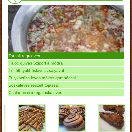
Tarcali raguleves
Palóc gulyás Sziporka módra
Töltött tyúkhúsleves zsályával
Pulykazúza leves mákos gombóccal
Sóskaleves reszelt tojással
Csalános csirkegaluskaleves