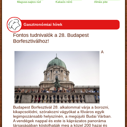
Magvas-sajtos rúd
Kakaós néró
Almás pite
Z
t
Gasztronómiai hírek
Fontos tudnivalók a 28. Budapest
Borfesztiválhoz!
A
Budapest Borfesztivál 28. alkalommal várja a borozni,
kikapcsolódni, szórakozni vágyókat a főváros egyik
legimpozánsabb helyszínén, a megújuló Budai Várban.
A vendégek nappal és este is káprázatos panoráma
társaságában kóstolhatják meg a közel 200 hazai és