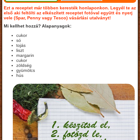
Ezt a receptet már többen keresték honlaponkon. Legyél te az
első aki feltölti az elkészített receptet fotóval együtt és nyerj
vele (Spar, Penny vagy Tesco) vásárlási utalványt!
Mi kellhet hozzá? Alapanyagok:
cukor
só
tojás
liszt
margarin
cukor
zöldség
gyümölcs
hús