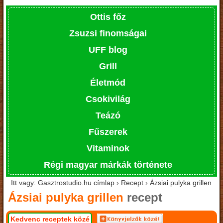
Ottis főz
Zsuzsi finomságai
UFF blog
Grill
Életmód
Csokivilág
Teázó
Fűszerek
Vitaminok
Régi magyar márkák története
Itt vagy: Gasztrostudio.hu címlap › Recept › Ázsiai pulyka grillen
Ázsiai pulyka grillen
recept
Kedvenc receptek közé