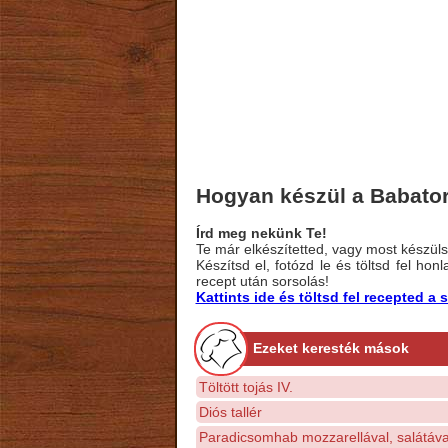
Hogyan készül a Babator
Írd meg nekünk Te!
Te már elkészítetted, vagy most készülsz
Készítsd el, fotózd le és töltsd fel ho
recept után sorsolás!
Kattints ide és töltsd fel recepted 
Ezeket keresték mások
Töltött tojás IV.
Diós tallér
Paradicsomhab mozzarellával, salátáva