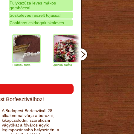
Pulykazúza leves mákos
gombóccal
Sóskaleves reszelt tojással
Csalános csirkegaluskaleves
iramisu torta
Quinoa saláta
Mandulás kifli
Csokolád
narancs t
t Borfesztiválhoz!
A Budapest Borfesztivál 28.
alkalommal várja a borozni,
kikapcsolódni, szórakozni
vágyókat a főváros egyik
legimpozánsabb helyszínén, a