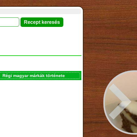
Régi magyar márkák története