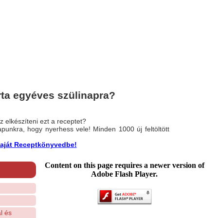
ta egyéves szülinapra?
 elkészíteni ezt a receptet?
nlapunkra, hogy nyerhess vele! Minden 1000 új feltöltött
a saját Receptkönyvedbe!
Content on this page requires a newer version of
Adobe Flash Player.
l és