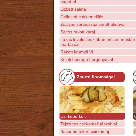
bagettel
Lizbett saláta
Grillezett csirkemellfilé
Zsályás sertésszűz párolt almával
Sajtos rakott karaj
Lazac levelestésztában mézes-mustár
mártással
Rakott krumpli VI.
Keleti húsragu burgonyával
Zsuzsi finomságai
Csirkepörkölt
Tejszínes csirkemell tésztával
Baconbe tekert csirkemáj