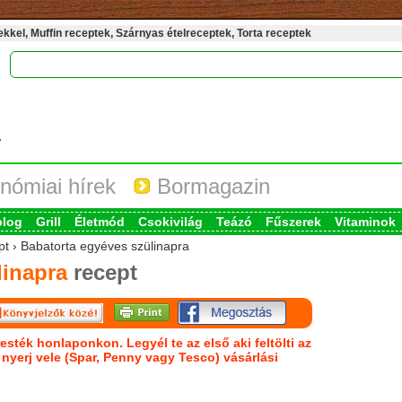
kel, Muffin receptek, Szárnyas ételreceptek, Torta receptek
nómiai hírek
Bormagazin
blog
Grill
Életmód
Csokivilág
Teázó
Fűszerek
Vitaminok
pt › Babatorta egyéves szülinapra
linapra
recept
esték honlaponkon. Legyél te az első aki feltölti az
s nyerj vele (Spar, Penny vagy Tesco) vásárlási