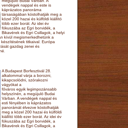
megújuló Budai Várban. A
vendégek nappal és este is
káprázatos panoráma
társaságában kóstolhatják meg a
közel 200 hazai és külföldi kiállító
több ezer borát. Az idei év
fókuszába az Egri borvidék, a
Bikavérek és Egri Csillagok, a helyi
sán kívül megismerkedhetünk a
készítésének titkaival. Európa
ozását gazdag zenei és
né.
A Budapest Borfesztivál 28.
alkalommal várja a borozni,
kikapcsolódni, szórakozni
vágyókat a
főváros egyik legimpozánsabb
helyszínén, a megújuló Budai
Várban. A vendégek nappal és
esti fényében is káprázatos
panorámát élvezve kóstolhatják
meg a közel 200 hazai és külföldi
kiállító több ezer borát. Az idei év
fókuszába az Egri borvidék, a
Bikavérek és Egri Csillagok, a