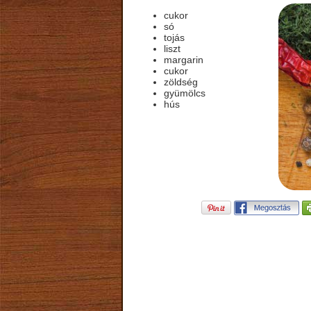
cukor
só
tojás
liszt
margarin
cukor
zöldség
gyümölcs
hús