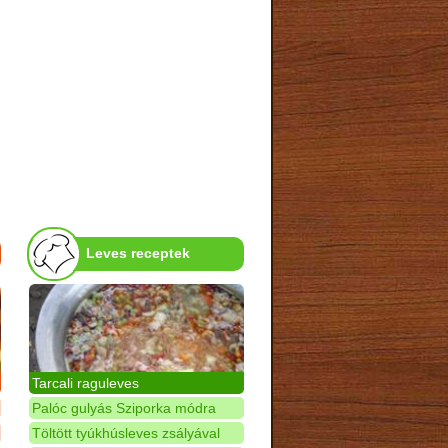
Leves receptek
Tarcali raguleves
Palóc gulyás Sziporka módra
Töltött tyúkhúsleves zsályával