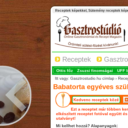
Receptek képekkel, Sütemény receptek képek
Receptek
Gasztro
Ottis főz
Zsuzsi finomságai
UFF 
Itt vagy: Gasztrostudio.hu címlap › Rece
Babatorta egyéves szü
Kedvenc receptek közé
Ezt a receptet már többen ker
elkészített receptet fotóval együtt é
utalványt!
Mi kellhet hozzá? Alapanyagok: