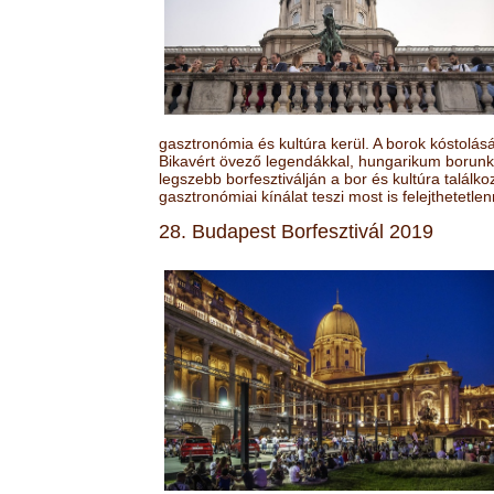
gasztronómia és kultúra kerül. A borok kóstolá
Bikavért övező legendákkal, hungarikum borunk 
legszebb borfesztiválján a bor és kultúra találk
gasztronómiai kínálat teszi most is felejthetetlen
28. Budapest Borfesztivál 2019