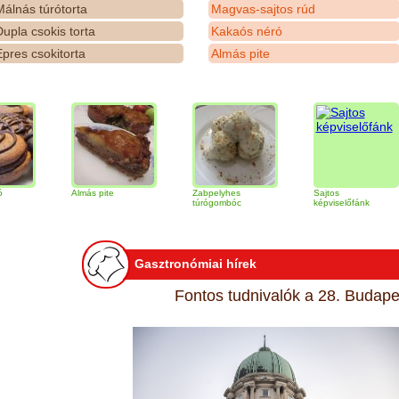
álnás túrótorta
Magvas-sajtos rúd
upla csokis torta
Kakaós néró
pres csokitorta
Almás pite
Almás pite
Zabpelyhes
Sajtos
T
túrógombóc
képviselőfánk
Gasztronómiai hírek
Fontos tudnivalók a 28. Budapes