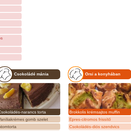
os
Csokoládé mánia
Orsi a konyhában
Csokoládés-narancs torta
Brokkolis krémsajtos muffin
Vaníliakrémes gomb szelet
Epres-citromos frissítő
Atomtorta
Csokoládés-diós szendvics