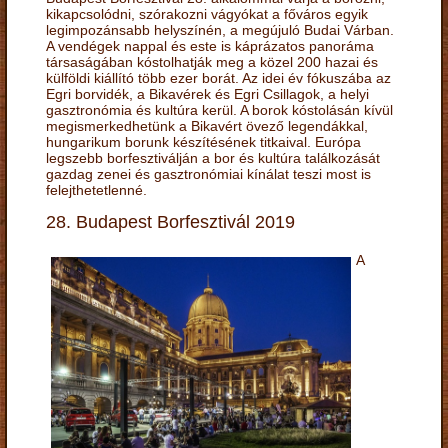
kikapcsolódni, szórakozni vágyókat a főváros egyik
legimpozánsabb helyszínén, a megújuló Budai Várban.
A vendégek nappal és este is káprázatos panoráma
társaságában kóstolhatják meg a közel 200 hazai és
külföldi kiállító több ezer borát. Az idei év fókuszába az
Egri borvidék, a Bikavérek és Egri Csillagok, a helyi
gasztronómia és kultúra kerül. A borok kóstolásán kívül
megismerkedhetünk a Bikavért övező legendákkal,
hungarikum borunk készítésének titkaival. Európa
legszebb borfesztiválján a bor és kultúra találkozását
gazdag zenei és gasztronómiai kínálat teszi most is
felejthetetlenné.
28. Budapest Borfesztivál 2019
A