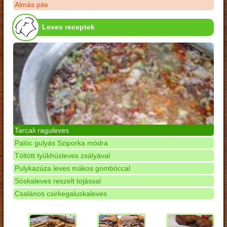
Almás pite
Leves receptek
Tarcali raguleves
Palóc gulyás Sziporka módra
Töltött tyúkhúsleves zsályával
Pulykazúza leves mákos gombóccal
Sóskaleves reszelt tojással
Csalános csirkegaluskaleves