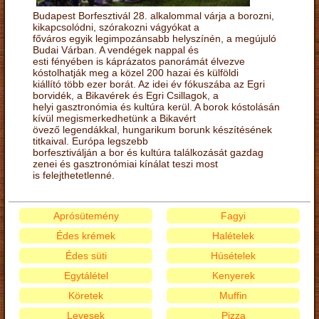
Budapest Borfesztivál 28. alkalommal várja a borozni,
kikapcsolódni, szórakozni vágyókat a
főváros egyik legimpozánsabb helyszínén, a megújuló
Budai Várban. A vendégek nappal és
esti fényében is káprázatos panorámát élvezve
kóstolhatják meg a közel 200 hazai és külföldi
kiállító több ezer borát. Az idei év fókuszába az Egri
borvidék, a Bikavérek és Egri Csillagok, a
helyi gasztronómia és kultúra kerül. A borok kóstolásán
kívül megismerkedhetünk a Bikavért
övező legendákkal, hungarikum borunk készítésének
titkaival. Európa legszebb
borfesztiválján a bor és kultúra találkozását gazdag
zenei és gasztronómiai kínálat teszi most
is felejthetetlenné.
Aprósütemény
Fagyi
Édes krémek
Halételek
Édes süti
Húsételek
Egytálétel
Kenyerek
Köretek
Muffin
Levesek
Pizza