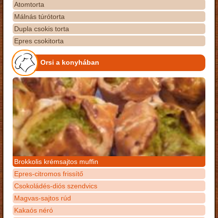
Atomtorta
Málnás túrótorta
Dupla csokis torta
Epres csokitorta
Orsi a konyhában
Brokkolis krémsajtos muffin
Epres-citromos frissítő
Csokoládés-diós szendvics
Magvas-sajtos rúd
Kakaós néró