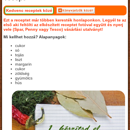
Kedvenc receptek közé
Ezt a receptet már többen keresték honlaponkon. Legyél te az
első aki feltölti az elkészített receptet fotóval együtt és nyerj
vele (Spar, Penny vagy Tesco) vásárlási utalványt!
Mi kellhet hozzá? Alapanyagok:
cukor
só
tojás
liszt
margarin
cukor
zöldség
gyümölcs
hús