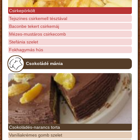
Csirkepörkölt
Tejszínes csirkemell tésztával
Baconbe tekert csirkemáj
Mézes-mustáros csirkecomb
Stefánia szelet
Fokhagymás hús
Csokoládé mánia
Csokoládés-narancs torta
Vaníliakrémes gomb szelet