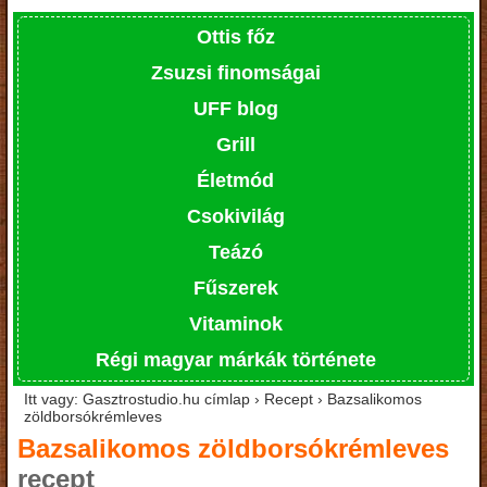
Ottis főz
Zsuzsi finomságai
UFF blog
Grill
Életmód
Csokivilág
Teázó
Fűszerek
Vitaminok
Régi magyar márkák története
Itt vagy: Gasztrostudio.hu címlap › Recept › Bazsalikomos
zöldborsókrémleves
Bazsalikomos zöldborsókrémleves
recept