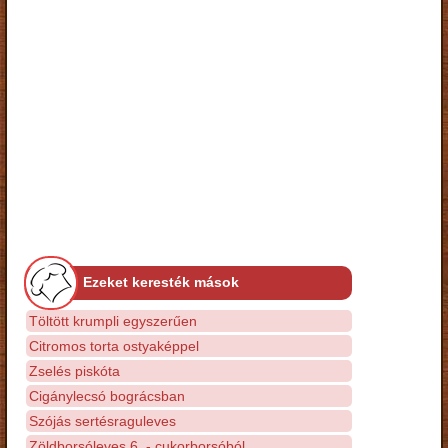
Ezeket keresték mások
Töltött krumpli egyszerűen
Citromos torta ostyaképpel
Zselés piskóta
Cigánylecsó bográcsban
Szójás sertésraguleves
Zöldborsóleves 6. - cukorborsóból