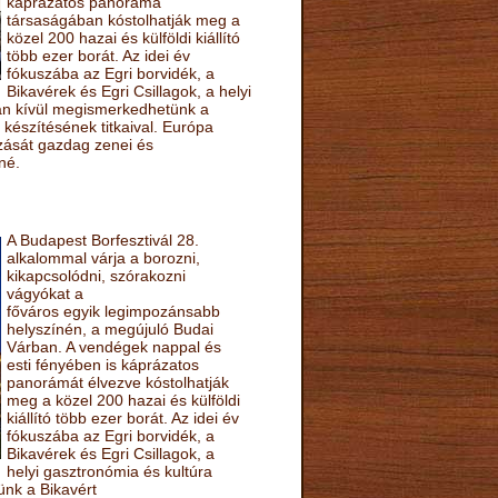
káprázatos panoráma
társaságában kóstolhatják meg a
közel 200 hazai és külföldi kiállító
több ezer borát. Az idei év
fókuszába az Egri borvidék, a
Bikavérek és Egri Csillagok, a helyi
sán kívül megismerkedhetünk a
készítésének titkaival. Európa
ozását gazdag zenei és
né.
A Budapest Borfesztivál 28.
alkalommal várja a borozni,
kikapcsolódni, szórakozni
vágyókat a
főváros egyik legimpozánsabb
helyszínén, a megújuló Budai
Várban. A vendégek nappal és
esti fényében is káprázatos
panorámát élvezve kóstolhatják
meg a közel 200 hazai és külföldi
kiállító több ezer borát. Az idei év
fókuszába az Egri borvidék, a
Bikavérek és Egri Csillagok, a
helyi gasztronómia és kultúra
ünk a Bikavért