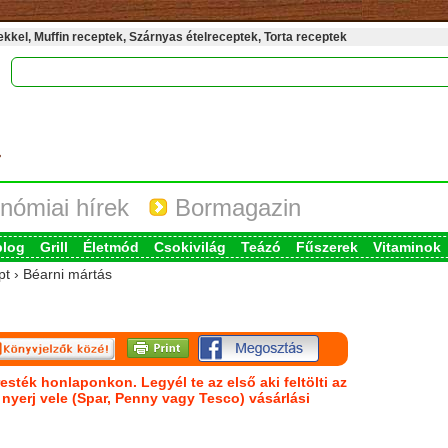
kel, Muffin receptek, Szárnyas ételreceptek, Torta receptek
nómiai hírek
Bormagazin
blog
Grill
Életmód
Csokivilág
Teázó
Fűszerek
Vitaminok
pt › Béarni mártás
esték honlaponkon. Legyél te az első aki feltölti az
s nyerj vele (Spar, Penny vagy Tesco) vásárlási