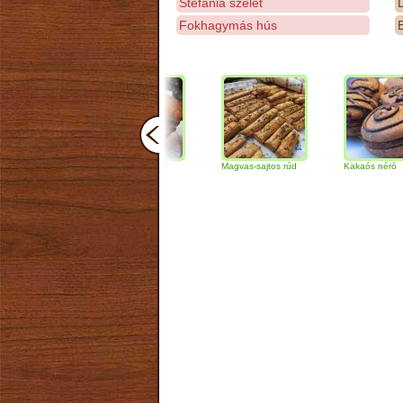
Stefánia szelet
D
Fokhagymás hús
E
Csokoládés-diós
Magvas-sajtos rúd
Kakaós néró
szendvics