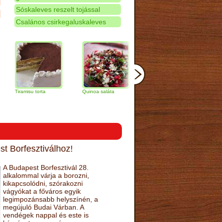
Sóskaleves reszelt tojással
Csalános csirkegaluskaleves
amisu torta
Quinoa saláta
Mandulás kifli
Csokoládés
narancs tor
t Borfesztiválhoz!
A Budapest Borfesztivál 28.
alkalommal várja a borozni,
kikapcsolódni, szórakozni
vágyókat a főváros egyik
legimpozánsabb helyszínén, a
megújuló Budai Várban. A
vendégek nappal és este is