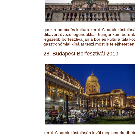
gasztronómia és kultúra kerül. A borok kóstolá
Bikavért övező legendákkal, hungarikum borunk 
legszebb borfesztiválján a bor és kultúra találk
gasztronómiai kínálat teszi most is felejthetetlen
28. Budapest Borfesztivál 2019
kerül. A borok kóstolásán kívül megismerkedhet