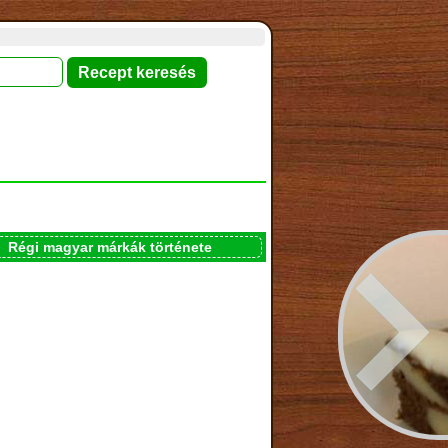
Régi magyar márkák története