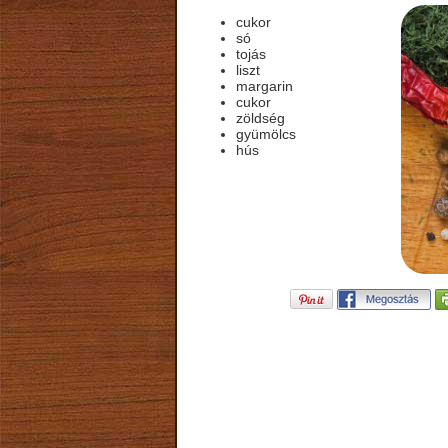
cukor
só
tojás
liszt
margarin
cukor
zöldség
gyümölcs
hús