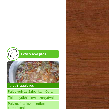
Leves receptek
Tarcali raguleves
Palóc gulyás Sziporka módra
Töltött tyúkhúsleves zsályával
Pulykazúza leves mákos
gombóccal