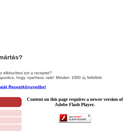
mártás?
 elkészíteni ezt a receptet?
nlapunkra, hogy nyerhess vele! Minden 1000 új feltöltött
a saját Receptkönyvedbe!
Content on this page requires a newer version of
Adobe Flash Player.