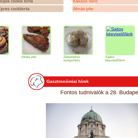
upla csokis torta
Kakaós néró
pres csokitorta
Almás pite
Almás pite
Zabpelyhes
Sajtos
Tir
túrógombóc
képviselőfánk
Gasztronómiai hírek
Fontos tudnivalók a 28. Budapes