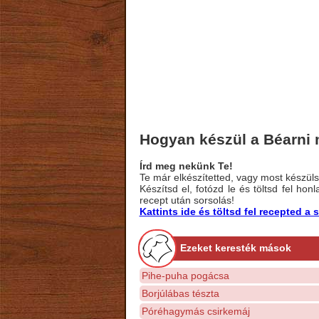
Hogyan készül a Béarni 
Írd meg nekünk Te!
Te már elkészítetted, vagy most készülsz
Készítsd el, fotózd le és töltsd fel ho
recept után sorsolás!
Kattints ide és töltsd fel recepted 
Ezeket keresték mások
Pihe-puha pogácsa
Borjúlábas tészta
Póréhagymás csirkemáj