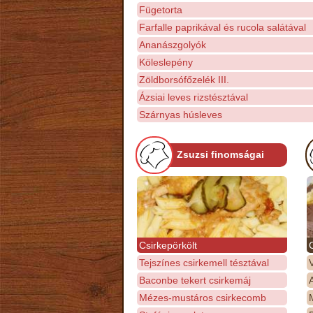
Fügetorta
Farfalle paprikával és rucola salátával
Ananászgolyók
Köleslepény
Zöldborsófőzelék III.
Ázsiai leves rizstésztával
Szárnyas húsleves
Zsuzsi finomságai
Csirkepörkölt
Tejszínes csirkemell tésztával
Baconbe tekert csirkemáj
Mézes-mustáros csirkecomb
M