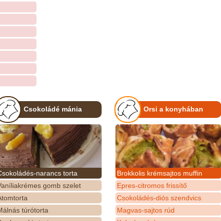
Csokoládé mánia
Orsi a konyhában
Csokoládés-narancs torta
Brokkolis krémsajtos muffin
Vaníliakrémes gomb szelet
Epres-citromos frissítő
Atomtorta
Csokoládés-diós szendvics
álnás túrótorta
Magvas-sajtos rúd