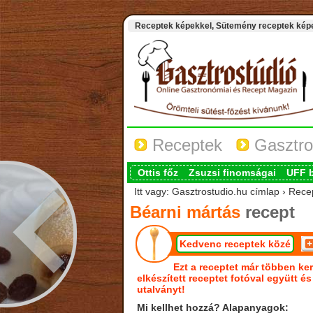
Receptek képekkel, Sütemény receptek képek
Receptek
Gasztro
Ottis főz
Zsuzsi finomságai
UFF 
Itt vagy: Gasztrostudio.hu címlap › Rece
Béarni mártás
recept
Kedvenc receptek közé
Ezt a receptet már többen ker
elkészített receptet fotóval együtt é
utalványt!
Mi kellhet hozzá? Alapanyagok: