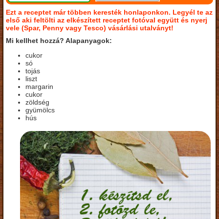
Ezt a receptet már többen keresték honlaponkon. Legyél te az
első aki feltölti az elkészített receptet fotóval együtt és nyerj
vele (Spar, Penny vagy Tesco) vásárlási utalványt!
Mi kellhet hozzá? Alapanyagok:
cukor
só
tojás
liszt
margarin
cukor
zöldség
gyümölcs
hús