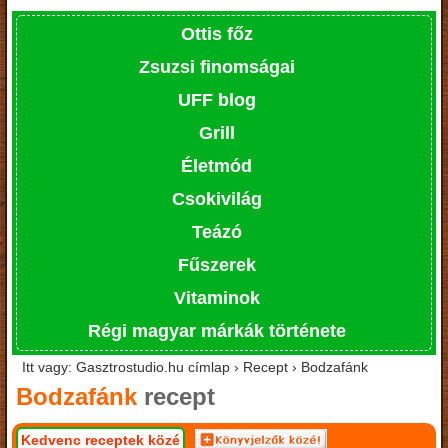
Ottis főz
Zsuzsi finomságai
UFF blog
Grill
Életmód
Csokivilág
Teázó
Fűszerek
Vitaminok
Régi magyar márkák története
Itt vagy: Gasztrostudio.hu címlap › Recept › Bodzafánk
Bodzafánk
recept
Kedvenc receptek közé