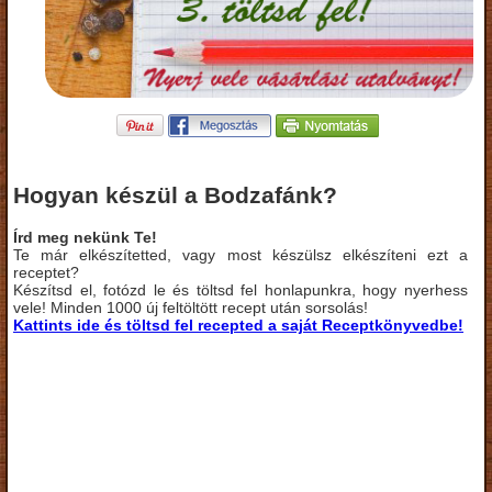
Hogyan készül a Bodzafánk?
Írd meg nekünk Te!
Te már elkészítetted, vagy most készülsz elkészíteni ezt a
receptet?
Készítsd el, fotózd le és töltsd fel honlapunkra, hogy nyerhess
vele! Minden 1000 új feltöltött recept után sorsolás!
Kattints ide és töltsd fel recepted a saját Receptkönyvedbe!