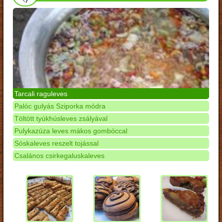
Tarcali raguleves
Palóc gulyás Sziporka módra
Töltött tyúkhúsleves zsályával
Pulykazúza leves mákos gombóccal
Sóskaleves reszelt tojással
Csalános csirkegaluskaleves