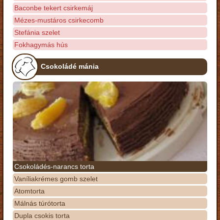
Baconbe tekert csirkemáj
Mézes-mustáros csirkecomb
Stefánia szelet
Fokhagymás hús
Csokoládé mánia
Csokoládés-narancs torta
Vaníliakrémes gomb szelet
Atomtorta
Málnás túrótorta
Dupla csokis torta