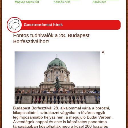
Magvas-sajtos rúd
Kakaós néró
Almás pite
Za
tú
Gasztronómiai hírek
Fontos tudnivalók a 28. Budapest
Borfesztiválhoz!
A
Budapest Borfesztivál 28. alkalommal várja a borozni,
kikapcsolódni, szórakozni vágyókat a főváros egyik
legimpozánsabb helyszínén, a megújuló Budai Várban.
A vendégek nappal és este is káprázatos panoráma
társaságában kóstolhatják meg a közel 200 hazai és