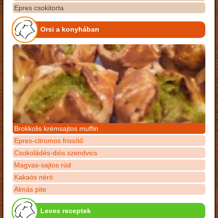
Epres csokitorta
Orsi a konyhában
Brokkolis krémsajtos muffin
Epres-citromos frissítő
Csokoládés-diós szendvics
Magvas-sajtos rúd
Kakaós néró
Almás pite
Leves receptek