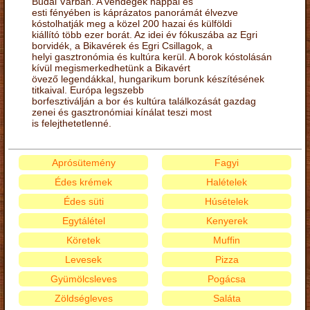
Budai Várban. A vendégek nappal és
esti fényében is káprázatos panorámát élvezve
kóstolhatják meg a közel 200 hazai és külföldi
kiállító több ezer borát. Az idei év fókuszába az Egri
borvidék, a Bikavérek és Egri Csillagok, a
helyi gasztronómia és kultúra kerül. A borok kóstolásán
kívül megismerkedhetünk a Bikavért
övező legendákkal, hungarikum borunk készítésének
titkaival. Európa legszebb
borfesztiválján a bor és kultúra találkozását gazdag
zenei és gasztronómiai kínálat teszi most
is felejthetetlenné.
Aprósütemény
Fagyi
Édes krémek
Halételek
Édes süti
Húsételek
Egytálétel
Kenyerek
Köretek
Muffin
Levesek
Pizza
Gyümölcsleves
Pogácsa
Zöldségleves
Saláta