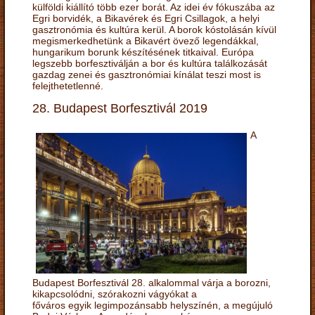
külföldi kiállító több ezer borát. Az idei év fókuszába az
Egri borvidék, a Bikavérek és Egri Csillagok, a helyi
gasztronómia és kultúra kerül. A borok kóstolásán kívül
megismerkedhetünk a Bikavért övező legendákkal,
hungarikum borunk készítésének titkaival. Európa
legszebb borfesztiválján a bor és kultúra találkozását
gazdag zenei és gasztronómiai kínálat teszi most is
felejthetetlenné.
28. Budapest Borfesztivál 2019
A
Budapest Borfesztivál 28. alkalommal várja a borozni,
kikapcsolódni, szórakozni vágyókat a
főváros egyik legimpozánsabb helyszínén, a megújuló