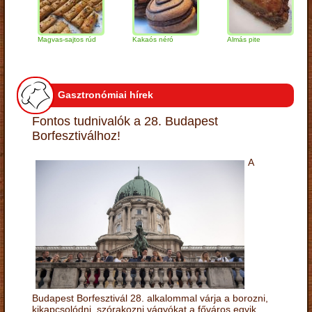
Magvas-sajtos rúd
Kakaós néró
Almás pite
Za
tú
Gasztronómiai hírek
Fontos tudnivalók a 28. Budapest
Borfesztiválhoz!
A
Budapest Borfesztivál 28. alkalommal várja a borozni,
kikapcsolódni, szórakozni vágyókat a főváros egyik