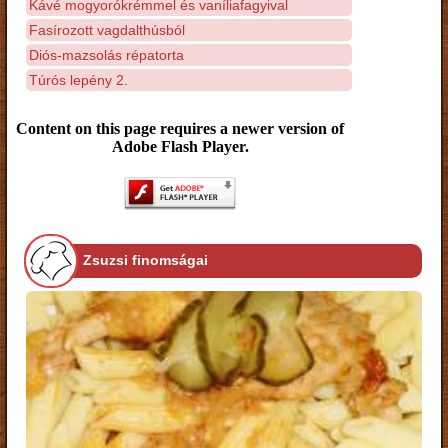
Kávé mogyorókrémmel és vaníliafagyival
Fasírozott vagdalthúsból
Diós-mazsolás répatorta
Túrós lepény 2.
Content on this page requires a newer version of
Adobe Flash Player.
Zsuzsi finomságai