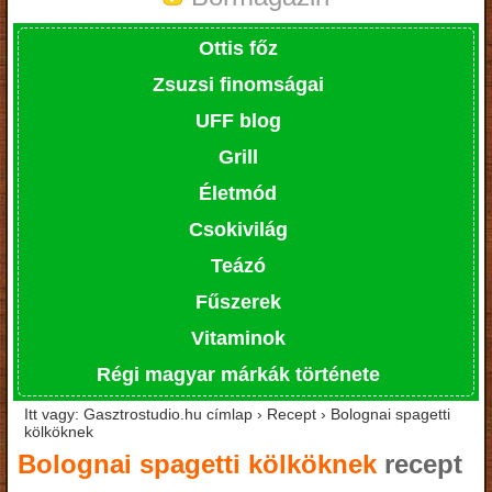
Ottis főz
Zsuzsi finomságai
UFF blog
Grill
Életmód
Csokivilág
Teázó
Fűszerek
Vitaminok
Régi magyar márkák története
Itt vagy: Gasztrostudio.hu címlap › Recept › Bolognai spagetti
kölköknek
Bolognai spagetti kölköknek
recept