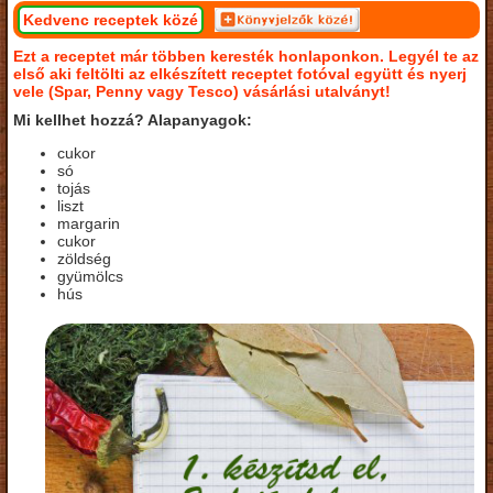
Kedvenc receptek közé
Ezt a receptet már többen keresték honlaponkon. Legyél te az
első aki feltölti az elkészített receptet fotóval együtt és nyerj
vele (Spar, Penny vagy Tesco) vásárlási utalványt!
Mi kellhet hozzá? Alapanyagok:
cukor
só
tojás
liszt
margarin
cukor
zöldség
gyümölcs
hús