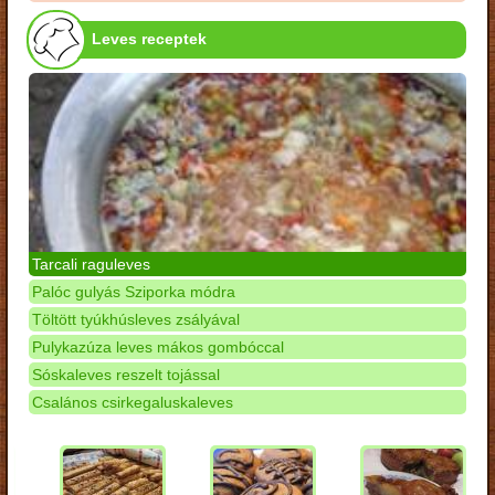
Leves receptek
Tarcali raguleves
Palóc gulyás Sziporka módra
Töltött tyúkhúsleves zsályával
Pulykazúza leves mákos gombóccal
Sóskaleves reszelt tojással
Csalános csirkegaluskaleves