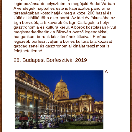
legimpozánsabb helyszínén, a megújuló Budai Várban.
A vendégek nappal és este is káprázatos panoráma
társaságában kóstolhatják meg a közel 200 hazai és
külföldi kiállító több ezer borát. Az idei év fókuszába az
Egri borvidék, a Bikavérek és Egri Csillagok, a helyi
gasztronómia és kultúra kerül. A borok kóstolásán kívül
megismerkedhetünk a Bikavért övező legendákkal,
hungarikum borunk készítésének titkaival. Európa
legszebb borfesztiválján a bor és kultúra találkozását
gazdag zenei és gasztronómiai kínálat teszi most is
felejthetetlenné.
28. Budapest Borfesztivál 2019
A