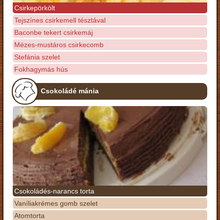
Csirkepörkölt
Tejszínes csirkemell tésztával
Baconbe tekert csirkemáj
Mézes-mustáros csirkecomb
Stefánia szelet
Fokhagymás hús
Csokoládé mánia
Csokoládés-narancs torta
Vaníliakrémes gomb szelet
Atomtorta