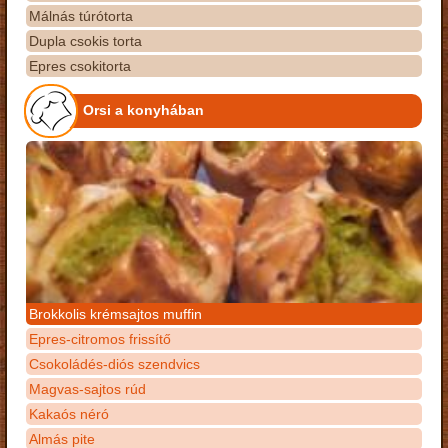
Málnás túrótorta
Dupla csokis torta
Epres csokitorta
Orsi a konyhában
Brokkolis krémsajtos muffin
Epres-citromos frissítő
Csokoládés-diós szendvics
Magvas-sajtos rúd
Kakaós néró
Almás pite