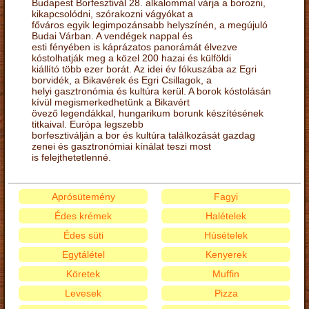
Budapest Borfesztivál 28. alkalommal várja a borozni,
kikapcsolódni, szórakozni vágyókat a
főváros egyik legimpozánsabb helyszínén, a megújuló
Budai Várban. A vendégek nappal és
esti fényében is káprázatos panorámát élvezve
kóstolhatják meg a közel 200 hazai és külföldi
kiállító több ezer borát. Az idei év fókuszába az Egri
borvidék, a Bikavérek és Egri Csillagok, a
helyi gasztronómia és kultúra kerül. A borok kóstolásán
kívül megismerkedhetünk a Bikavért
övező legendákkal, hungarikum borunk készítésének
titkaival. Európa legszebb
borfesztiválján a bor és kultúra találkozását gazdag
zenei és gasztronómiai kínálat teszi most
is felejthetetlenné.
Aprósütemény
Fagyi
Édes krémek
Halételek
Édes süti
Húsételek
Egytálétel
Kenyerek
Köretek
Muffin
Levesek
Pizza