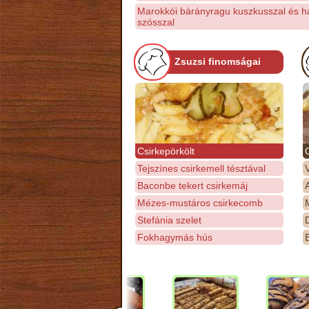
Marokkói bárányragu kuszkusszal és h
szósszal
Zsuzsi finomságai
Csirkepörkölt
Tejszínes csirkemell tésztával
Baconbe tekert csirkemáj
Mézes-mustáros csirkecomb
M
Stefánia szelet
D
Fokhagymás hús
E