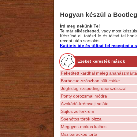
Hogyan készül a Bootleg
Írd meg nekünk Te!
Te már elkészítetted, vagy most készülsz
Készítsd el, fotózd le és töltsd fel ho
recept után sorsolás!
Kattints ide és töltsd fel recepted 
Ezeket keresték mások
Feketített kardhal meleg ananászmártá
Barbecue-szószban sült csirke
Jéghideg rizspuding eperszósszal
Ponty dorozsmai módra
Avokádó-krémsajt saláta
Sajtos zellerkrém
Spenótos török pizza
Meggyes-mákos kalács
Őszibarackos torta