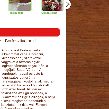
amisu torta
Quinoa saláta
Mandulás kifli
Csokoládés
narancs tort
t Borfesztiválhoz!
A Budapest Borfesztivál 28.
alkalommal várja a borozni,
kikapcsolódni, szórakozni
vágyókat a főváros egyik
legimpozánsabb helyszínén, a
megújuló Budai Várban. A
vendégek nappal és este is
káprázatos panoráma
társaságában kóstolhatják meg a
közel 200 hazai és külföldi kiállító
több ezer borát. Az idei év
fókuszába az Egri borvidék, a
Bikavérek és Egri Csillagok, a helyi
sán kívül megismerkedhetünk a
készítésének titkaival. Európa
ozását gazdag zenei és