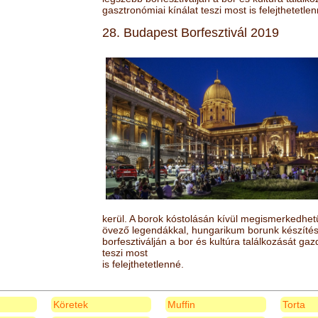
gasztronómiai kínálat teszi most is felejthetetlen
28. Budapest Borfesztivál 2019
kerül. A borok kóstolásán kívül megismerkedhet
övező legendákkal, hungarikum borunk készítésé
borfesztiválján a bor és kultúra találkozását ga
teszi most
is felejthetetlenné.
Köretek
Muffin
Torta