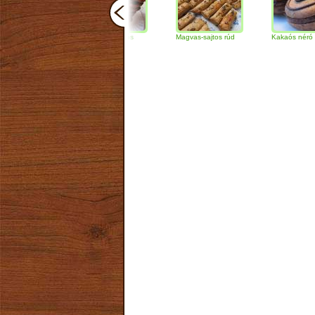
Csokoládés-diós
Magvas-sajtos rúd
Kakaós néró
szendvics