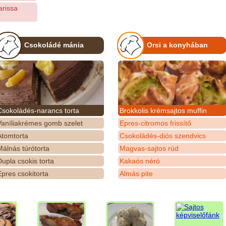
arissa
Csokoládé mánia
Orsi a konyhában
Csokoládés-narancs torta
Brokkolis krémsajtos muffin
Vaníliakrémes gomb szelet
Epres-citromos frissítő
Atomtorta
Csokoládés-diós szendvics
álnás túrótorta
Magvas-sajtos rúd
upla csokis torta
Kakaós néró
pres csokitorta
Almás pite