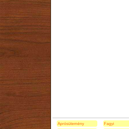
Aprósütemény
Fagyi