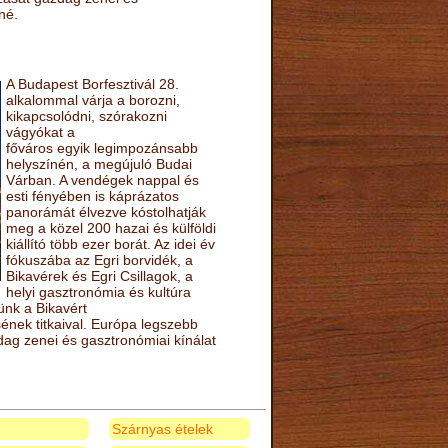
né.
A Budapest Borfesztivál 28.
alkalommal várja a borozni,
kikapcsolódni, szórakozni
vágyókat a
főváros egyik legimpozánsabb
helyszínén, a megújuló Budai
Várban. A vendégek nappal és
esti fényében is káprázatos
panorámát élvezve kóstolhatják
meg a közel 200 hazai és külföldi
kiállító több ezer borát. Az idei év
fókuszába az Egri borvidék, a
Bikavérek és Egri Csillagok, a
helyi gasztronómia és kultúra
ünk a Bikavért
nek titkaival. Európa legszebb
zdag zenei és gasztronómiai kínálat
Szárnyas ételek