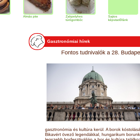
Almás pite
Zabpelyhes
Sajtos
Tir
túrógombóc
képviselőfánk
Gasztronómiai hírek
Fontos tudnivalók a 28. Budapes
gasztronómia és kultúra kerül. A borok kóstolá
Bikavért övező legendákkal, hungarikum borunk 
legszebb borfesztiválján a bor és kultúra találk