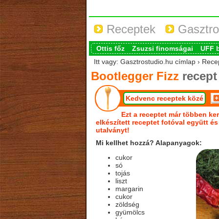
Receptek
Gasztro
Ottis főz
Zsuzsi finomságai
UFF 
Itt vagy: Gasztrostudio.hu címlap › Rece
Bootlegger Fizz
recept
Kedvenc receptek közé
Ezt a receptet már többen ker
elkészített receptet fotóval együtt é
utalványt!
Mi kellhet hozzá? Alapanyagok:
cukor
só
tojás
liszt
margarin
cukor
zöldség
gyümölcs