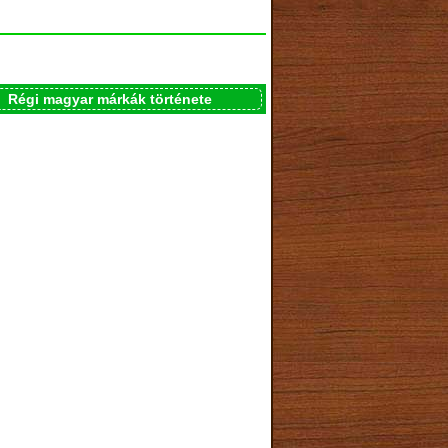
Régi magyar márkák története