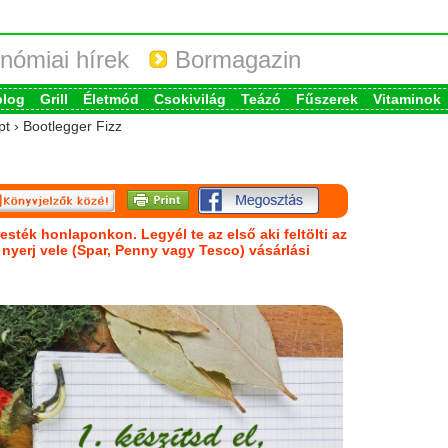
nómiai hírek
Bormagazin
blog
Grill
Életmód
Csokivilág
Teázó
Fűszerek
Vitaminok
pt › Bootlegger Fizz
esték honlaponkon. Legyél te az első aki feltölti az
s nyerj vele (Spar, Penny vagy Tesco) vásárlási