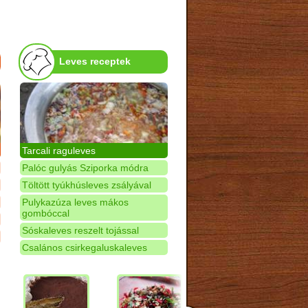
Leves receptek
Tarcali raguleves
Palóc gulyás Sziporka módra
Töltött tyúkhúsleves zsályával
Pulykazúza leves mákos
gombóccal
Sóskaleves reszelt tojással
Csalános csirkegaluskaleves