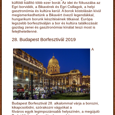
külföldi kiállító több ezer borát. Az idei év fókuszába az
Egri borvidék, a Bikavérek és Egri Csillagok, a helyi
gasztronómia és kultúra kerül. A borok kóstolásán kívül
megismerkedhetünk a Bikavért övező legendákkal,
hungarikum borunk készítésének titkaival. Európa
legszebb borfesztiválján a bor és kultúra találkozását
gazdag zenei és gasztronómiai kínálat teszi most is
felejthetetlenné.
28. Budapest Borfesztivál 2019
A
Budapest Borfesztivál 28. alkalommal várja a borozni,
kikapcsolódni, szórakozni vágyókat a
főváros egyik legimpozánsabb helyszínén, a megújuló