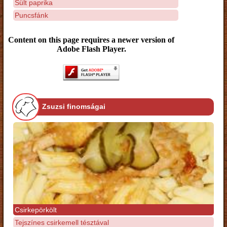
Sült paprika
Puncsfánk
Content on this page requires a newer version of
Adobe Flash Player.
Zsuzsi finomságai
Csirkepörkölt
Tejszínes csirkemell tésztával