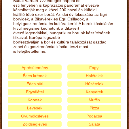
Budai Várban. A vendégek nappal és
esti fényében is káprázatos panorámát élvezve
kóstolhatják meg a közel 200 hazai és külföldi
kiállító több ezer borát. Az idei év fókuszába az Egri
borvidék, a Bikavérek és Egri Csillagok, a
helyi gasztronómia és kultúra kerül. A borok kóstolásán
kívül megismerkedhetünk a Bikavért
övező legendákkal, hungarikum borunk készítésének
titkaival. Európa legszebb
borfesztiválján a bor és kultúra találkozását gazdag
zenei és gasztronómiai kínálat teszi most
is felejthetetlenné.
Aprósütemény
Fagyi
Édes krémek
Halételek
Édes süti
Húsételek
Egytálétel
Kenyerek
Köretek
Muffin
Levesek
Pizza
Gyümölcsleves
Pogácsa
Zöldségleves
Saláta