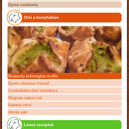
Epres csokitorta
Orsi a konyhában
Brokkolis krémsajtos muffin
Epres-citromos frissítő
Csokoládés-diós szendvics
Magvas-sajtos rúd
Kakaós néró
Almás pite
Leves receptek