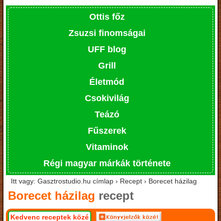
Ottis főz
Zsuzsi finomságai
UFF blog
Grill
Életmód
Csokivilág
Teázó
Fűszerek
Vitaminok
Régi magyar márkák története
Itt vagy: Gasztrostudio.hu címlap › Recept › Borecet házilag
Borecet házilag
recept
Kedvenc receptek közé