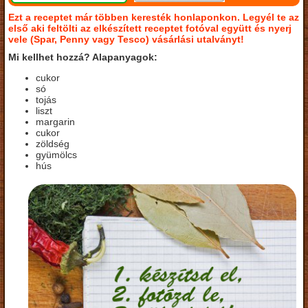
Ezt a receptet már többen keresték honlaponkon. Legyél te az
első aki feltölti az elkészített receptet fotóval együtt és nyerj
vele (Spar, Penny vagy Tesco) vásárlási utalványt!
Mi kellhet hozzá? Alapanyagok:
cukor
só
tojás
liszt
margarin
cukor
zöldség
gyümölcs
hús