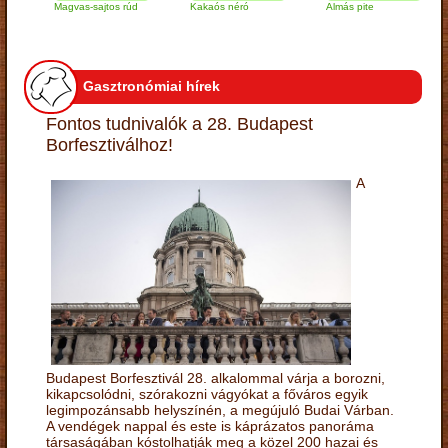
Magvas-sajtos rúd
Kakaós néró
Almás pite
Za
tú
Gasztronómiai hírek
Fontos tudnivalók a 28. Budapest
Borfesztiválhoz!
A
Budapest Borfesztivál 28. alkalommal várja a borozni,
kikapcsolódni, szórakozni vágyókat a főváros egyik
legimpozánsabb helyszínén, a megújuló Budai Várban.
A vendégek nappal és este is káprázatos panoráma
társaságában kóstolhatják meg a közel 200 hazai és