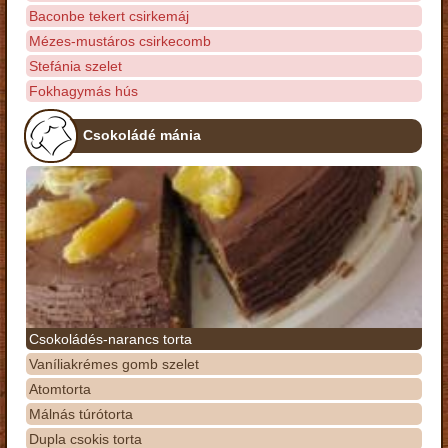
Baconbe tekert csirkemáj
Mézes-mustáros csirkecomb
Stefánia szelet
Fokhagymás hús
Csokoládé mánia
Csokoládés-narancs torta
Vaníliakrémes gomb szelet
Atomtorta
Málnás túrótorta
Dupla csokis torta