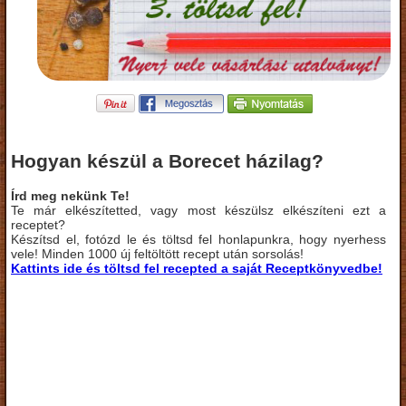
Hogyan készül a Borecet házilag?
Írd meg nekünk Te!
Te már elkészítetted, vagy most készülsz elkészíteni ezt a
receptet?
Készítsd el, fotózd le és töltsd fel honlapunkra, hogy nyerhess
vele! Minden 1000 új feltöltött recept után sorsolás!
Kattints ide és töltsd fel recepted a saját Receptkönyvedbe!