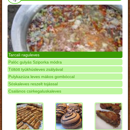
Tarcali raguleves
Palóc gulyás Sziporka módra
Töltött tyúkhúsleves zsályával
Pulykazúza leves mákos gombóccal
Sóskaleves reszelt tojással
Csalános csirkegaluskaleves