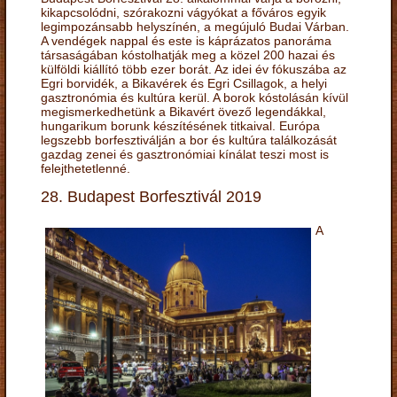
kikapcsolódni, szórakozni vágyókat a főváros egyik
legimpozánsabb helyszínén, a megújuló Budai Várban.
A vendégek nappal és este is káprázatos panoráma
társaságában kóstolhatják meg a közel 200 hazai és
külföldi kiállító több ezer borát. Az idei év fókuszába az
Egri borvidék, a Bikavérek és Egri Csillagok, a helyi
gasztronómia és kultúra kerül. A borok kóstolásán kívül
megismerkedhetünk a Bikavért övező legendákkal,
hungarikum borunk készítésének titkaival. Európa
legszebb borfesztiválján a bor és kultúra találkozását
gazdag zenei és gasztronómiai kínálat teszi most is
felejthetetlenné.
28. Budapest Borfesztivál 2019
A