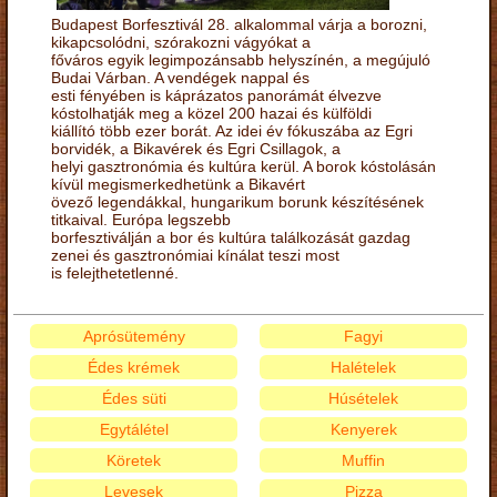
Budapest Borfesztivál 28. alkalommal várja a borozni,
kikapcsolódni, szórakozni vágyókat a
főváros egyik legimpozánsabb helyszínén, a megújuló
Budai Várban. A vendégek nappal és
esti fényében is káprázatos panorámát élvezve
kóstolhatják meg a közel 200 hazai és külföldi
kiállító több ezer borát. Az idei év fókuszába az Egri
borvidék, a Bikavérek és Egri Csillagok, a
helyi gasztronómia és kultúra kerül. A borok kóstolásán
kívül megismerkedhetünk a Bikavért
övező legendákkal, hungarikum borunk készítésének
titkaival. Európa legszebb
borfesztiválján a bor és kultúra találkozását gazdag
zenei és gasztronómiai kínálat teszi most
is felejthetetlenné.
Aprósütemény
Fagyi
Édes krémek
Halételek
Édes süti
Húsételek
Egytálétel
Kenyerek
Köretek
Muffin
Levesek
Pizza