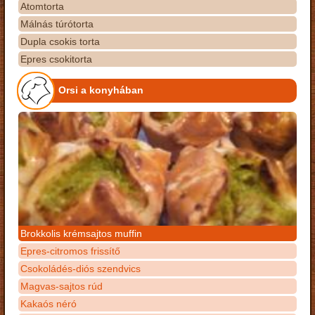
Atomtorta
Málnás túrótorta
Dupla csokis torta
Epres csokitorta
Orsi a konyhában
Brokkolis krémsajtos muffin
Epres-citromos frissítő
Csokoládés-diós szendvics
Magvas-sajtos rúd
Kakaós néró