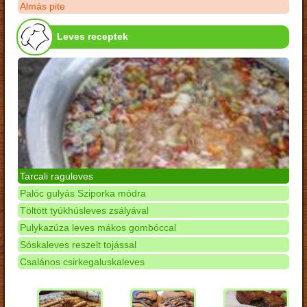
Almás pite
Leves receptek
Tarcali raguleves
Palóc gulyás Sziporka módra
Töltött tyúkhúsleves zsályával
Pulykazúza leves mákos gombóccal
Sóskaleves reszelt tojással
Csalános csirkegaluskaleves