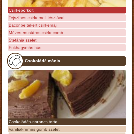
Csirkepörkölt
Tejszínes csirkemell tésztával
Baconbe tekert csirkemáj
Mézes-mustáros csirkecomb
Stefánia szelet
Fokhagymás hús
Csokoládé mánia
Csokoládés-narancs torta
Vaníliakrémes gomb szelet