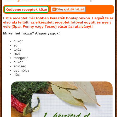
Kedvenc receptek közé
Ezt a receptet már többen keresték honlaponkon. Legyél te az
első aki feltölti az elkészített receptet fotóval együtt és nyerj
vele (Spar, Penny vagy Tesco) vásárlási utalványt!
Mi kellhet hozzá? Alapanyagok:
cukor
só
tojás
liszt
margarin
cukor
zöldség
gyümölcs
hús