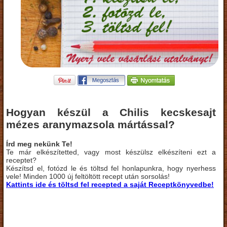
Hogyan készül a Chilis kecskesajt
mézes aranymazsola mártással?
Írd meg nekünk Te!
Te már elkészítetted, vagy most készülsz elkészíteni ezt a
receptet?
Készítsd el, fotózd le és töltsd fel honlapunkra, hogy nyerhess
vele! Minden 1000 új feltöltött recept után sorsolás!
Kattints ide és töltsd fel recepted a saját Receptkönyvedbe!