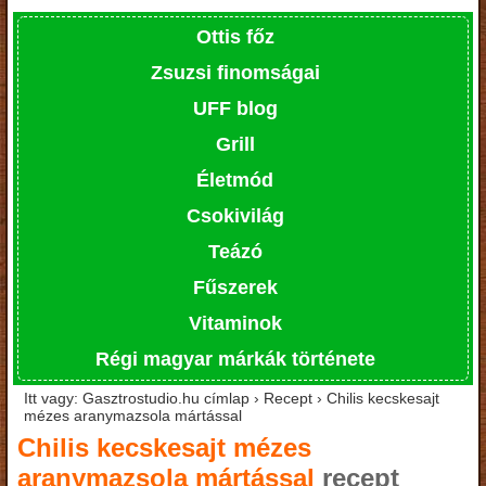
Ottis főz
Zsuzsi finomságai
UFF blog
Grill
Életmód
Csokivilág
Teázó
Fűszerek
Vitaminok
Régi magyar márkák története
Itt vagy: Gasztrostudio.hu címlap › Recept › Chilis kecskesajt
mézes aranymazsola mártással
Chilis kecskesajt mézes
aranymazsola mártással
recept