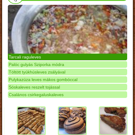
Tarcali raguleves
Palóc gulyás Sziporka módra
Töltött tyúkhúsleves zsályával
Pulykazúza leves mákos gombóccal
Sóskaleves reszelt tojással
Csalános csirkegaluskaleves