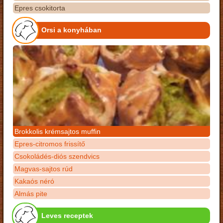
Epres csokitorta
Orsi a konyhában
Brokkolis krémsajtos muffin
Epres-citromos frissítő
Csokoládés-diós szendvics
Magvas-sajtos rúd
Kakaós néró
Almás pite
Leves receptek