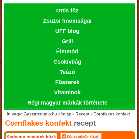
Ottis főz
Zsuzsi finomságai
UFF blog
Grill
Életmód
Csokivilág
Teázó
Fűszerek
Vitaminok
Régi magyar márkák története
Itt vagy: Gasztrostudio.hu címlap › Recept › Cornflakes konfekt
Cornflakes konfekt
recept
Kedvenc receptek közé