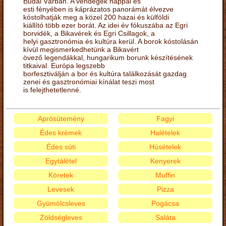
Budai Várban. A vendégek nappal és
esti fényében is káprázatos panorámát élvezve
kóstolhatják meg a közel 200 hazai és külföldi
kiállító több ezer borát. Az idei év fókuszába az Egri
borvidék, a Bikavérek és Egri Csillagok, a
helyi gasztronómia és kultúra kerül. A borok kóstolásán
kívül megismerkedhetünk a Bikavért
övező legendákkal, hungarikum borunk készítésének
titkaival. Európa legszebb
borfesztiválján a bor és kultúra találkozását gazdag
zenei és gasztronómiai kínálat teszi most
is felejthetetlenné.
Aprósütemény
Fagyi
Édes krémek
Halételek
Édes süti
Húsételek
Egytálétel
Kenyerek
Köretek
Muffin
Levesek
Pizza
Gyümölcsleves
Pogácsa
Zöldségleves
Saláta