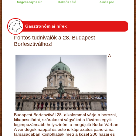
Magvas-sajtos rúd
Kakaós néró
Almás pite
Za
tú
Gasztronómiai hírek
Fontos tudnivalók a 28. Budapest
Borfesztiválhoz!
A
Budapest Borfesztivál 28. alkalommal várja a borozni,
kikapcsolódni, szórakozni vágyókat a főváros egyik
legimpozánsabb helyszínén, a megújuló Budai Várban.
A vendégek nappal és este is káprázatos panoráma
társaságában kóstolhatják meg a közel 200 hazai és