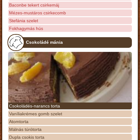
Baconbe tekert csirkemáj
Mézes-mustáros csirkecomb
Stefánia szelet
Fokhagymás hús
Csokoládé mánia
Csokoládés-narancs torta
Vaníliakrémes gomb szelet
Atomtorta
Málnás túrótorta
Dupla csokis torta