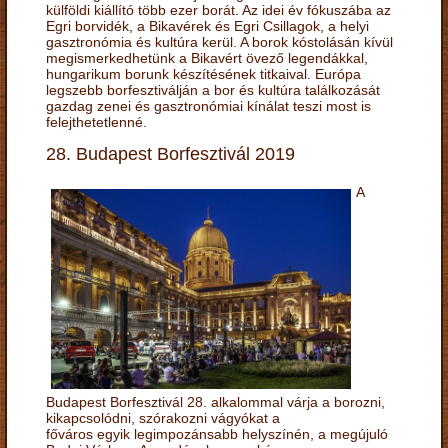
külföldi kiállító több ezer borát. Az idei év fókuszába az
Egri borvidék, a Bikavérek és Egri Csillagok, a helyi
gasztronómia és kultúra kerül. A borok kóstolásán kívül
megismerkedhetünk a Bikavért övező legendákkal,
hungarikum borunk készítésének titkaival. Európa
legszebb borfesztiválján a bor és kultúra találkozását
gazdag zenei és gasztronómiai kínálat teszi most is
felejthetetlenné.
28. Budapest Borfesztivál 2019
A
Budapest Borfesztivál 28. alkalommal várja a borozni,
kikapcsolódni, szórakozni vágyókat a
főváros egyik legimpozánsabb helyszínén, a megújuló