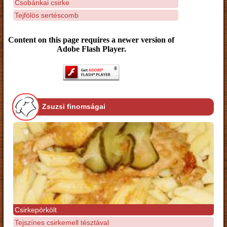
Csobánkai csirke
Tejfölös sertéscomb
Content on this page requires a newer version of
Adobe Flash Player.
Zsuzsi finomságai
Csirkepörkölt
Tejszínes csirkemell tésztával