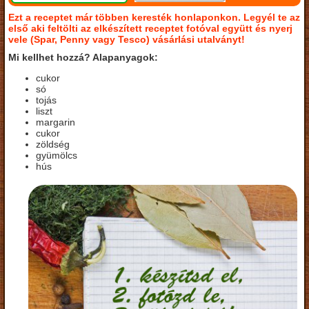
Ezt a receptet már többen keresték honlaponkon. Legyél te az
első aki feltölti az elkészített receptet fotóval együtt és nyerj
vele (Spar, Penny vagy Tesco) vásárlási utalványt!
Mi kellhet hozzá? Alapanyagok:
cukor
só
tojás
liszt
margarin
cukor
zöldség
gyümölcs
hús