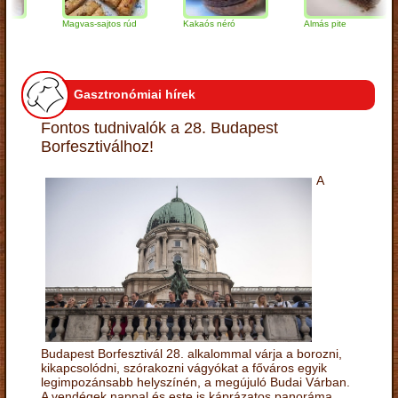
Magvas-sajtos rúd
Kakaós néró
Almás pite
Gasztronómiai hírek
Fontos tudnivalók a 28. Budapest
Borfesztiválhoz!
A
Budapest Borfesztivál 28. alkalommal várja a borozni,
kikapcsolódni, szórakozni vágyókat a főváros egyik
legimpozánsabb helyszínén, a megújuló Budai Várban.
A vendégek nappal és este is káprázatos panoráma