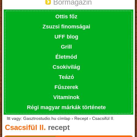
Bormagazin
Ottis főz
Zsuzsi finomságai
UFF blog
Grill
Életmód
Csokivilág
Teázó
Fűszerek
Vitaminok
Régi magyar márkák története
Itt vagy: Gasztrostudio.hu címlap › Recept › Csacsifül II.
Csacsifül II.
recept