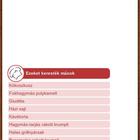
Ezeket keresték mások
Kókuszkusz
Fokhagymás pulykamell
Giuditta
Házi sajt
Kávétorta
Hagymás-tarjás rakott krumpli
Halas grillnyársak
Besameles rakott krumpli