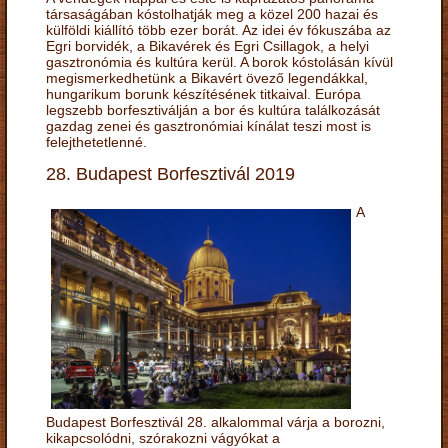
társaságában kóstolhatják meg a közel 200 hazai és
külföldi kiállító több ezer borát. Az idei év fókuszába az
Egri borvidék, a Bikavérek és Egri Csillagok, a helyi
gasztronómia és kultúra kerül. A borok kóstolásán kívül
megismerkedhetünk a Bikavért övező legendákkal,
hungarikum borunk készítésének titkaival. Európa
legszebb borfesztiválján a bor és kultúra találkozását
gazdag zenei és gasztronómiai kínálat teszi most is
felejthetetlenné.
28. Budapest Borfesztivál 2019
A
Budapest Borfesztivál 28. alkalommal várja a borozni,
kikapcsolódni, szórakozni vágyókat a