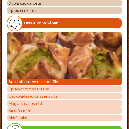
Dupla csokis torta
Epres csokitorta
Orsi a konyhában
Brokkolis krémsajtos muffin
Epres-citromos frissítő
Csokoládés-diós szendvics
Magvas-sajtos rúd
Kakaós néró
Almás pite