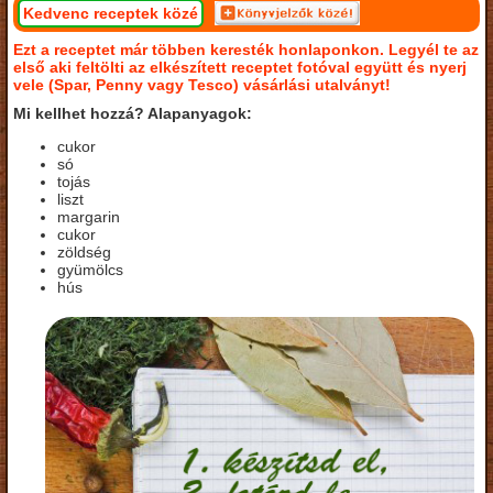
Kedvenc receptek közé
Ezt a receptet már többen keresték honlaponkon. Legyél te az
első aki feltölti az elkészített receptet fotóval együtt és nyerj
vele (Spar, Penny vagy Tesco) vásárlási utalványt!
Mi kellhet hozzá? Alapanyagok:
cukor
só
tojás
liszt
margarin
cukor
zöldség
gyümölcs
hús