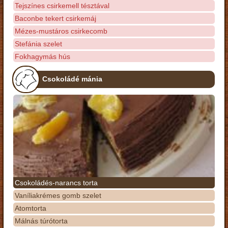
Tejszínes csirkemell tésztával
Baconbe tekert csirkemáj
Mézes-mustáros csirkecomb
Stefánia szelet
Fokhagymás hús
Csokoládé mánia
Csokoládés-narancs torta
Vaníliakrémes gomb szelet
Atomtorta
Málnás túrótorta