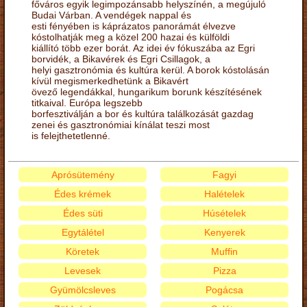
főváros egyik legimpozánsabb helyszínén, a megújuló
Budai Várban. A vendégek nappal és
esti fényében is káprázatos panorámát élvezve
kóstolhatják meg a közel 200 hazai és külföldi
kiállító több ezer borát. Az idei év fókuszába az Egri
borvidék, a Bikavérek és Egri Csillagok, a
helyi gasztronómia és kultúra kerül. A borok kóstolásán
kívül megismerkedhetünk a Bikavért
övező legendákkal, hungarikum borunk készítésének
titkaival. Európa legszebb
borfesztiválján a bor és kultúra találkozását gazdag
zenei és gasztronómiai kínálat teszi most
is felejthetetlenné.
Aprósütemény
Fagyi
Édes krémek
Halételek
Édes süti
Húsételek
Egytálétel
Kenyerek
Köretek
Muffin
Levesek
Pizza
Gyümölcsleves
Pogácsa