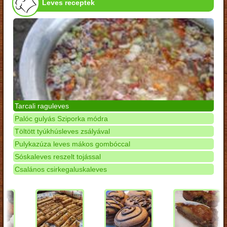
Leves receptek
Tarcali raguleves
Palóc gulyás Sziporka módra
Töltött tyúkhúsleves zsályával
Pulykazúza leves mákos gombóccal
Sóskaleves reszelt tojással
Csalános csirkegaluskaleves