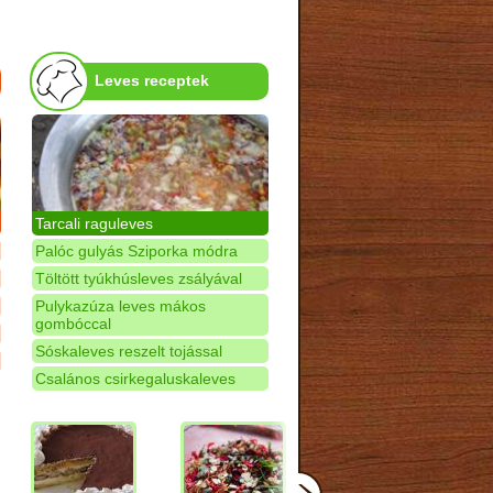
Leves receptek
Tarcali raguleves
Palóc gulyás Sziporka módra
Töltött tyúkhúsleves zsályával
Pulykazúza leves mákos
gombóccal
Sóskaleves reszelt tojással
Csalános csirkegaluskaleves