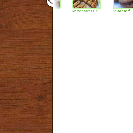
Csokoládés-diós
Magvas-sajtos rúd
Kakaós néró
szendvics