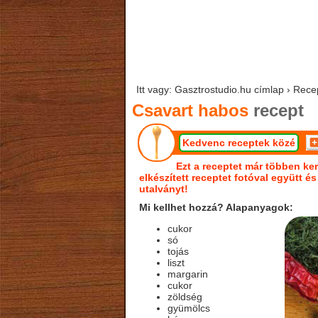
Itt vagy: Gasztrostudio.hu címlap › Rece
Csavart habos
recept
Kedvenc receptek közé
Ezt a receptet már többen ker
elkészített receptet fotóval együtt é
utalványt!
Mi kellhet hozzá? Alapanyagok:
cukor
só
tojás
liszt
margarin
cukor
zöldség
gyümölcs