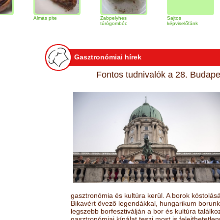
Almás pite
Zabpelyhes
Sajtos
Tiram
túrógombóc
képviselőfánk
Gasztronómiai hírek
Fontos tudnivalók a 28. Budapes
gasztronómia és kultúra kerül. A borok kóstolá
Bikavért övező legendákkal, hungarikum borunk 
legszebb borfesztiválján a bor és kultúra találk
gasztronómiai kínálat teszi most is felejthetetlen