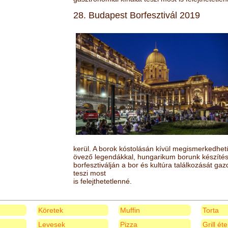
28. Budapest Borfesztivál 2019
kerül. A borok kóstolásán kívül megismerkedhet
övező legendákkal, hungarikum borunk készítésé
borfesztiválján a bor és kultúra találkozását ga
teszi most
is felejthetetlenné.
Köretek
Muffin
Torta
Levesek
Pizza
Grill ét