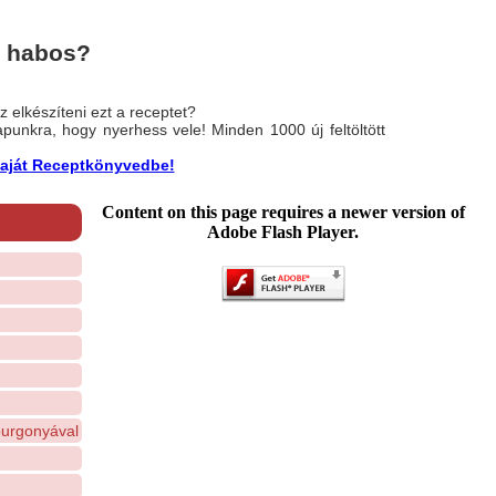
t habos?
 elkészíteni ezt a receptet?
nlapunkra, hogy nyerhess vele! Minden 1000 új feltöltött
a saját Receptkönyvedbe!
Content on this page requires a newer version of
Adobe Flash Player.
burgonyával