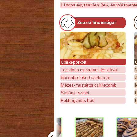
Lángos egyszerűen (tej-, és tojásment
Zsuzsi finomságai
Csirkepörkölt
Tejszínes csirkemell tésztával
Baconbe tekert csirkemáj
Mézes-mustáros csirkecomb
M
Stefánia szelet
D
Fokhagymás hús
E