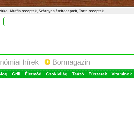
kel, Muffin receptek, Szárnyas ételreceptek, Torta receptek
nómiai hírek
Bormagazin
blog
Grill
Életmód
Csokivilág
Teázó
Fűszerek
Vitaminok