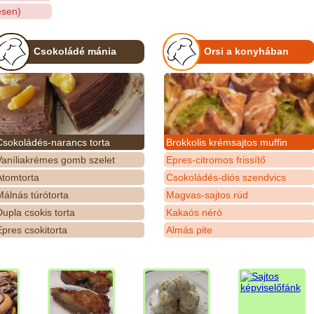
esen)
Csokoládé mánia
Orsi a konyhában
Csokoládés-narancs torta
Brokkolis krémsajtos muffin
Vaníliakrémes gomb szelet
Epres-citromos frissítő
Atomtorta
Csokoládés-diós szendvics
álnás túrótorta
Magvas-sajtos rúd
upla csokis torta
Kakaós néró
pres csokitorta
Almás pite