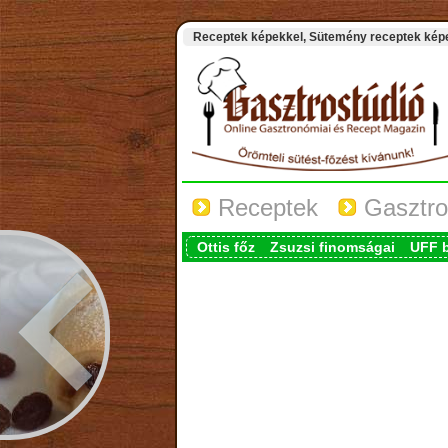
Receptek képekkel, Sütemény receptek képek
Receptek
Gasztro
Ottis főz
Zsuzsi finomságai
UFF 