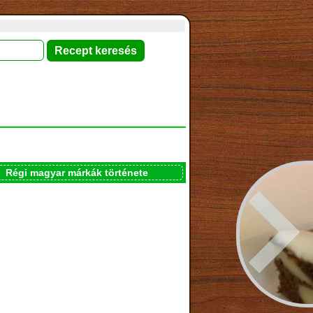
Régi magyar márkák története