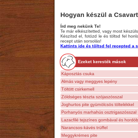
Hogyan készül a Csavar
Írd meg nekünk Te!
Te már elkészítetted, vagy most készülsz
Készítsd el, fotózd le és töltsd fel ho
recept után sorsolás!
Kattints ide és töltsd fel recepted 
Ezeket keresték mások
Káposztás csuka
Almás vagy meggyes lepény
Töltött csirkemell
Zöldséges tészta szójaszósszal
Joghurtos pite gyümölcsös töltelékkel
Porhanyós marhahús osztrigaszósszal
Lazacfilé tejszínes gombával és hordó
Narancsos-kávés trüffel
Meggykrémes pite