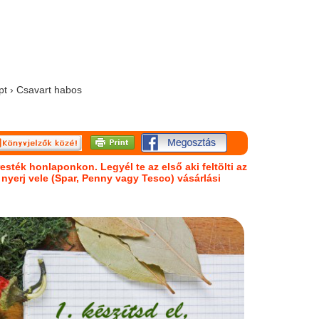
pt › Csavart habos
esték honlaponkon. Legyél te az első aki feltölti az
s nyerj vele (Spar, Penny vagy Tesco) vásárlási