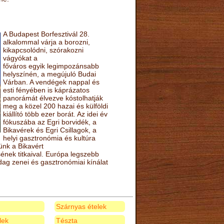
A Budapest Borfesztivál 28.
alkalommal várja a borozni,
kikapcsolódni, szórakozni
vágyókat a
főváros egyik legimpozánsabb
helyszínén, a megújuló Budai
Várban. A vendégek nappal és
esti fényében is káprázatos
panorámát élvezve kóstolhatják
meg a közel 200 hazai és külföldi
kiállító több ezer borát. Az idei év
fókuszába az Egri borvidék, a
Bikavérek és Egri Csillagok, a
helyi gasztronómia és kultúra
ünk a Bikavért
nek titkaival. Európa legszebb
zdag zenei és gasztronómiai kínálat
Szárnyas ételek
elek
Tészta