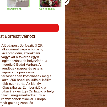
isu torta
Quinoa saláta
Mandulás kifli
Csokoládés-
narancs torta
t Borfesztiválhoz!
A Budapest Borfesztivál 28.
alkalommal várja a borozni,
kikapcsolódni, szórakozni
vágyókat a főváros egyik
legimpozánsabb helyszínén, a
megújuló Budai Várban. A
vendégek nappal és este is
káprázatos panoráma
társaságában kóstolhatják meg a
közel 200 hazai és külföldi kiállító
több ezer borát. Az idei év
fókuszába az Egri borvidék, a
Bikavérek és Egri Csillagok, a helyi
sán kívül megismerkedhetünk a
készítésének titkaival. Európa
ozását gazdag zenei és
né.