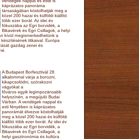
vendégek nappal és este is
káprázatos panoráma
társaságában kóstolhatják meg a
közel 200 hazai és külföldi kiállító
több ezer borát. Az idei év
fókuszába az Egri borvidék, a
Bikavérek és Egri Csillagok, a helyi
sán kívül megismerkedhetünk a
készítésének titkaival. Európa
ozását gazdag zenei és
né.
A Budapest Borfesztivál 28.
alkalommal várja a borozni,
kikapcsolódni, szórakozni
vágyókat a
főváros egyik legimpozánsabb
helyszínén, a megújuló Budai
Várban. A vendégek nappal és
esti fényében is káprázatos
panorámát élvezve kóstolhatják
meg a közel 200 hazai és külföldi
kiállító több ezer borát. Az idei év
fókuszába az Egri borvidék, a
Bikavérek és Egri Csillagok, a
helyi gasztronómia és kultúra