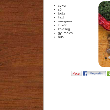
cukor
só
tojás
liszt
margarin
cukor
zöldség
gyümölcs
hús