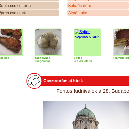
upla csokis torta
Kakaós néró
pres csokitorta
Almás pite
Zabpelyhes
Sajtos
Tiramisu torta
túrógombóc
képviselőfánk
Gasztronómiai hírek
Fontos tudnivalók a 28. Budapes