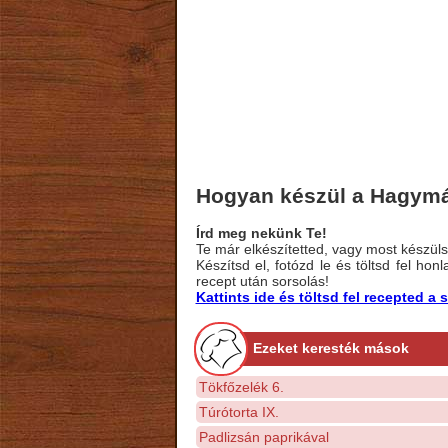
Hogyan készül a Hagymás 
Írd meg nekünk Te!
Te már elkészítetted, vagy most készülsz
Készítsd el, fotózd le és töltsd fel ho
recept után sorsolás!
Kattints ide és töltsd fel recepted 
Ezeket keresték mások
Tökfőzelék 6.
Túrótorta IX.
Padlizsán paprikával