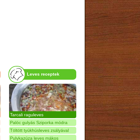
Leves receptek
Tarcali raguleves
Palóc gulyás Sziporka módra
Töltött tyúkhúsleves zsályával
Pulykazúza leves mákos