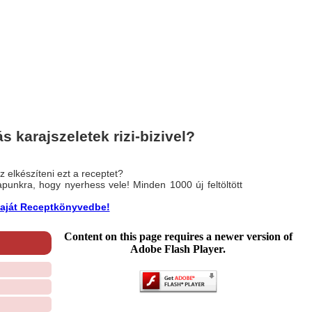
karajszeletek rizi-bizivel?
 elkészíteni ezt a receptet?
nlapunkra, hogy nyerhess vele! Minden 1000 új feltöltött
a saját Receptkönyvedbe!
Content on this page requires a newer version of
Adobe Flash Player.