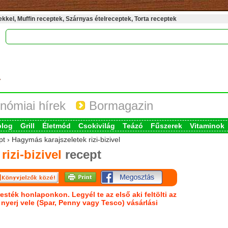
kel, Muffin receptek, Szárnyas ételreceptek, Torta receptek
nómiai hírek
Bormagazin
blog
Grill
Életmód
Csokivilág
Teázó
Fűszerek
Vitaminok
t › Hagymás karajszeletek rizi-bizivel
izi-bizivel
recept
esték honlaponkon. Legyél te az első aki feltölti az
s nyerj vele (Spar, Penny vagy Tesco) vásárlási