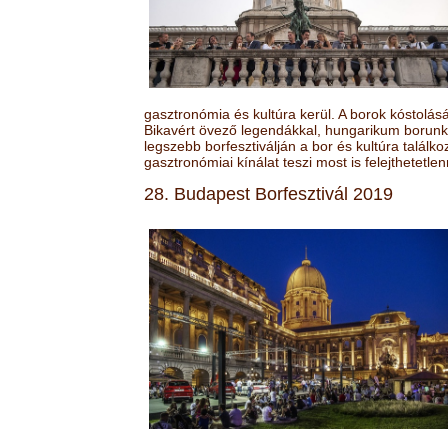
gasztronómia és kultúra kerül. A borok kóstolá
Bikavért övező legendákkal, hungarikum borunk 
legszebb borfesztiválján a bor és kultúra találk
gasztronómiai kínálat teszi most is felejthetetlen
28. Budapest Borfesztivál 2019