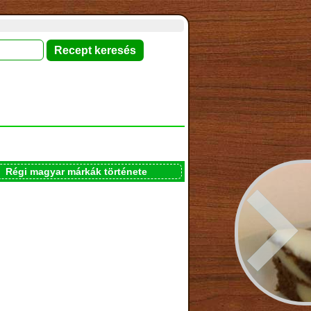
Régi magyar márkák története