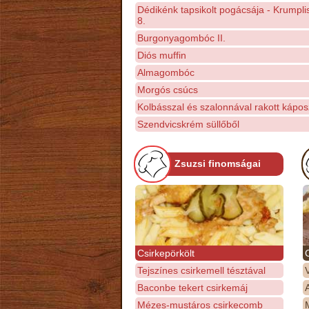
Dédikénk tapsikolt pogácsája - Krumpl
8.
Burgonyagombóc II.
Diós muffin
Almagombóc
Morgós csúcs
Kolbásszal és szalonnával rakott kápos
Szendvicskrém süllőből
Zsuzsi finomságai
Csirkepörkölt
Tejszínes csirkemell tésztával
Baconbe tekert csirkemáj
Mézes-mustáros csirkecomb
M