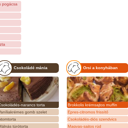
is pogácsa
zta
Csokoládé mánia
Orsi a konyhában
Csokoládés-narancs torta
Brokkolis krémsajtos muffin
Vaníliakrémes gomb szelet
Epres-citromos frissítő
Atomtorta
Csokoládés-diós szendvics
álnás túrótorta
Magvas-sajtos rúd