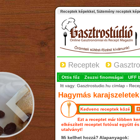
Receptek képekkel, Sütemény receptek képek
Receptek
Gasztro
Ottis főz
Zsuzsi finomságai
UFF 
Itt vagy: Gasztrostudio.hu címlap › Recep
Hagymás karajszeletek r
Kedvenc receptek közé
Ezt a receptet már többen ker
elkészített receptet fotóval együtt é
utalványt!
Mi kellhet hozzá? Alapanyagok: