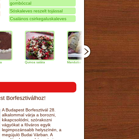
gombóccal
Sóskaleves reszelt tojással
Csalános csirkegaluskaleves
Quinoa saláta
Mandulás kifli
Csokoládés-
V
narancs torta
g
t Borfesztiválhoz!
A Budapest Borfesztivál 28.
alkalommal várja a borozni,
kikapcsolódni, szórakozni
vágyókat a főváros egyik
legimpozánsabb helyszínén, a
megújuló Budai Várban. A