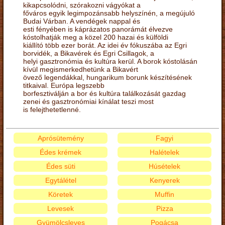
kikapcsolódni, szórakozni vágyókat a
főváros egyik legimpozánsabb helyszínén, a megújuló
Budai Várban. A vendégek nappal és
esti fényében is káprázatos panorámát élvezve
kóstolhatják meg a közel 200 hazai és külföldi
kiállító több ezer borát. Az idei év fókuszába az Egri
borvidék, a Bikavérek és Egri Csillagok, a
helyi gasztronómia és kultúra kerül. A borok kóstolásán
kívül megismerkedhetünk a Bikavért
övező legendákkal, hungarikum borunk készítésének
titkaival. Európa legszebb
borfesztiválján a bor és kultúra találkozását gazdag
zenei és gasztronómiai kínálat teszi most
is felejthetetlenné.
Aprósütemény
Fagyi
Édes krémek
Halételek
Édes süti
Húsételek
Egytálétel
Kenyerek
Köretek
Muffin
Levesek
Pizza
Gyümölcsleves
Pogácsa