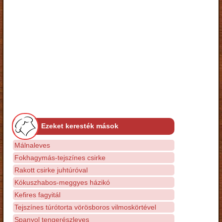
Ezeket keresték mások
Málnaleves
Fokhagymás-tejszínes csirke
Rakott csirke juhtúróval
Kókuszhabos-meggyes házikó
Kefires fagyitál
Tejszínes túrótorta vörösboros vilmoskörtével
Spanyol tengerészleves