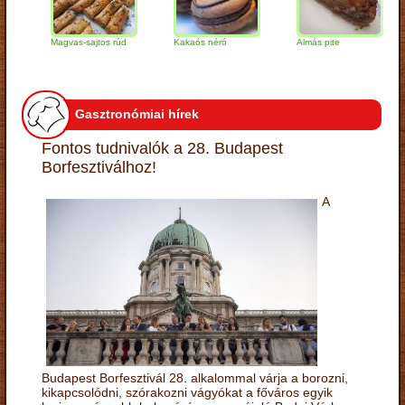
Magvas-sajtos rúd
Kakaós néró
Almás pite
Za
tú
Gasztronómiai hírek
Fontos tudnivalók a 28. Budapest
Borfesztiválhoz!
A
Budapest Borfesztivál 28. alkalommal várja a borozni,
kikapcsolódni, szórakozni vágyókat a főváros egyik