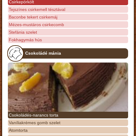
Csirkepörkölt
Tejszínes csirkemell tésztával
Baconbe tekert csirkemáj
Mézes-mustáros csirkecomb
Stefánia szelet
Fokhagymás hús
Csokoládé mánia
Csokoládés-narancs torta
Vaníliakrémes gomb szelet
Atomtorta