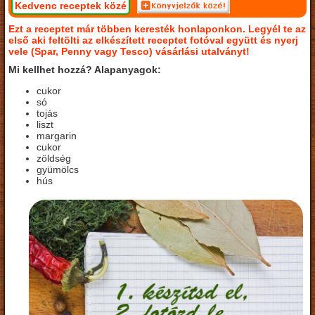
Kedvenc receptek közé
Ezt a receptet már többen keresték honlaponkon. Legyél te az
első aki feltölti az elkészített receptet fotóval együtt és nyerj
vele (Spar, Penny vagy Tesco) vásárlási utalványt!
Mi kellhet hozzá? Alapanyagok:
cukor
só
tojás
liszt
margarin
cukor
zöldség
gyümölcs
hús