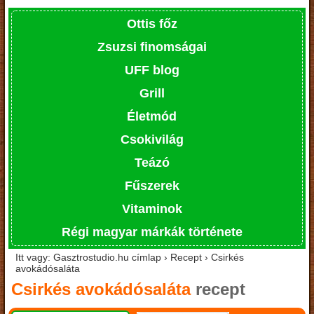
Ottis főz
Zsuzsi finomságai
UFF blog
Grill
Életmód
Csokivilág
Teázó
Fűszerek
Vitaminok
Régi magyar márkák története
Itt vagy: Gasztrostudio.hu címlap › Recept › Csirkés
avokádósaláta
Csirkés avokádósaláta
recept