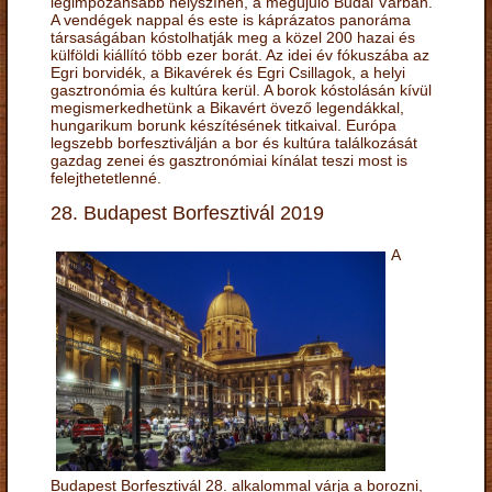
legimpozánsabb helyszínén, a megújuló Budai Várban.
A vendégek nappal és este is káprázatos panoráma
társaságában kóstolhatják meg a közel 200 hazai és
külföldi kiállító több ezer borát. Az idei év fókuszába az
Egri borvidék, a Bikavérek és Egri Csillagok, a helyi
gasztronómia és kultúra kerül. A borok kóstolásán kívül
megismerkedhetünk a Bikavért övező legendákkal,
hungarikum borunk készítésének titkaival. Európa
legszebb borfesztiválján a bor és kultúra találkozását
gazdag zenei és gasztronómiai kínálat teszi most is
felejthetetlenné.
28. Budapest Borfesztivál 2019
A
Budapest Borfesztivál 28. alkalommal várja a borozni,