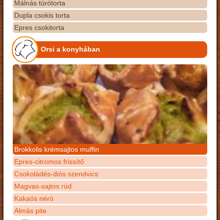
Málnás túrótorta
Dupla csokis torta
Epres csokitorta
Orsi a konyhában
Brokkolis krémsajtos muffin
Epres-citromos frissítő
Csokoládés-diós szendvics
Magvas-sajtos rúd
Kakaós néró
Almás pite