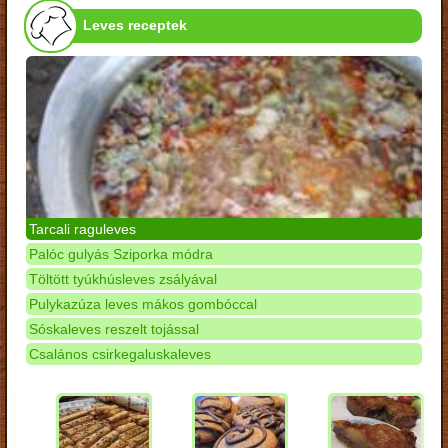
Leves receptek
Tarcali raguleves
Palóc gulyás Sziporka módra
Töltött tyúkhúsleves zsályával
Pulykazúza leves mákos gombóccal
Sóskaleves reszelt tojással
Csalános csirkegaluskaleves