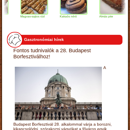
Magvas-sajtos rúd
Kakaós néró
Almás pite
Gasztronómiai hírek
Fontos tudnivalók a 28. Budapest
Borfesztiválhoz!
A
Budapest Borfesztivál 28. alkalommal várja a borozni,
kikapcsolódni, szórakozni vágyókat a főváros egyik