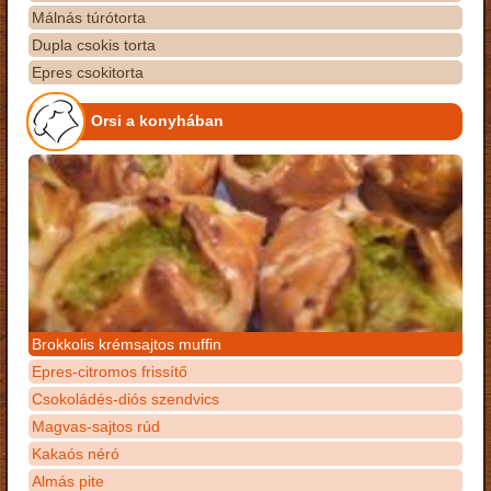
Málnás túrótorta
Dupla csokis torta
Epres csokitorta
Orsi a konyhában
Brokkolis krémsajtos muffin
Epres-citromos frissítő
Csokoládés-diós szendvics
Magvas-sajtos rúd
Kakaós néró
Almás pite