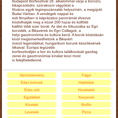
Budapest Borfesztivál 28. alkalommal várja a borozni,
kikapcsolódni, szórakozni vágyókat a
főváros egyik legimpozánsabb helyszínén, a megújuló
Budai Várban. A vendégek nappal és
esti fényében is káprázatos panorámát élvezve
kóstolhatják meg a közel 200 hazai és külföldi
kiállító több ezer borát. Az idei év fókuszába az Egri
borvidék, a Bikavérek és Egri Csillagok, a
helyi gasztronómia és kultúra kerül. A borok kóstolásán
kívül megismerkedhetünk a Bikavért
övező legendákkal, hungarikum borunk készítésének
titkaival. Európa legszebb
borfesztiválján a bor és kultúra találkozását gazdag
zenei és gasztronómiai kínálat teszi most
is felejthetetlenné.
Aprósütemény
Fagyi
Édes krémek
Halételek
Édes süti
Húsételek
Egytálétel
Kenyerek
Köretek
Muffin
Levesek
Pizza