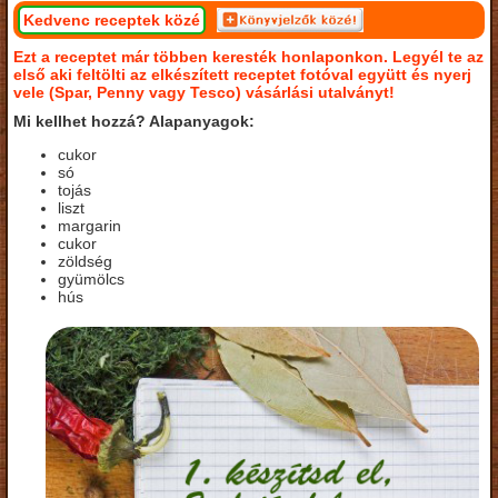
Kedvenc receptek közé
Ezt a receptet már többen keresték honlaponkon. Legyél te az
első aki feltölti az elkészített receptet fotóval együtt és nyerj
vele (Spar, Penny vagy Tesco) vásárlási utalványt!
Mi kellhet hozzá? Alapanyagok:
cukor
só
tojás
liszt
margarin
cukor
zöldség
gyümölcs
hús