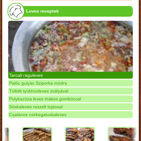
Leves receptek
Tarcali raguleves
Palóc gulyás Sziporka módra
Töltött tyúkhúsleves zsályával
Pulykazúza leves mákos gombóccal
Sóskaleves reszelt tojással
Csalános csirkegaluskaleves