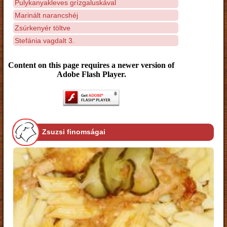
Pulykanyakleves grízgaluskával
Marinált narancshéj
Zsúrkenyér töltve
Stefánia vagdalt 3.
Content on this page requires a newer version of
Adobe Flash Player.
Zsuzsi finomságai