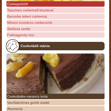
Csirkepörkölt
Tejszínes csirkemell tésztával
Baconbe tekert csirkemáj
Mézes-mustáros csirkecomb
Stefánia szelet
Fokhagymás hús
Csokoládé mánia
Csokoládés-narancs torta
Vaníliakrémes gomb szelet
Atomtorta