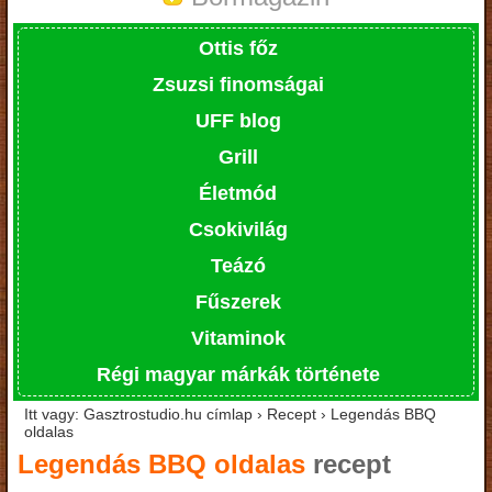
Ottis főz
Zsuzsi finomságai
UFF blog
Grill
Életmód
Csokivilág
Teázó
Fűszerek
Vitaminok
Régi magyar márkák története
Itt vagy: Gasztrostudio.hu címlap › Recept › Legendás BBQ
oldalas
Legendás BBQ oldalas
recept