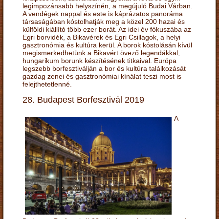
legimpozánsabb helyszínén, a megújuló Budai Várban.
A vendégek nappal és este is káprázatos panoráma
társaságában kóstolhatják meg a közel 200 hazai és
külföldi kiállító több ezer borát. Az idei év fókuszába az
Egri borvidék, a Bikavérek és Egri Csillagok, a helyi
gasztronómia és kultúra kerül. A borok kóstolásán kívül
megismerkedhetünk a Bikavért övező legendákkal,
hungarikum borunk készítésének titkaival. Európa
legszebb borfesztiválján a bor és kultúra találkozását
gazdag zenei és gasztronómiai kínálat teszi most is
felejthetetlenné.
28. Budapest Borfesztivál 2019
A