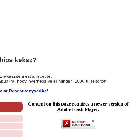
hips keksz?
 elkészíteni ezt a receptet?
nlapunkra, hogy nyerhess vele! Minden 1000 új feltöltött
a saját Receptkönyvedbe!
Content on this page requires a newer version of
Adobe Flash Player.