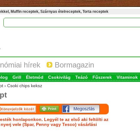
kel, Muffin receptek, Szárnyas ételreceptek, Torta receptek
nómiai hírek
Bormagazin
blog
Grill
Életmód
Csokivilág
Teázó
Fűszerek
Vitaminok
pt › Csoki chips keksz
pt
esték honlaponkon. Legyél te az első aki feltölti az
s nyerj vele (Spar, Penny vagy Tesco) vásárlási