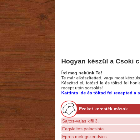
Hogyan készül a Csoki c
Írd meg nekünk Te!
Te már elkészítetted, vagy most készülsz
Készítsd el, fotózd le és töltsd fel ho
recept után sorsolás!
Kattints ide és töltsd fel recepted 
Ezeket keresték mások
Sajtos-vajas kifli 3.
Fagylaltos palacsinta
Epres melegszendvics