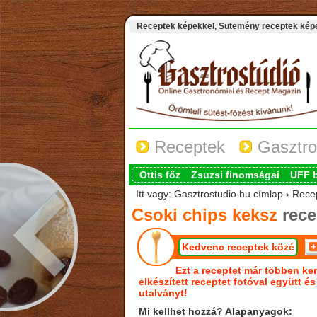
Receptek képekkel, Sütemény receptek képek
Receptek
Gasztro
Ottis főz
Zsuzsi finomságai
UFF 
Itt vagy: Gasztrostudio.hu címlap › Rece
Csoki chips keksz
rece
Kedvenc receptek közé
Ezt a receptet már többen ker
elkészített receptet fotóval együtt é
utalványt!
Mi kellhet hozzá? Alapanyagok: