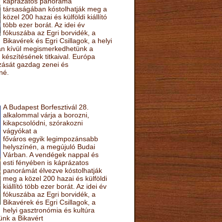
káprázatos panoráma
társaságában kóstolhatják meg a
közel 200 hazai és külföldi kiállító
több ezer borát. Az idei év
fókuszába az Egri borvidék, a
Bikavérek és Egri Csillagok, a helyi
sán kívül megismerkedhetünk a
készítésének titkaival. Európa
ozását gazdag zenei és
né.
A Budapest Borfesztivál 28.
alkalommal várja a borozni,
kikapcsolódni, szórakozni
vágyókat a
főváros egyik legimpozánsabb
helyszínén, a megújuló Budai
Várban. A vendégek nappal és
esti fényében is káprázatos
panorámát élvezve kóstolhatják
meg a közel 200 hazai és külföldi
kiállító több ezer borát. Az idei év
fókuszába az Egri borvidék, a
Bikavérek és Egri Csillagok, a
helyi gasztronómia és kultúra
ünk a Bikavért