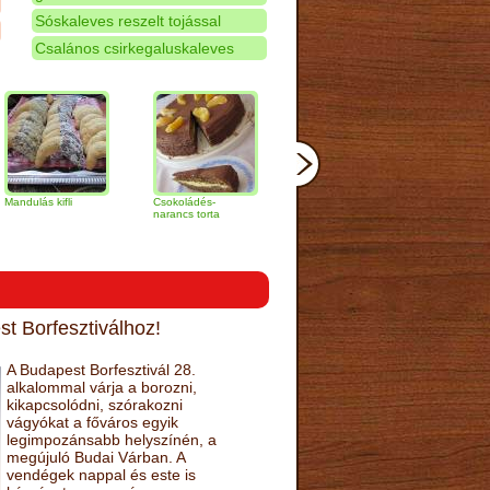
Sóskaleves reszelt tojással
Csalános csirkegaluskaleves
kifli
Csokoládés-
Vaníliakrémes
Krumplipüré
narancs torta
gomb szelet
koszorú sütőtökke
t Borfesztiválhoz!
A Budapest Borfesztivál 28.
alkalommal várja a borozni,
kikapcsolódni, szórakozni
vágyókat a főváros egyik
legimpozánsabb helyszínén, a
megújuló Budai Várban. A
vendégek nappal és este is