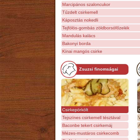
Marcipános szaloncukor
Tűzdelt csirkemell
Káposztás nokedli
Tejfölös-gombás zöldborsófőzelék
Mandulás kalács
Bakonyi borda
Kínai mangós csirke
Zsuzsi finomságai
Csirkepörkölt
Tejszínes csirkemell tésztával
Baconbe tekert csirkemáj
Mézes-mustáros csirkecomb
M