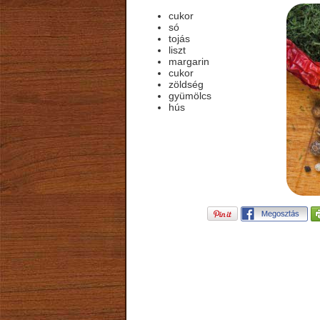
cukor
só
tojás
liszt
margarin
cukor
zöldség
gyümölcs
hús