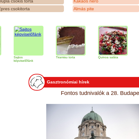
upla csokis torta
Kakaós néró
pres csokitorta
Almás pite
Sajtos
Tiramisu torta
Quinoa saláta
Mandulás 
képviselőfánk
Gasztronómiai hírek
Fontos tudnivalók a 28. Budapes