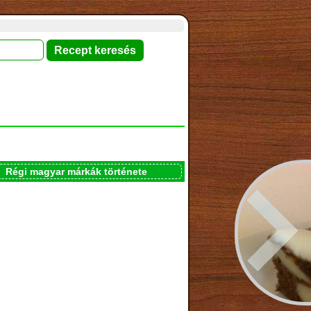
Régi magyar márkák története