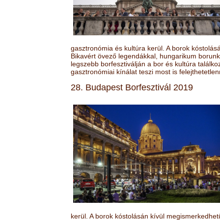
gasztronómia és kultúra kerül. A borok kóstolá
Bikavért övező legendákkal, hungarikum borunk 
legszebb borfesztiválján a bor és kultúra találk
gasztronómiai kínálat teszi most is felejthetetlen
28. Budapest Borfesztivál 2019
kerül. A borok kóstolásán kívül megismerkedhet