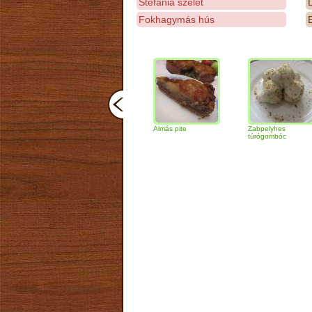
Stefánia szelet
D
Fokhagymás hús
E
Kakaós néró
Almás pite
Zabpelyhes
túrógombóc