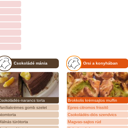
Csokoládé mánia
Orsi a konyhában
Csokoládés-narancs torta
Brokkolis krémsajtos muffin
Vaníliakrémes gomb szelet
Epres-citromos frissítő
Atomtorta
Csokoládés-diós szendvics
álnás túrótorta
Magvas-sajtos rúd