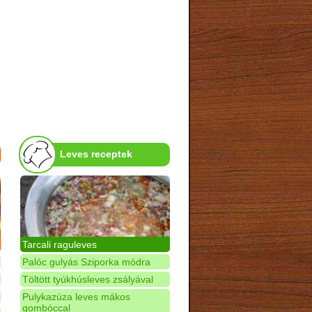
Leves receptek
Tarcali raguleves
Palóc gulyás Sziporka módra
Töltött tyúkhúsleves zsályával
Pulykazúza leves mákos
gombóccal