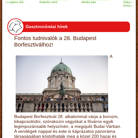
sajtos rúd
Kakaós néró
Almás pite
Zabpelyhes
túrógombóc
Gasztronómiai hírek
Fontos tudnivalók a 28. Budapest
Borfesztiválhoz!
A
Budapest Borfesztivál 28. alkalommal várja a borozni,
kikapcsolódni, szórakozni vágyókat a főváros egyik
legimpozánsabb helyszínén, a megújuló Budai Várban.
A vendégek nappal és este is káprázatos panoráma
társaságában kóstolhatják meg a közel 200 hazai és