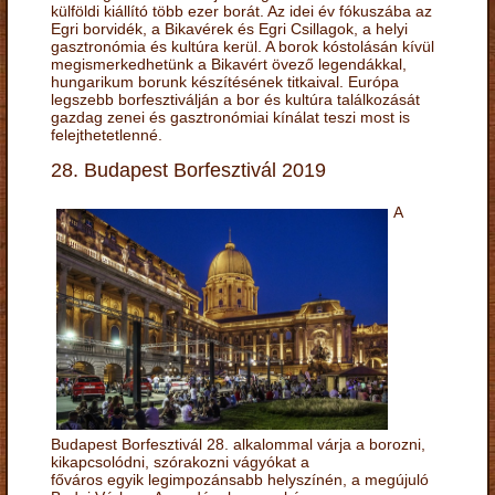
külföldi kiállító több ezer borát. Az idei év fókuszába az
Egri borvidék, a Bikavérek és Egri Csillagok, a helyi
gasztronómia és kultúra kerül. A borok kóstolásán kívül
megismerkedhetünk a Bikavért övező legendákkal,
hungarikum borunk készítésének titkaival. Európa
legszebb borfesztiválján a bor és kultúra találkozását
gazdag zenei és gasztronómiai kínálat teszi most is
felejthetetlenné.
28. Budapest Borfesztivál 2019
A
Budapest Borfesztivál 28. alkalommal várja a borozni,
kikapcsolódni, szórakozni vágyókat a
főváros egyik legimpozánsabb helyszínén, a megújuló