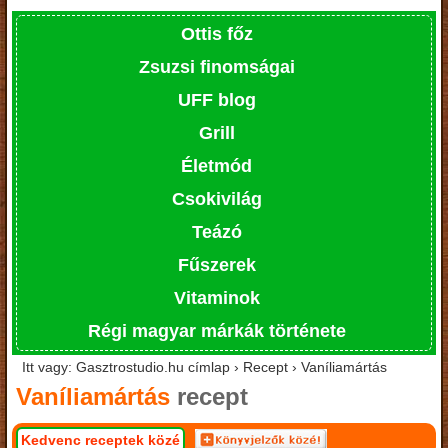
Ottis főz
Zsuzsi finomságai
UFF blog
Grill
Életmód
Csokivilág
Teázó
Fűszerek
Vitaminok
Régi magyar márkák története
Itt vagy: Gasztrostudio.hu címlap › Recept › Vaníliamártás
Vaníliamártás
recept
Kedvenc receptek közé