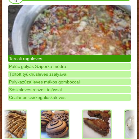
Tarcali raguleves
Palóc gulyás Sziporka módra
Töltött tyúkhúsleves zsályával
Pulykazúza leves mákos gombóccal
Sóskaleves reszelt tojással
Csalános csirkegaluskaleves