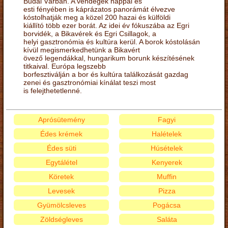
Budai Várban. A vendégek nappal és
esti fényében is káprázatos panorámát élvezve
kóstolhatják meg a közel 200 hazai és külföldi
kiállító több ezer borát. Az idei év fókuszába az Egri
borvidék, a Bikavérek és Egri Csillagok, a
helyi gasztronómia és kultúra kerül. A borok kóstolásán
kívül megismerkedhetünk a Bikavért
övező legendákkal, hungarikum borunk készítésének
titkaival. Európa legszebb
borfesztiválján a bor és kultúra találkozását gazdag
zenei és gasztronómiai kínálat teszi most
is felejthetetlenné.
Aprósütemény
Fagyi
Édes krémek
Halételek
Édes süti
Húsételek
Egytálétel
Kenyerek
Köretek
Muffin
Levesek
Pizza
Gyümölcsleves
Pogácsa
Zöldségleves
Saláta