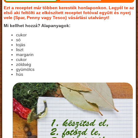
Ezt a receptet már többen keresték honlaponkon. Legyél te az
első aki feltölti az elkészített receptet fotóval együtt és nyerj
vele (Spar, Penny vagy Tesco) vásárlási utalványt!
Mi kellhet hozzá? Alapanyagok:
cukor
só
tojás
liszt
margarin
cukor
zöldség
gyümölcs
hús