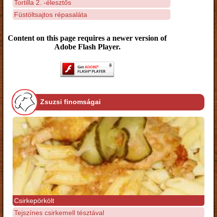
Tortilla 2. -élesztős
Füstöltsajtos répasaláta
Content on this page requires a newer version of
Adobe Flash Player.
Zsuzsi finomságai
Csirkepörkölt
Tejszínes csirkemell tésztával