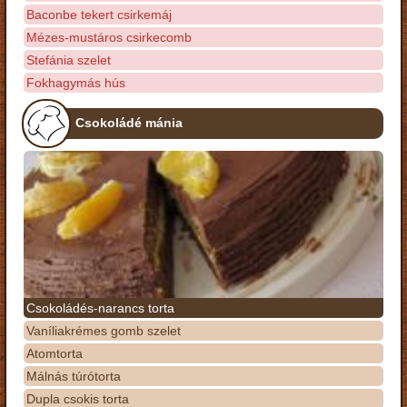
Baconbe tekert csirkemáj
Mézes-mustáros csirkecomb
Stefánia szelet
Fokhagymás hús
Csokoládé mánia
Csokoládés-narancs torta
Vaníliakrémes gomb szelet
Atomtorta
Málnás túrótorta
Dupla csokis torta