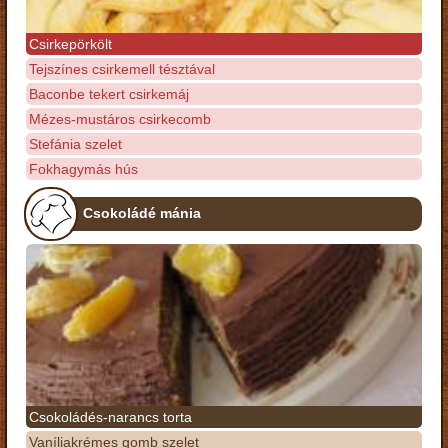
Csirkepörkölt
Tejszínes csirkemell tésztával
Baconbe tekert csirkemáj
Mézes-mustáros csirkecomb
Stefánia szelet
Fokhagymás hús
Csokoládé mánia
Csokoládés-narancs torta
Vaníliakrémes gomb szelet