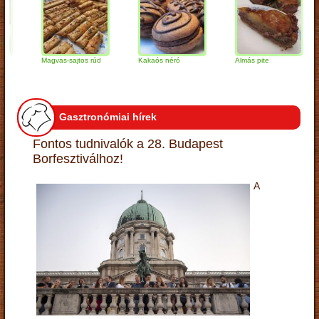
Magvas-sajtos rúd
Kakaós néró
Almás pite
Za
tú
Gasztronómiai hírek
Fontos tudnivalók a 28. Budapest
Borfesztiválhoz!
A