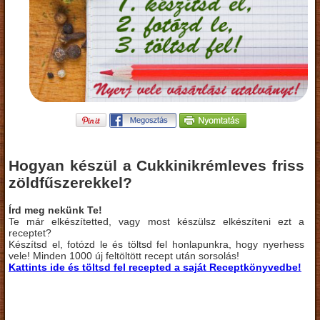
Hogyan készül a Cukkinikrémleves friss
zöldfűszerekkel?
Írd meg nekünk Te!
Te már elkészítetted, vagy most készülsz elkészíteni ezt a
receptet?
Készítsd el, fotózd le és töltsd fel honlapunkra, hogy nyerhess
vele! Minden 1000 új feltöltött recept után sorsolás!
Kattints ide és töltsd fel recepted a saját Receptkönyvedbe!