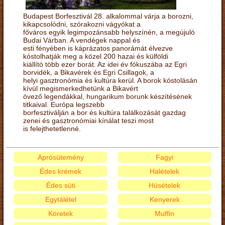
Budapest Borfesztivál 28. alkalommal várja a borozni,
kikapcsolódni, szórakozni vágyókat a
főváros egyik legimpozánsabb helyszínén, a megújuló
Budai Várban. A vendégek nappal és
esti fényében is káprázatos panorámát élvezve
kóstolhatják meg a közel 200 hazai és külföldi
kiállító több ezer borát. Az idei év fókuszába az Egri
borvidék, a Bikavérek és Egri Csillagok, a
helyi gasztronómia és kultúra kerül. A borok kóstolásán
kívül megismerkedhetünk a Bikavért
övező legendákkal, hungarikum borunk készítésének
titkaival. Európa legszebb
borfesztiválján a bor és kultúra találkozását gazdag
zenei és gasztronómiai kínálat teszi most
is felejthetetlenné.
Aprósütemény
Fagyi
Édes krémek
Halételek
Édes süti
Húsételek
Egytálétel
Kenyerek
Köretek
Muffin