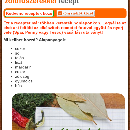
zöldfűszerekkel
recept
Kedvenc receptek közé
Ezt a receptet már többen keresték honlaponkon. Legyél te az
első aki feltölti az elkészített receptet fotóval együtt és nyerj
vele (Spar, Penny vagy Tesco) vásárlási utalványt!
Mi kellhet hozzá? Alapanyagok:
cukor
só
tojás
liszt
margarin
cukor
zöldség
gyümölcs
hús