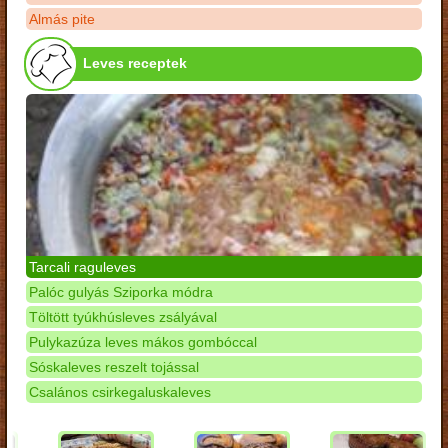
Almás pite
Leves receptek
Tarcali raguleves
Palóc gulyás Sziporka módra
Töltött tyúkhúsleves zsályával
Pulykazúza leves mákos gombóccal
Sóskaleves reszelt tojással
Csalános csirkegaluskaleves