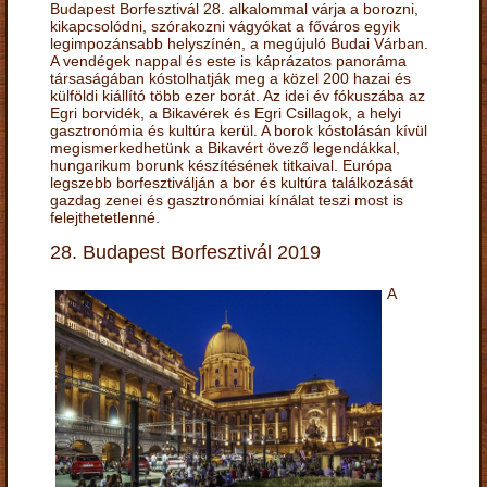
Budapest Borfesztivál 28. alkalommal várja a borozni,
kikapcsolódni, szórakozni vágyókat a főváros egyik
legimpozánsabb helyszínén, a megújuló Budai Várban.
A vendégek nappal és este is káprázatos panoráma
társaságában kóstolhatják meg a közel 200 hazai és
külföldi kiállító több ezer borát. Az idei év fókuszába az
Egri borvidék, a Bikavérek és Egri Csillagok, a helyi
gasztronómia és kultúra kerül. A borok kóstolásán kívül
megismerkedhetünk a Bikavért övező legendákkal,
hungarikum borunk készítésének titkaival. Európa
legszebb borfesztiválján a bor és kultúra találkozását
gazdag zenei és gasztronómiai kínálat teszi most is
felejthetetlenné.
28. Budapest Borfesztivál 2019
A