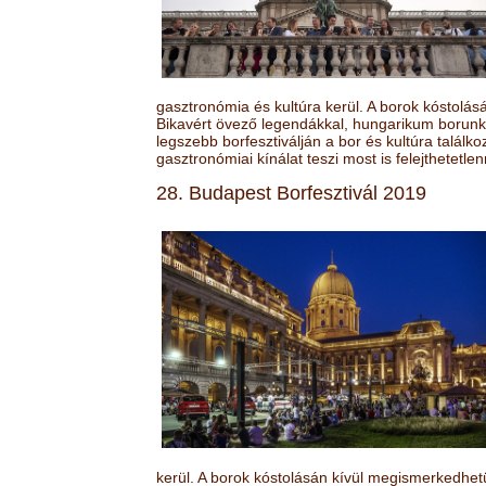
gasztronómia és kultúra kerül. A borok kóstolá
Bikavért övező legendákkal, hungarikum borunk 
legszebb borfesztiválján a bor és kultúra találk
gasztronómiai kínálat teszi most is felejthetetlen
28. Budapest Borfesztivál 2019
kerül. A borok kóstolásán kívül megismerkedhet