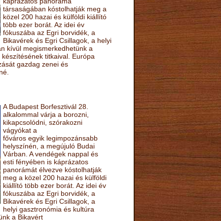
káprázatos panoráma
társaságában kóstolhatják meg a
közel 200 hazai és külföldi kiállító
több ezer borát. Az idei év
fókuszába az Egri borvidék, a
Bikavérek és Egri Csillagok, a helyi
sán kívül megismerkedhetünk a
készítésének titkaival. Európa
ozását gazdag zenei és
né.
A Budapest Borfesztivál 28.
alkalommal várja a borozni,
kikapcsolódni, szórakozni
vágyókat a
főváros egyik legimpozánsabb
helyszínén, a megújuló Budai
Várban. A vendégek nappal és
esti fényében is káprázatos
panorámát élvezve kóstolhatják
meg a közel 200 hazai és külföldi
kiállító több ezer borát. Az idei év
fókuszába az Egri borvidék, a
Bikavérek és Egri Csillagok, a
helyi gasztronómia és kultúra
ünk a Bikavért