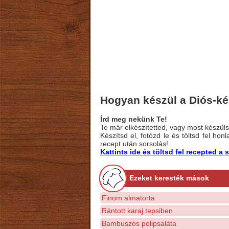
Hogyan készül a Diós-ké
Írd meg nekünk Te!
Te már elkészítetted, vagy most készülsz
Készítsd el, fotózd le és töltsd fel ho
recept után sorsolás!
Kattints ide és töltsd fel recepted 
Ezeket keresték mások
Finom almatorta
Rántott karaj tepsiben
Bambuszos polipsaláta