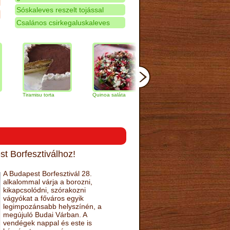
Sóskaleves reszelt tojással
Csalános csirkegaluskaleves
Tiramisu torta
Quinoa saláta
Mandulás kifli
Csokolád
narancs t
t Borfesztiválhoz!
A Budapest Borfesztivál 28.
alkalommal várja a borozni,
kikapcsolódni, szórakozni
vágyókat a főváros egyik
legimpozánsabb helyszínén, a
megújuló Budai Várban. A
vendégek nappal és este is