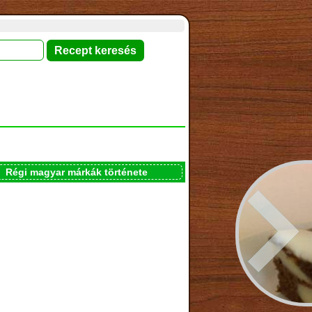
Régi magyar márkák története