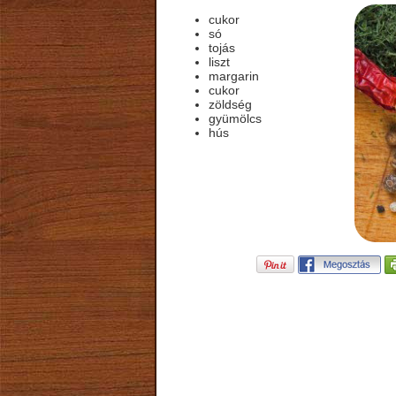
cukor
só
tojás
liszt
margarin
cukor
zöldség
gyümölcs
hús