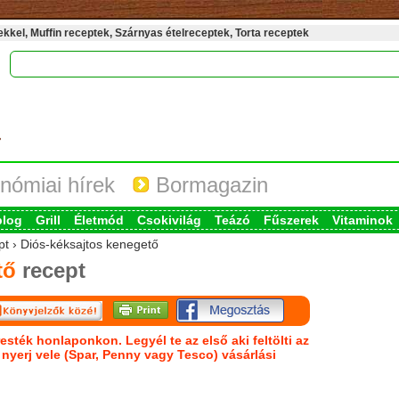
kel, Muffin receptek, Szárnyas ételreceptek, Torta receptek
nómiai hírek
Bormagazin
blog
Grill
Életmód
Csokivilág
Teázó
Fűszerek
Vitaminok
pt › Diós-kéksajtos kenegető
tő
recept
esték honlaponkon. Legyél te az első aki feltölti az
s nyerj vele (Spar, Penny vagy Tesco) vásárlási