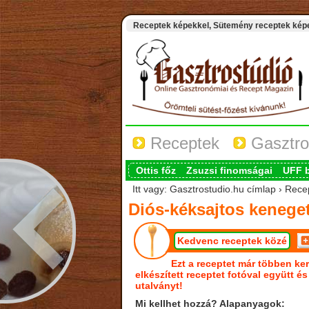
Receptek képekkel, Sütemény receptek képek
Receptek
Gasztro
Ottis főz
Zsuzsi finomságai
UFF 
Itt vagy: Gasztrostudio.hu címlap › Rece
Diós-kéksajtos kenege
Kedvenc receptek közé
Ezt a receptet már többen ker
elkészített receptet fotóval együtt é
utalványt!
Mi kellhet hozzá? Alapanyagok: