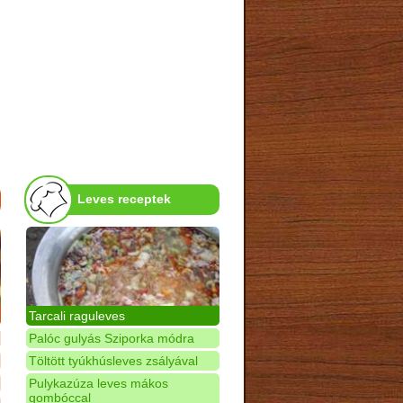
Leves receptek
Tarcali raguleves
Palóc gulyás Sziporka módra
Töltött tyúkhúsleves zsályával
Pulykazúza leves mákos
gombóccal