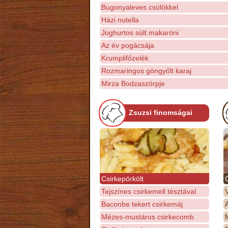
Bugonyaleves csülökkel
Házi nutella
Joghurtos sült makaróni
Az év pogácsája
Krumplifőzelék
Rozmaringos göngyőlt karaj
Mirza Bodzaszörpje
Zsuzsi finomságai
Csirkepörkölt
Tejszínes csirkemell tésztával
Baconbe tekert csirkemáj
Mézes-mustáros csirkecomb
M