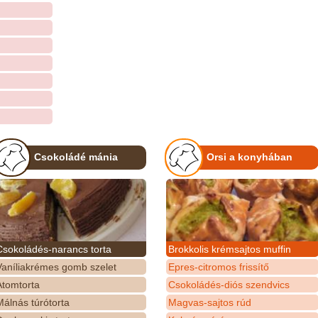
Csokoládé mánia
Orsi a konyhában
Csokoládés-narancs torta
Brokkolis krémsajtos muffin
Vaníliakrémes gomb szelet
Epres-citromos frissítő
Atomtorta
Csokoládés-diós szendvics
álnás túrótorta
Magvas-sajtos rúd