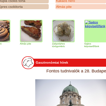
upla csokis torta
Kakaós néró
pres csokitorta
Almás pite
Almás pite
Zabpelyhes
Sajtos
túrógombóc
képviselőfánk
Gasztronómiai hírek
Fontos tudnivalók a 28. Budapes