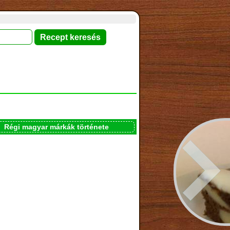
Régi magyar márkák története