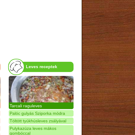
Leves receptek
Tarcali raguleves
Palóc gulyás Sziporka módra
Töltött tyúkhúsleves zsályával
Pulykazúza leves mákos
gombóccal