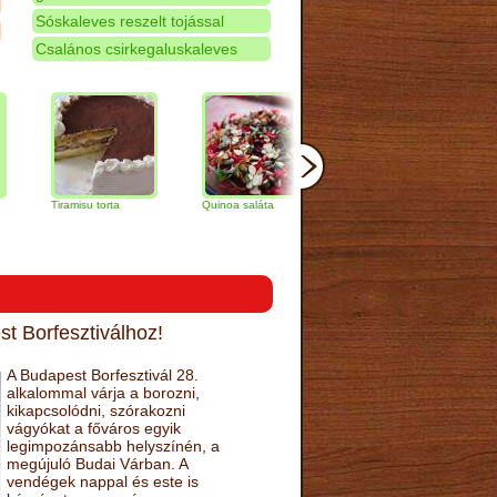
Sóskaleves reszelt tojással
Csalános csirkegaluskaleves
Tiramisu torta
Quinoa saláta
Mandulás kifli
Csoko
naranc
t Borfesztiválhoz!
A Budapest Borfesztivál 28.
alkalommal várja a borozni,
kikapcsolódni, szórakozni
vágyókat a főváros egyik
legimpozánsabb helyszínén, a
megújuló Budai Várban. A
vendégek nappal és este is