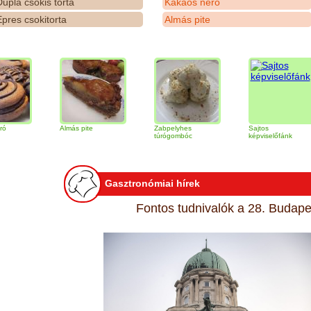
upla csokis torta
Kakaós néró
pres csokitorta
Almás pite
Almás pite
Zabpelyhes
Sajtos
túrógombóc
képviselőfánk
Gasztronómiai hírek
Fontos tudnivalók a 28. Budapes