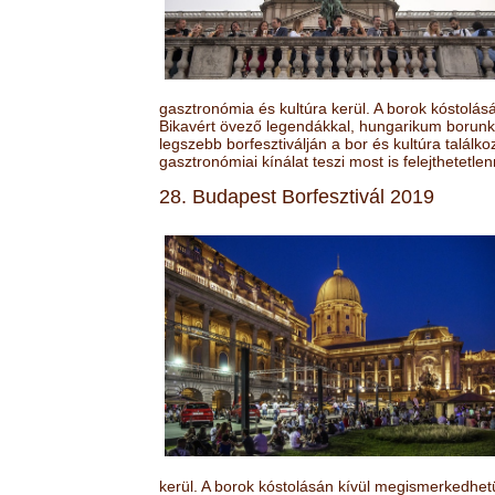
gasztronómia és kultúra kerül. A borok kóstolá
Bikavért övező legendákkal, hungarikum borunk 
legszebb borfesztiválján a bor és kultúra találk
gasztronómiai kínálat teszi most is felejthetetlen
28. Budapest Borfesztivál 2019
kerül. A borok kóstolásán kívül megismerkedhet