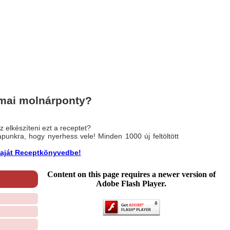
mai molnárponty?
 elkészíteni ezt a receptet?
nlapunkra, hogy nyerhess vele! Minden 1000 új feltöltött
a saját Receptkönyvedbe!
Content on this page requires a newer version of
Adobe Flash Player.