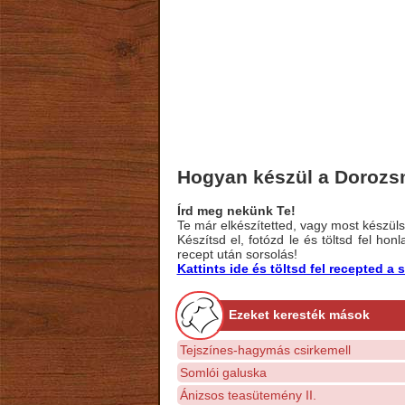
Hogyan készül a Dorozs
Írd meg nekünk Te!
Te már elkészítetted, vagy most készülsz
Készítsd el, fotózd le és töltsd fel ho
recept után sorsolás!
Kattints ide és töltsd fel recepted 
Ezeket keresték mások
Tejszínes-hagymás csirkemell
Somlói galuska
Ánizsos teasütemény II.