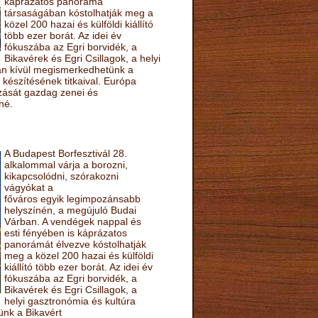
káprázatos panoráma
társaságában kóstolhatják meg a
közel 200 hazai és külföldi kiállító
több ezer borát. Az idei év
fókuszába az Egri borvidék, a
Bikavérek és Egri Csillagok, a helyi
sán kívül megismerkedhetünk a
készítésének titkaival. Európa
ozását gazdag zenei és
né.
A Budapest Borfesztivál 28.
alkalommal várja a borozni,
kikapcsolódni, szórakozni
vágyókat a
főváros egyik legimpozánsabb
helyszínén, a megújuló Budai
Várban. A vendégek nappal és
esti fényében is káprázatos
panorámát élvezve kóstolhatják
meg a közel 200 hazai és külföldi
kiállító több ezer borát. Az idei év
fókuszába az Egri borvidék, a
Bikavérek és Egri Csillagok, a
helyi gasztronómia és kultúra
ünk a Bikavért