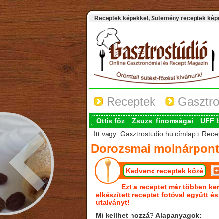
Receptek képekkel, Sütemény receptek képek
Receptek
Gasztro
Ottis főz
Zsuzsi finomságai
UFF 
Itt vagy: Gasztrostudio.hu címlap › Rec
Dorozsmai molnárpont
Kedvenc receptek közé
Ezt a receptet már többen ker
elkészített receptet fotóval együtt é
utalványt!
Mi kellhet hozzá? Alapanyagok: