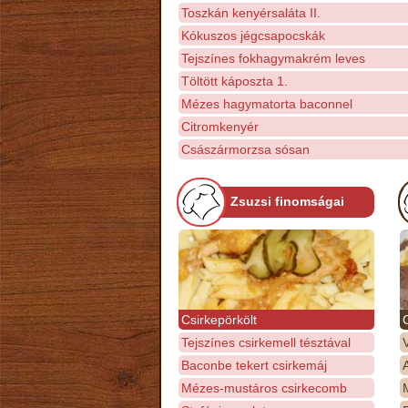
Toszkán kenyérsaláta II.
Kókuszos jégcsapocskák
Tejszínes fokhagymakrém leves
Töltött káposzta 1.
Mézes hagymatorta baconnel
Citromkenyér
Császármorzsa sósan
Zsuzsi finomságai
Csirkepörkölt
Tejszínes csirkemell tésztával
Baconbe tekert csirkemáj
Mézes-mustáros csirkecomb
M