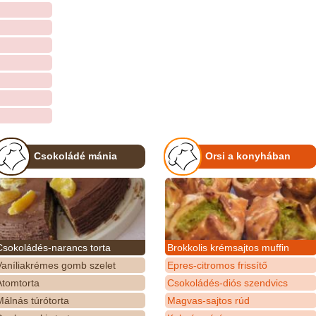
Csokoládé mánia
Orsi a konyhában
Csokoládés-narancs torta
Brokkolis krémsajtos muffin
Vaníliakrémes gomb szelet
Epres-citromos frissítő
Atomtorta
Csokoládés-diós szendvics
álnás túrótorta
Magvas-sajtos rúd