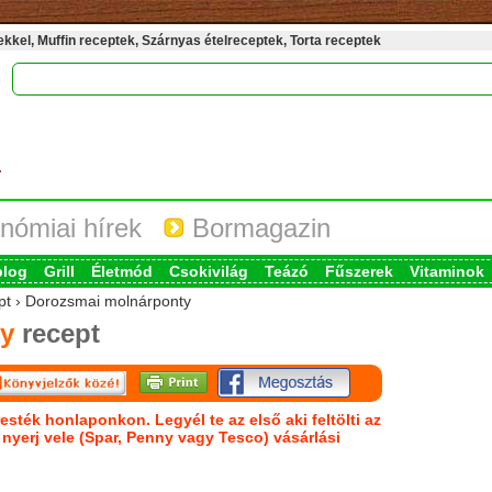
kel, Muffin receptek, Szárnyas ételreceptek, Torta receptek
nómiai hírek
Bormagazin
blog
Grill
Életmód
Csokivilág
Teázó
Fűszerek
Vitaminok
ept › Dorozsmai molnárponty
y
recept
esték honlaponkon. Legyél te az első aki feltölti az
s nyerj vele (Spar, Penny vagy Tesco) vásárlási