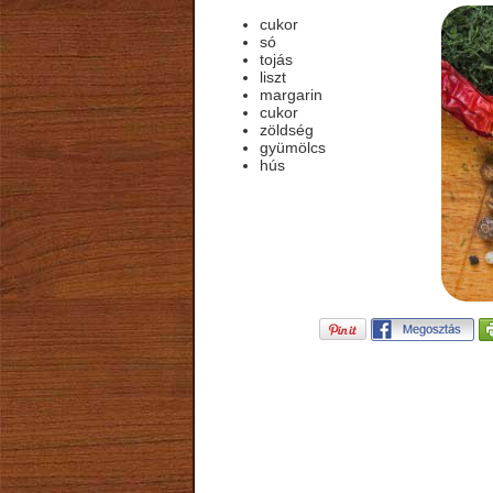
cukor
só
tojás
liszt
margarin
cukor
zöldség
gyümölcs
hús