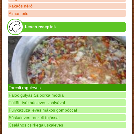
Kakaós néró
Almás pite
Leves receptek
Tarcali raguleves
Palóc gulyás Sziporka módra
Töltött tyúkhúsleves zsályával
Pulykazúza leves mákos gombóccal
Sóskaleves reszelt tojással
Csalános csirkegaluskaleves