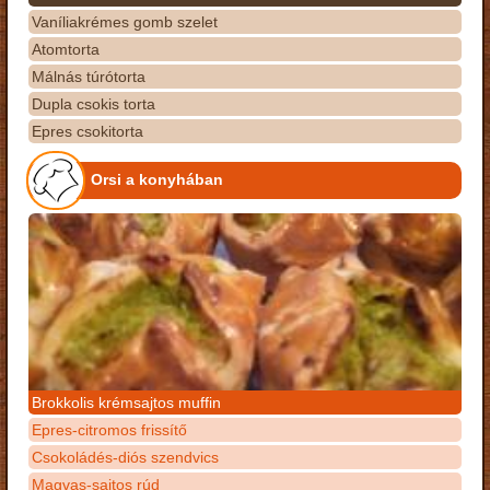
Vaníliakrémes gomb szelet
Atomtorta
Málnás túrótorta
Dupla csokis torta
Epres csokitorta
Orsi a konyhában
Brokkolis krémsajtos muffin
Epres-citromos frissítő
Csokoládés-diós szendvics
Magvas-sajtos rúd