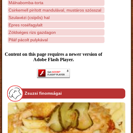
Málnabomba-torta
Csirkemell pirított mandulával, mustáros szósszal
Szulavézi (csípős) hal
Epres roséfagylalt
Zöldséges rizs gazdagon
Piláf pácolt pulykával
Content on this page requires a newer version of
Adobe Flash Player.
Zsuzsi finomságai