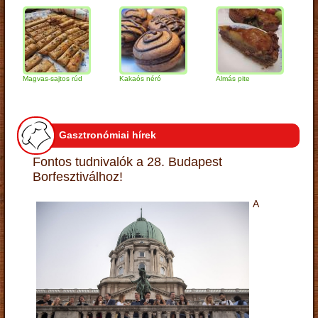
Magvas-sajtos rúd
Kakaós néró
Almás pite
Zabpely
túrógo
Gasztronómiai hírek
Fontos tudnivalók a 28. Budapest
Borfesztiválhoz!
A