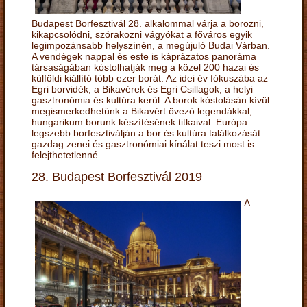
Budapest Borfesztivál 28. alkalommal várja a borozni,
kikapcsolódni, szórakozni vágyókat a főváros egyik
legimpozánsabb helyszínén, a megújuló Budai Várban.
A vendégek nappal és este is káprázatos panoráma
társaságában kóstolhatják meg a közel 200 hazai és
külföldi kiállító több ezer borát. Az idei év fókuszába az
Egri borvidék, a Bikavérek és Egri Csillagok, a helyi
gasztronómia és kultúra kerül. A borok kóstolásán kívül
megismerkedhetünk a Bikavért övező legendákkal,
hungarikum borunk készítésének titkaival. Európa
legszebb borfesztiválján a bor és kultúra találkozását
gazdag zenei és gasztronómiai kínálat teszi most is
felejthetetlenné.
28. Budapest Borfesztivál 2019
A