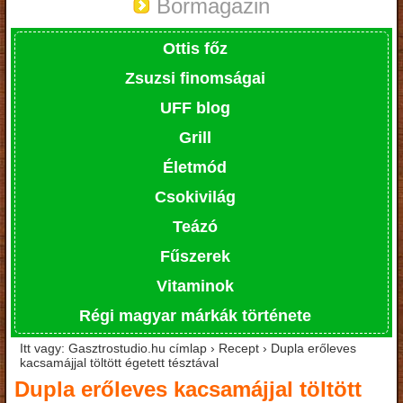
Bormagazin
Ottis főz
Zsuzsi finomságai
UFF blog
Grill
Életmód
Csokivilág
Teázó
Fűszerek
Vitaminok
Régi magyar márkák története
Itt vagy: Gasztrostudio.hu címlap › Recept › Dupla erőleves
kacsamájjal töltött égetett tésztával
Dupla erőleves kacsamájjal töltött