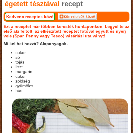
égetett tésztával
recept
Kedvenc receptek közé
Ezt a receptet már többen keresték honlaponkon. Legyél te az
első aki feltölti az elkészített receptet fotóval együtt és nyerj
vele (Spar, Penny vagy Tesco) vásárlási utalványt!
Mi kellhet hozzá? Alapanyagok:
cukor
só
tojás
liszt
margarin
cukor
zöldség
gyümölcs
hús