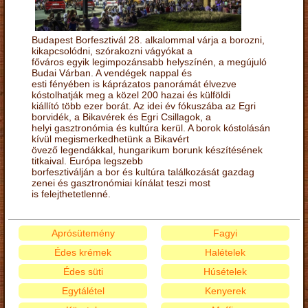
Budapest Borfesztivál 28. alkalommal várja a borozni,
kikapcsolódni, szórakozni vágyókat a
főváros egyik legimpozánsabb helyszínén, a megújuló
Budai Várban. A vendégek nappal és
esti fényében is káprázatos panorámát élvezve
kóstolhatják meg a közel 200 hazai és külföldi
kiállító több ezer borát. Az idei év fókuszába az Egri
borvidék, a Bikavérek és Egri Csillagok, a
helyi gasztronómia és kultúra kerül. A borok kóstolásán
kívül megismerkedhetünk a Bikavért
övező legendákkal, hungarikum borunk készítésének
titkaival. Európa legszebb
borfesztiválján a bor és kultúra találkozását gazdag
zenei és gasztronómiai kínálat teszi most
is felejthetetlenné.
Aprósütemény
Fagyi
Édes krémek
Halételek
Édes süti
Húsételek
Egytálétel
Kenyerek