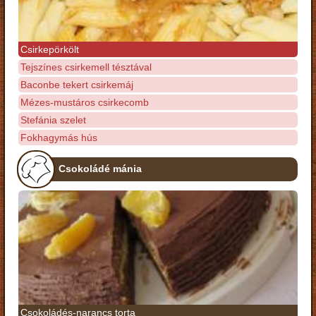
Csirkepörkölt
Tejszínes csirkemell tésztával
Baconbe tekert csirkemáj
Mézes-mustáros csirkecomb
Stefánia szelet
Fokhagymás hús
Csokoládé mánia
Csokoládés-narancs torta