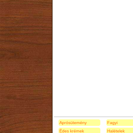
Aprósütemény
Fagyi
Édes krémek
Halételek