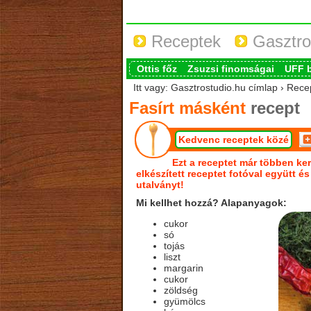
Receptek
Gasztro
Ottis főz
Zsuzsi finomságai
UFF 
Itt vagy: Gasztrostudio.hu címlap › Rece
Fasírt másként
recept
Kedvenc receptek közé
Ezt a receptet már többen ker
elkészített receptet fotóval együtt é
utalványt!
Mi kellhet hozzá? Alapanyagok:
cukor
só
tojás
liszt
margarin
cukor
zöldség
gyümölcs