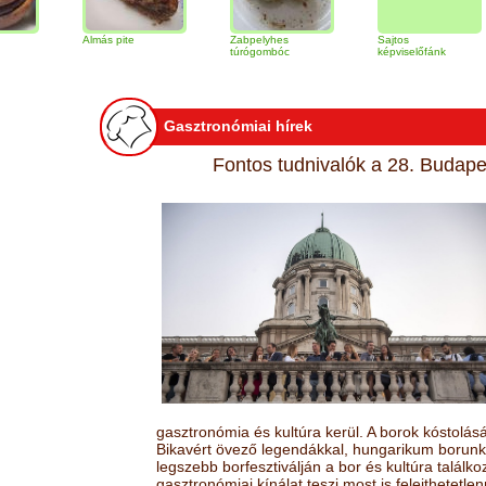
Almás pite
Zabpelyhes
Sajtos
Tir
túrógombóc
képviselőfánk
Gasztronómiai hírek
Fontos tudnivalók a 28. Budapes
gasztronómia és kultúra kerül. A borok kóstolá
Bikavért övező legendákkal, hungarikum borunk 
legszebb borfesztiválján a bor és kultúra találk
gasztronómiai kínálat teszi most is felejthetetlen