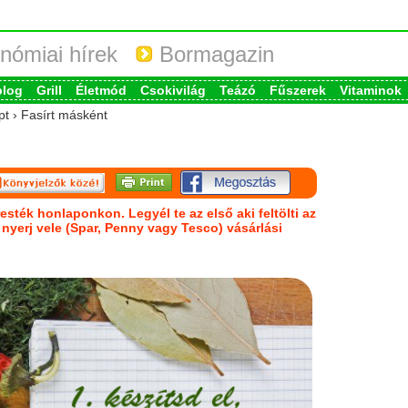
nómiai hírek
Bormagazin
blog
Grill
Életmód
Csokivilág
Teázó
Fűszerek
Vitaminok
pt › Fasírt másként
esték honlaponkon. Legyél te az első aki feltölti az
s nyerj vele (Spar, Penny vagy Tesco) vásárlási