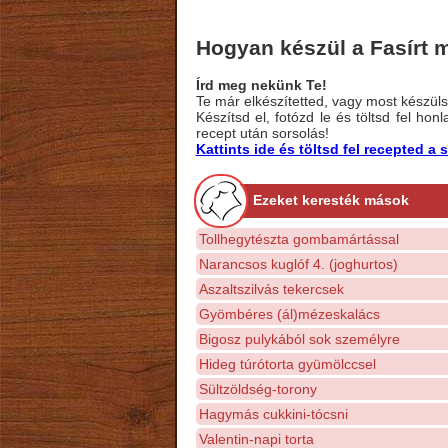
Hogyan készül a Fasírt 
Írd meg nekünk Te!
Te már elkészítetted, vagy most készülsz
Készítsd el, fotózd le és töltsd fel ho
recept után sorsolás!
Kattints ide és töltsd fel recepted 
Ezeket keresték mások
Tollhegytészta gombamártással
Narancsos kuglóf 4. (joghurtos)
Aszaltszilvás tekercsek
Gyömbéres (ál)mézeskalács
Bigosz pulykából sok személyre
Hideg túrótorta gyümölccsel
Sültzöldség-torony
Hagymás cukkini-tócsni
Valentin-napi torta