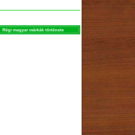
Régi magyar márkák története