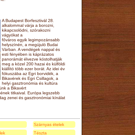
A Budapest Borfesztivál 28.
alkalommal várja a borozni,
kikapcsolódni, szórakozni
vágyókat a
főváros egyik legimpozánsabb
helyszínén, a megújuló Budai
Várban. A vendégek nappal és
esti fényében is káprázatos
panorámát élvezve kóstolhatják
meg a közel 200 hazai és külföldi
kiállító több ezer borát. Az idei év
fókuszába az Egri borvidék, a
Bikavérek és Egri Csillagok, a
helyi gasztronómia és kultúra
ünk a Bikavért
nek titkaival. Európa legszebb
zdag zenei és gasztronómiai kínálat
Szárnyas ételek
elek
Tészta