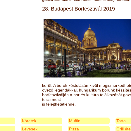
28. Budapest Borfesztivál 2019
kerül. A borok kóstolásán kívül megismerkedhet
övező legendákkal, hungarikum borunk készítésé
borfesztiválján a bor és kultúra találkozását ga
teszi most
is felejthetetlenné.
Köretek
Muffin
Torta
Levesek
Pizza
Grill ét