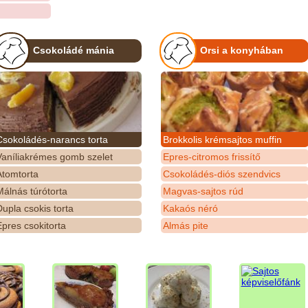
Csokoládé mánia
Orsi a konyhában
Csokoládés-narancs torta
Brokkolis krémsajtos muffin
Vaníliakrémes gomb szelet
Epres-citromos frissítő
Atomtorta
Csokoládés-diós szendvics
álnás túrótorta
Magvas-sajtos rúd
upla csokis torta
Kakaós néró
pres csokitorta
Almás pite