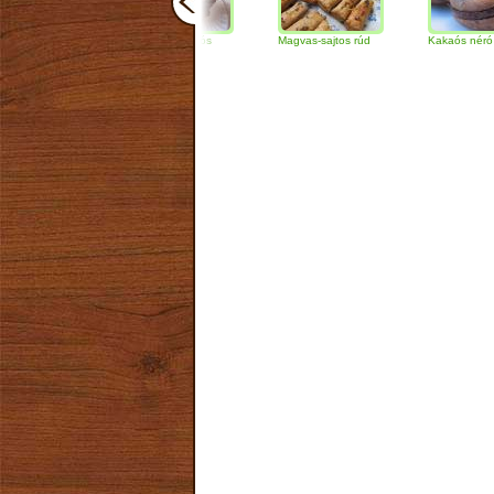
Csokoládés-diós
Magvas-sajtos rúd
Kakaós néró
szendvics