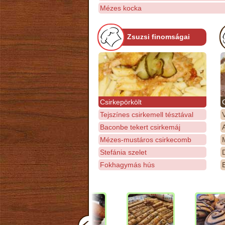
Mézes kocka
Zsuzsi finomságai
Csirkepörkölt
Tejszínes csirkemell tésztával
Baconbe tekert csirkemáj
Mézes-mustáros csirkecomb
M
Stefánia szelet
D
Fokhagymás hús
E