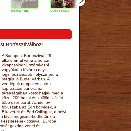
amisu torta
Quinoa saláta
Mandulás kifli
Csokoládés
narancs tor
t Borfesztiválhoz!
A Budapest Borfesztivál 28.
alkalommal várja a borozni,
kikapcsolódni, szórakozni
vágyókat a főváros egyik
legimpozánsabb helyszínén, a
megújuló Budai Várban. A
vendégek nappal és este is
káprázatos panoráma
társaságában kóstolhatják meg a
közel 200 hazai és külföldi kiállító
több ezer borát. Az idei év
fókuszába az Egri borvidék, a
Bikavérek és Egri Csillagok, a helyi
sán kívül megismerkedhetünk a
készítésének titkaival. Európa
ozását gazdag zenei és
né.