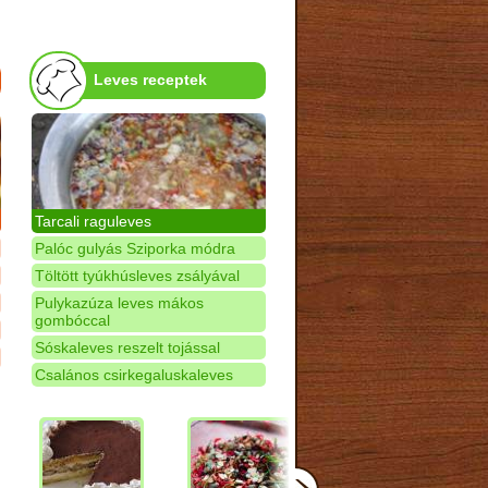
Leves receptek
Tarcali raguleves
Palóc gulyás Sziporka módra
Töltött tyúkhúsleves zsályával
Pulykazúza leves mákos
gombóccal
Sóskaleves reszelt tojással
Csalános csirkegaluskaleves