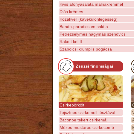
Kivis áfonyasaláta málnakrémmel
Diós krémes
Kozákvér (kávékülönlegesség)
Banán-paradicsom saláta
Petrezselymes hagymás szendvics
Rakott kel II.
Szabolcsi krumplis pogácsa
Zsuzsi finomságai
Csirkepörkölt
Tejszínes csirkemell tésztával
Baconbe tekert csirkemáj
Mézes-mustáros csirkecomb
M