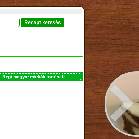
Régi magyar márkák története