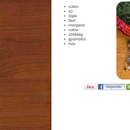
cukor
só
tojás
liszt
margarin
cukor
zöldség
gyümölcs
hús