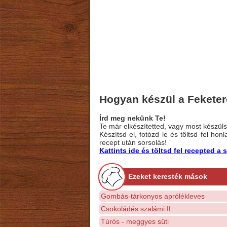
Hogyan készül a Feketer
Írd meg nekünk Te!
Te már elkészítetted, vagy most készülsz
Készítsd el, fotózd le és töltsd fel ho
recept után sorsolás!
Kattints ide és töltsd fel recepted 
Ezeket keresték mások
Gombás-tárkonyos aprólékleves
Csokoládés szalámi II.
Túrós - meggyes süti