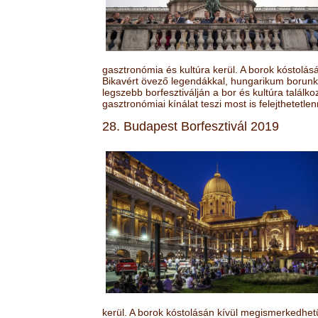
gasztronómia és kultúra kerül. A borok kóstolá
Bikavért övező legendákkal, hungarikum borunk 
legszebb borfesztiválján a bor és kultúra találk
gasztronómiai kínálat teszi most is felejthetetlen
28. Budapest Borfesztivál 2019
kerül. A borok kóstolásán kívül megismerkedhet