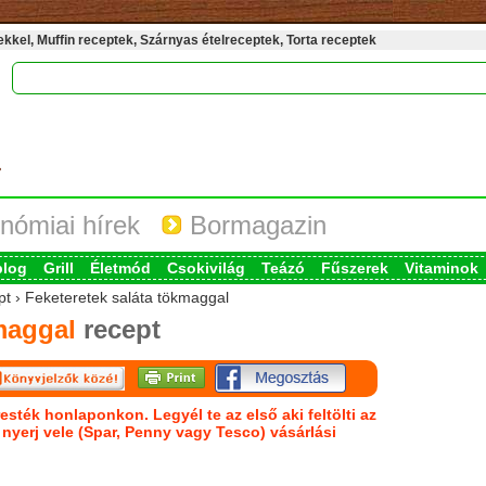
kel, Muffin receptek, Szárnyas ételreceptek, Torta receptek
nómiai hírek
Bormagazin
blog
Grill
Életmód
Csokivilág
Teázó
Fűszerek
Vitaminok
pt › Feketeretek saláta tökmaggal
maggal
recept
esték honlaponkon. Legyél te az első aki feltölti az
s nyerj vele (Spar, Penny vagy Tesco) vásárlási