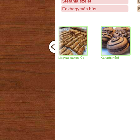
Stefánia szelet
D
Fokhagymás hús
E
Csokoládés-diós
Magvas-sajtos rúd
Kakaós néró
Almás p
szendvics