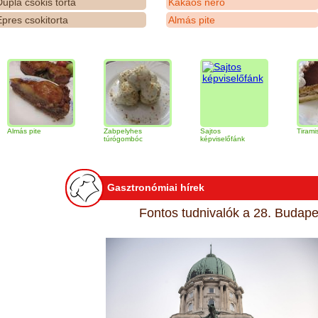
upla csokis torta
Kakaós néró
pres csokitorta
Almás pite
ite
Zabpelyhes
Sajtos
Tiramisu torta
túrógombóc
képviselőfánk
Gasztronómiai hírek
Fontos tudnivalók a 28. Budapes