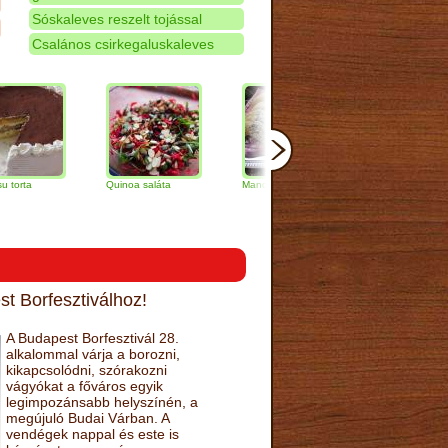
Sóskaleves reszelt tojással
Csalános csirkegaluskaleves
Quinoa saláta
Mandulás kifli
Csokoládés-
narancs torta
t Borfesztiválhoz!
A Budapest Borfesztivál 28.
alkalommal várja a borozni,
kikapcsolódni, szórakozni
vágyókat a főváros egyik
legimpozánsabb helyszínén, a
megújuló Budai Várban. A
vendégek nappal és este is