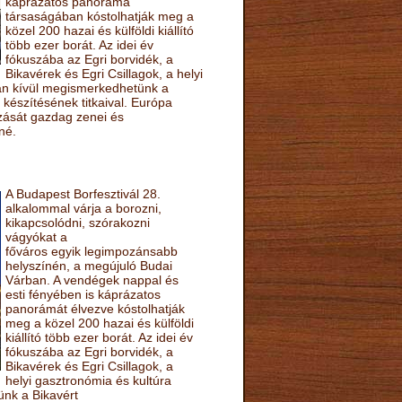
káprázatos panoráma
társaságában kóstolhatják meg a
közel 200 hazai és külföldi kiállító
több ezer borát. Az idei év
fókuszába az Egri borvidék, a
Bikavérek és Egri Csillagok, a helyi
sán kívül megismerkedhetünk a
készítésének titkaival. Európa
ozását gazdag zenei és
né.
A Budapest Borfesztivál 28.
alkalommal várja a borozni,
kikapcsolódni, szórakozni
vágyókat a
főváros egyik legimpozánsabb
helyszínén, a megújuló Budai
Várban. A vendégek nappal és
esti fényében is káprázatos
panorámát élvezve kóstolhatják
meg a közel 200 hazai és külföldi
kiállító több ezer borát. Az idei év
fókuszába az Egri borvidék, a
Bikavérek és Egri Csillagok, a
helyi gasztronómia és kultúra
ünk a Bikavért