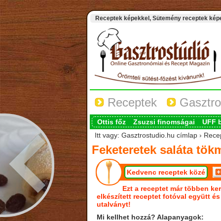
Receptek képekkel, Sütemény receptek képek
Receptek
Gasztro
Ottis főz
Zsuzsi finomságai
UFF 
Itt vagy: Gasztrostudio.hu címlap › Rece
Feketeretek saláta tök
Kedvenc receptek közé
Ezt a receptet már többen ker
elkészített receptet fotóval együtt é
utalványt!
Mi kellhet hozzá? Alapanyagok: