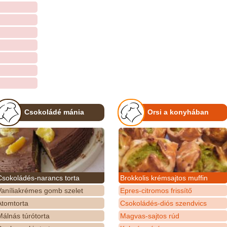
Csokoládé mánia
Orsi a konyhában
Csokoládés-narancs torta
Brokkolis krémsajtos muffin
Vaníliakrémes gomb szelet
Epres-citromos frissítő
Atomtorta
Csokoládés-diós szendvics
álnás túrótorta
Magvas-sajtos rúd