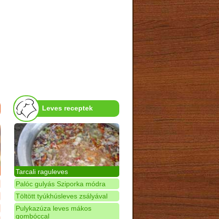
Leves receptek
Tarcali raguleves
Palóc gulyás Sziporka módra
Töltött tyúkhúsleves zsályával
Pulykazúza leves mákos
gombóccal