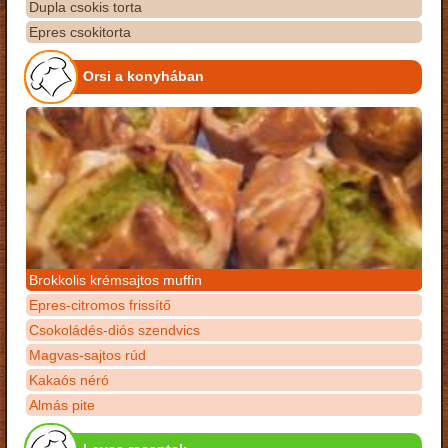
Dupla csokis torta
Epres csokitorta
Orsi a konyhában
Brokkolis krémsajtos muffin
Epres-citromos frissítő
Csokoládés-diós szendvics
Magvas-sajtos rúd
Kakaós néró
Almás pite