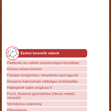
Ezeket keresték mások
Padlizsán és cukkini szezámmagos bundában
Grízes-mézes krémes
Fahéjas túrógombóc rebarbarás eperraguval
Kenyérre halmozható zöldséges tonhalsaláta
Hajtogatott sajtos pogácsa II.
Forró, fűszeres gyömbértea (Nesze nektek,
vírusok!)
Vörösboros sütemény
Pillangótorta