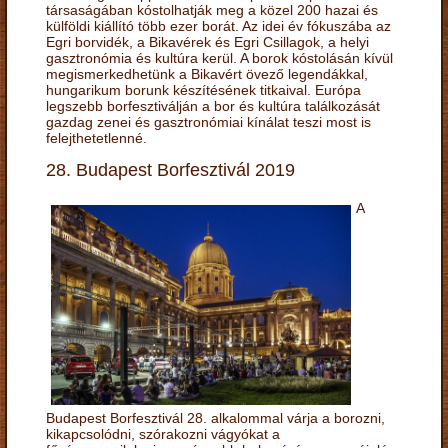
társaságában kóstolhatják meg a közel 200 hazai és
külföldi kiállító több ezer borát. Az idei év fókuszába az
Egri borvidék, a Bikavérek és Egri Csillagok, a helyi
gasztronómia és kultúra kerül. A borok kóstolásán kívül
megismerkedhetünk a Bikavért övező legendákkal,
hungarikum borunk készítésének titkaival. Európa
legszebb borfesztiválján a bor és kultúra találkozását
gazdag zenei és gasztronómiai kínálat teszi most is
felejthetetlenné.
28. Budapest Borfesztivál 2019
A
Budapest Borfesztivál 28. alkalommal várja a borozni,
kikapcsolódni, szórakozni vágyókat a