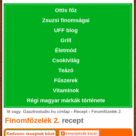
Ottis főz
Zsuzsi finomságai
UFF blog
Grill
Életmód
Csokivilág
Teázó
Fűszerek
Vitaminok
Régi magyar márkák története
Itt vagy: Gasztrostudio.hu címlap › Recept › Finomfőzelék 2.
Finomfőzelék 2.
recept
Kedvenc receptek közé