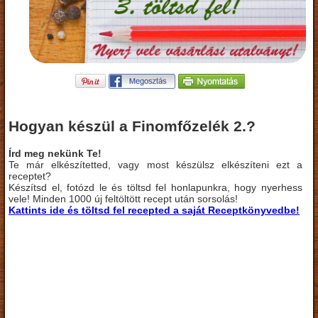
Hogyan készül a Finomfőzelék 2.?
Írd meg nekünk Te!
Te már elkészítetted, vagy most készülsz elkészíteni ezt a
receptet?
Készítsd el, fotózd le és töltsd fel honlapunkra, hogy nyerhess
vele! Minden 1000 új feltöltött recept után sorsolás!
Kattints ide és töltsd fel recepted a saját Receptkönyvedbe!