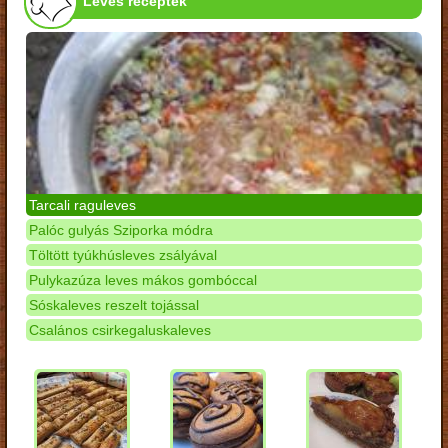
Leves receptek
Tarcali raguleves
Palóc gulyás Sziporka módra
Töltött tyúkhúsleves zsályával
Pulykazúza leves mákos gombóccal
Sóskaleves reszelt tojással
Csalános csirkegaluskaleves