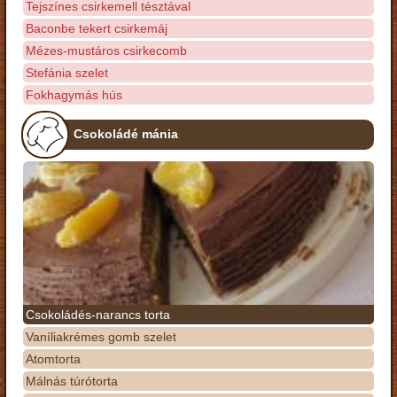
Tejszínes csirkemell tésztával
Baconbe tekert csirkemáj
Mézes-mustáros csirkecomb
Stefánia szelet
Fokhagymás hús
Csokoládé mánia
Csokoládés-narancs torta
Vaníliakrémes gomb szelet
Atomtorta
Málnás túrótorta