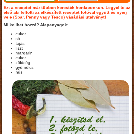
Ezt a receptet már többen keresték honlaponkon. Legyél te az
első aki feltölti az elkészített receptet fotóval együtt és nyerj
vele (Spar, Penny vagy Tesco) vásárlási utalványt!
Mi kellhet hozzá? Alapanyagok:
cukor
só
tojás
liszt
margarin
cukor
zöldség
gyümölcs
hús