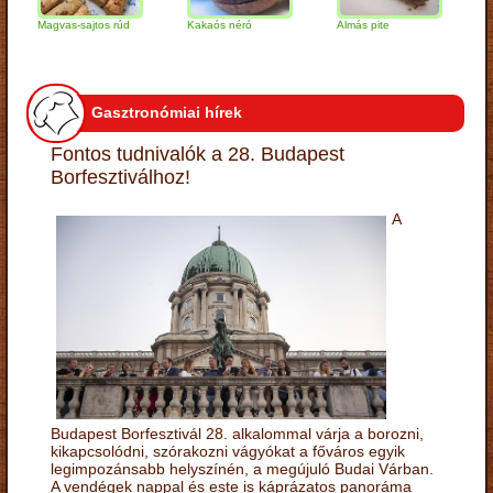
Magvas-sajtos rúd
Kakaós néró
Almás pite
Zabpe
túróg
Gasztronómiai hírek
Fontos tudnivalók a 28. Budapest
Borfesztiválhoz!
A
Budapest Borfesztivál 28. alkalommal várja a borozni,
kikapcsolódni, szórakozni vágyókat a főváros egyik
legimpozánsabb helyszínén, a megújuló Budai Várban.
A vendégek nappal és este is káprázatos panoráma