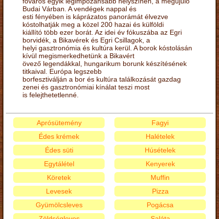
főváros egyik legimpozánsabb helyszínén, a megújuló
Budai Várban. A vendégek nappal és
esti fényében is káprázatos panorámát élvezve
kóstolhatják meg a közel 200 hazai és külföldi
kiállító több ezer borát. Az idei év fókuszába az Egri
borvidék, a Bikavérek és Egri Csillagok, a
helyi gasztronómia és kultúra kerül. A borok kóstolásán
kívül megismerkedhetünk a Bikavért
övező legendákkal, hungarikum borunk készítésének
titkaival. Európa legszebb
borfesztiválján a bor és kultúra találkozását gazdag
zenei és gasztronómiai kínálat teszi most
is felejthetetlenné.
Aprósütemény
Fagyi
Édes krémek
Halételek
Édes süti
Húsételek
Egytálétel
Kenyerek
Köretek
Muffin
Levesek
Pizza
Gyümölcsleves
Pogácsa
Zöldségleves
Saláta