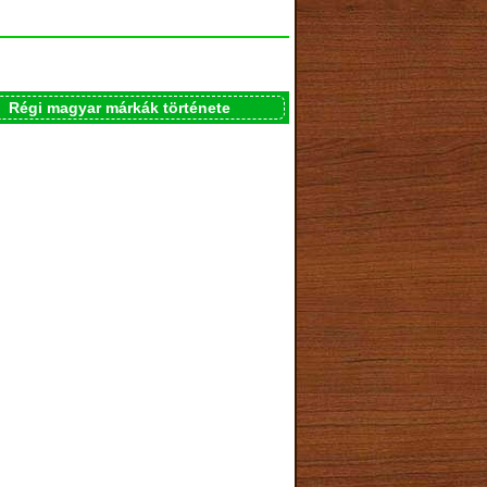
Régi magyar márkák története