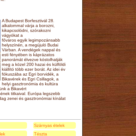
A Budapest Borfesztivál 28.
alkalommal várja a borozni,
kikapcsolódni, szórakozni
vágyókat a
főváros egyik legimpozánsabb
helyszínén, a megújuló Budai
Várban. A vendégek nappal és
esti fényében is káprázatos
panorámát élvezve kóstolhatják
meg a közel 200 hazai és külföldi
kiállító több ezer borát. Az idei év
fókuszába az Egri borvidék, a
Bikavérek és Egri Csillagok, a
helyi gasztronómia és kultúra
ünk a Bikavért
nek titkaival. Európa legszebb
zdag zenei és gasztronómiai kínálat
Szárnyas ételek
elek
Tészta