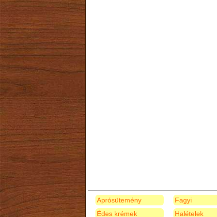
Aprósütemény
Fagyi
Édes krémek
Halételek