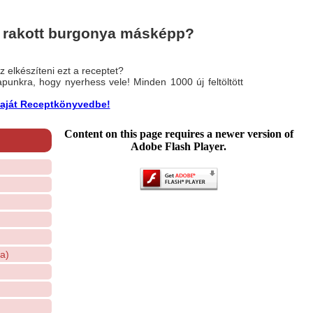
a rakott burgonya másképp?
 elkészíteni ezt a receptet?
nlapunkra, hogy nyerhess vele! Minden 1000 új feltöltött
a saját Receptkönyvedbe!
Content on this page requires a newer version of
Adobe Flash Player.
a)