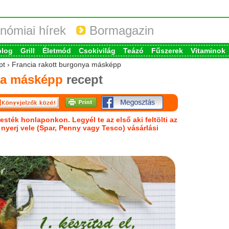
nómiai hírek
Bormagazin
blog
Grill
Életmód
Csokivilág
Teázó
Fűszerek
Vitaminok
ept › Francia rakott burgonya másképp
ya másképp
recept
esték honlaponkon. Legyél te az első aki feltölti az
s nyerj vele (Spar, Penny vagy Tesco) vásárlási