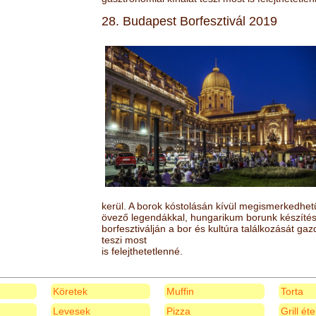
28. Budapest Borfesztivál 2019
kerül. A borok kóstolásán kívül megismerkedhet
övező legendákkal, hungarikum borunk készítésé
borfesztiválján a bor és kultúra találkozását ga
teszi most
is felejthetetlenné.
Köretek
Muffin
Torta
Levesek
Pizza
Grill ét