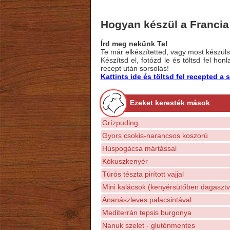
Hogyan készül a Franci
Írd meg nekünk Te!
Te már elkészítetted, vagy most készülsz
Készítsd el, fotózd le és töltsd fel ho
recept után sorsolás!
Kattints ide és töltsd fel recepted 
Ezeket keresték mások
Grízpuding
Gyors csokis-narancsos koszorú
Húspogácsa mártással
Kókuszkenyér
Túrós tészta pirított vajjal
Mini kalácsok (kenyérsütőben dagasztv
Ananászleves palacsintával
Mediterrán tepsis burgonya
Nanuk szelet - gluténmentes