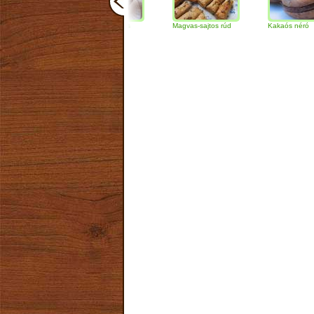
Csokoládés-diós
Magvas-sajtos rúd
Kakaós néró
szendvics