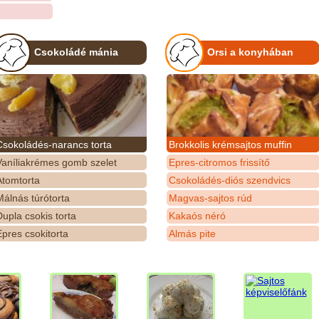
Csokoládé mánia
Orsi a konyhában
Csokoládés-narancs torta
Brokkolis krémsajtos muffin
Vaníliakrémes gomb szelet
Epres-citromos frissítő
Atomtorta
Csokoládés-diós szendvics
álnás túrótorta
Magvas-sajtos rúd
upla csokis torta
Kakaós néró
pres csokitorta
Almás pite