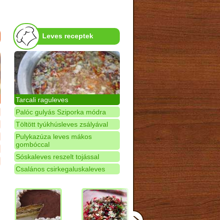
Leves receptek
Tarcali raguleves
Palóc gulyás Sziporka módra
Töltött tyúkhúsleves zsályával
Pulykazúza leves mákos
gombóccal
Sóskaleves reszelt tojással
Csalános csirkegaluskaleves