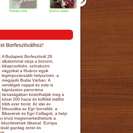
misu torta
Quinoa saláta
Mandulás kifli
Csokoládés-
narancs tort
t Borfesztiválhoz!
A Budapest Borfesztivál 28.
alkalommal várja a borozni,
kikapcsolódni, szórakozni
vágyókat a főváros egyik
legimpozánsabb helyszínén, a
megújuló Budai Várban. A
vendégek nappal és este is
káprázatos panoráma
társaságában kóstolhatják meg a
közel 200 hazai és külföldi kiállító
több ezer borát. Az idei év
fókuszába az Egri borvidék, a
Bikavérek és Egri Csillagok, a helyi
sán kívül megismerkedhetünk a
készítésének titkaival. Európa
ozását gazdag zenei és
né.