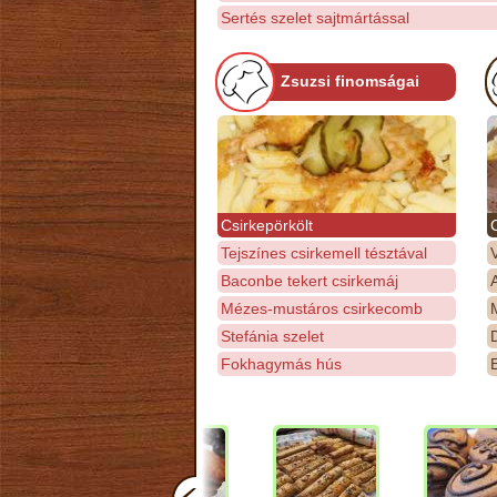
Sertés szelet sajtmártással
Zsuzsi finomságai
Csirkepörkölt
Tejszínes csirkemell tésztával
Baconbe tekert csirkemáj
Mézes-mustáros csirkecomb
M
Stefánia szelet
D
Fokhagymás hús
E