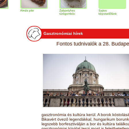
Almás pite
Zabpelyhes
Sajtos
Tira
túrógombóc
képviselőfánk
Gasztronómiai hírek
Fontos tudnivalók a 28. Budapes
gasztronómia és kultúra kerül. A borok kóstolá
Bikavért övező legendákkal, hungarikum borunk 
legszebb borfesztiválján a bor és kultúra találk
gasztronómiai kínálat teszi most is felejthetetlen