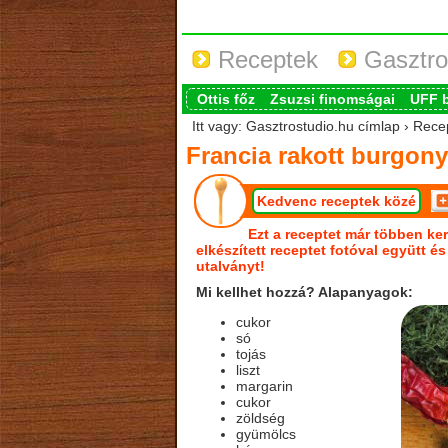
Receptek
Gasztro
Ottis főz
Zsuzsi finomságai
UFF 
Itt vagy: Gasztrostudio.hu címlap › Rec
Francia rakott burgon
Kedvenc receptek közé
Ezt a receptet már többen ker
elkészített receptet fotóval együtt é
utalványt!
Mi kellhet hozzá? Alapanyagok:
cukor
só
tojás
liszt
margarin
cukor
zöldség
gyümölcs